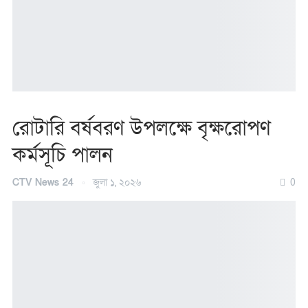
রোটারি বর্ষবরণ উপলক্ষে বৃক্ষরোপণ
কর্মসূচি পালন
CTV News 24
জুলা ১, ২০২৬
0