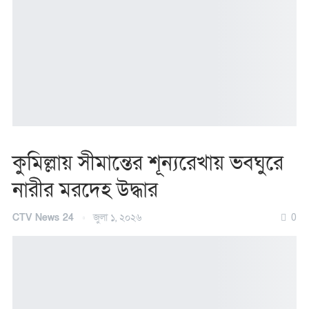
কুমিল্লায় সীমান্তের শূন্যরেখায় ভবঘুরে
নারীর মরদেহ উদ্ধার
CTV News 24
জুলা ১, ২০২৬
0