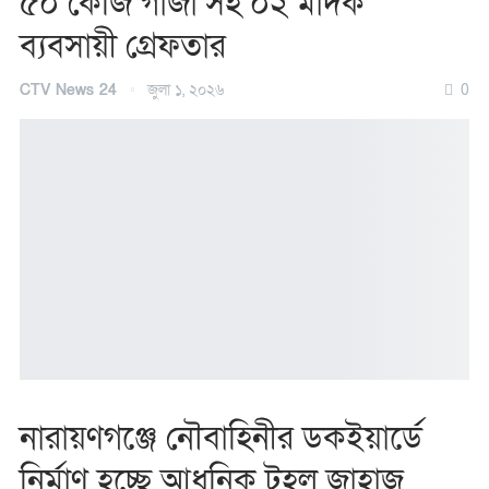
৫০ কেজি গাঁজা’সহ ০২ মাদক
ব্যবসায়ী গ্রেফতার
CTV News 24
জুলা ১, ২০২৬
0
নারায়ণগঞ্জে নৌবাহিনীর ডকইয়ার্ডে
নির্মাণ হচ্ছে আধুনিক টহল জাহাজ