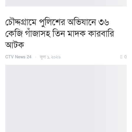
চৌদ্দগ্রামে পুলিশের অভিযানে ৩৬
কেজি গাঁজাসহ তিন মাদক কারবারি
আটক
CTV News 24
জুলা ১, ২০২৬
0