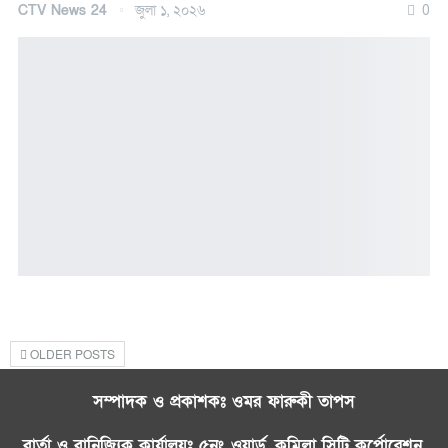
CTV News 24
জুলা ১, ২০২৬
0
OLDER POSTS
সম্পাদক ও প্রকাশকঃ ওমর ফারুকী তাপস
বার্তা ও বানিজ্যিক কার্যালয়ঃ ৫নং ওয়ার্ড, কুমিল্লা সিটি কর্পোরেশন,