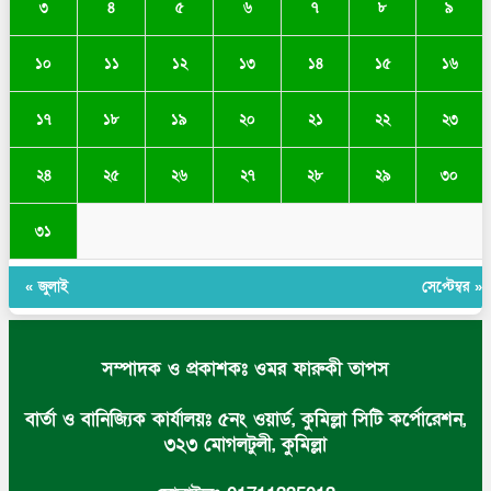
৩
৪
৫
৬
৭
৮
৯
১০
১১
১২
১৩
১৪
১৫
১৬
১৭
১৮
১৯
২০
২১
২২
২৩
২৪
২৫
২৬
২৭
২৮
২৯
৩০
৩১
« জুলাই
সেপ্টেম্বর »
সম্পাদক ও প্রকাশকঃ ওমর ফারুকী তাপস
বার্তা ও বানিজ্যিক কার্যালয়ঃ ৫নং ওয়ার্ড, কুমিল্লা সিটি কর্পোরেশন,
৩২৩ মোগলটুলী, কুমিল্লা