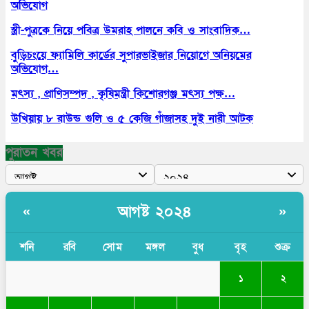
অভিযোগ
স্ত্রী-পুত্রকে নিয়ে পবিত্র উমরাহ পালনে কবি ও সাংবাদিক…
বুড়িচংয়ে ফ্যামিলি কার্ডের সুপারভাইজার নিয়োগে অনিয়মের
অভিযোগ…
মৎস্য , প্রাণিসম্পদ , কৃষিমন্ত্রী কিশোরগঞ্জ মৎস্য পক্ষ…
উখিয়ায় ৮ রাউন্ড গুলি ও ৫ কেজি গাঁজাসহ দুই নারী আটক
পুরাতন খবর
আগষ্ট ২০২৪
«
»
শনি
রবি
সোম
মঙ্গল
বুধ
বৃহ
শুক্র
১
২