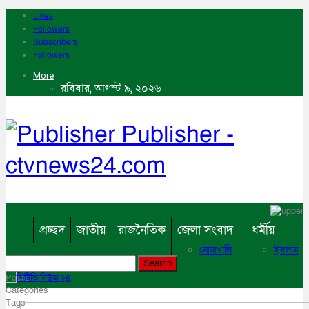
Likes
Followers
Subscribers
Followers
More
রবিবার, আগস্ট ৯, ২০২৬
Publisher -
ctvnews24.com
প্রচ্ছদ
জাতীয়
রাজনৈতিক
জেলা সংবাদ
ধর্মীয়
নোয়াখালি
ইসলাম
কুমিল্লা
হিন্দু
ঢাকা
বৌদ্ধ
Posts
নারায়নগঞ্জ
খ্রিষ্টান
Categories
ব্রাহ্মণবাড়িয়া
Tags
খেলাধুলা