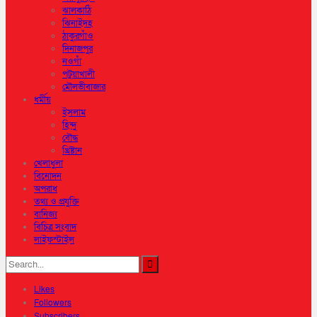
ঝালকাঠি
ঝিনাইদহ
ঠাকুরগাঁও
দিনাজপুর
নওগাঁ
পটুয়াখালী
মৌলভীবাজার
ধর্মীয়
ইসলাম
হিন্দু
বৌদ্ধ
খ্রিষ্টান
খেলাধুলা
বিনোদন
অপরাধ
তথ্য ও প্রযুক্তি
বানিজ্য
বিচিত্র সংবাদ
লাইফস্টাইল
Likes
Followers
Subscribers