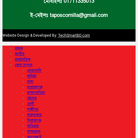
মোবাইলঃ 01711335013
ই-মেইলঃ taposcomilla@gmail.com
Website Design & Developed By:
TechSmartBD.com
প্রচ্ছদ
জাতীয়
রাজনৈতিক
জেলা সংবাদ
নোয়াখালি
কুমিল্লা
ঢাকা
নারায়নগঞ্জ
ব্রাহ্মণবাড়িয়া
চট্টগ্রাম
ফেনী
লক্ষ্মীপুর
কক্সবাজার
সিরাজগঞ্জ
কুড়িগ্রাম
বান্দরবান
জয়পুরহাট