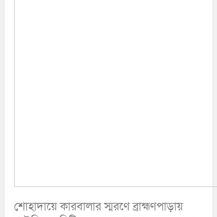
চট্টগ্রাম
ফেনী
বিনোদন
লক্ষ্মীপুর
কক্সবাজার
অপরাধ
সিরাজগঞ্জ
কুড়িগ্রাম
বান্দরবান
জয়পুরহাট
ঝালকাঠি
ঝিনাইদহ
ঠাকুরগাঁও
দিনাজপুর
নওগাঁ
পটুয়াখালী
মৌলভীবাজার
তথ্য ও প্রযুক্তি
বানিজ্য
বিচিত্র সংবাদ
লাইফস্টাইল
শোহাদায়ে কারবালার স্মরণে ব্রাহ্মণপাড়ায়