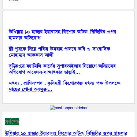
আরো পড়ুন
উখিয়ায় ১০ হাজার ইয়াবাসহ কিশোর আটক, বিজিবির ওপর
হামলার অভিযোগ
স্ত্রী-পুত্রকে নিয়ে পবিত্র উমরাহ পালনে কবি ও সাংবাদিক
মোহাম্মদ আককাস আলী
বুড়িচংয়ে ফ্যামিলি কার্ডের সুপারভাইজার নিয়োগে অনিয়মের
অভিযোগ আবেদন-সাক্ষাৎকার ছাড়াই…
মৎস্য , প্রাণিসম্পদ , কৃষিমন্ত্রী কিশোরগঞ্জ মৎস্য পক্ষ উপলক্ষে
মাছের পোনা অবমুক্ত…
সর্বশেষ
উখিয়ায় ১০ হাজার ইয়াবাসহ কিশোর আটক, বিজিবির ওপর হামলার