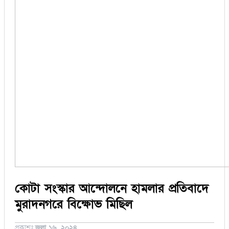
সিরাজগঞ্জ
কুড়িগ্রাম
বান্দরবান
জয়পুরহাট
ঝালকাঠি
ঝিনাইদহ
ঠাকুরগাঁও
দিনাজপুর
নওগাঁ
পটুয়াখালী
মৌলভীবাজার
তথ্য ও প্রযুক্তি
বানিজ্য
বিচিত্র সংবাদ
লাইফস্টাইল
কোটা সংস্কার আন্দোলনে হামলার প্রতিবাদে
মুরাদনগরে বিক্ষোভ মিছিল
প্রকাশঃ
জুলা ১৬, ২০২৪