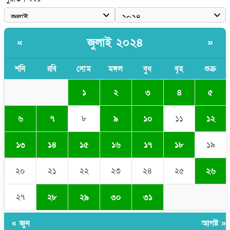
জুলাই ২০২৪
«
»
শনি
রবি
সোম
মঙ্গল
বুধ
বৃহ
শুক্র
১
২
৩
৪
৫
৬
৭
৮
৯
১০
১১
১২
১৩
১৪
১৫
১৬
১৭
১৮
১৯
২০
২১
২২
২৩
২৪
২৫
২৬
২৭
২৮
২৯
৩০
৩১
« জুন
আগষ্ট »