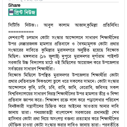
Share
সিটিভি নিউজ।। আবুল কালাম আজাদ,কুমিল্লা প্রতিনিধিঃ
==========
দেশব্যাপী চলমান কোটা সংস্কার আন্দোলনে সাধারণ শিক্ষার্থীদের
উপর নেক্কারজনক হামলার প্রতিবাদে ও বৈষম্যমূলক কোটা প্রথার
সংস্কারের দাবিতে কুমিল্লার মুরাদনগরে অনুষ্ঠিত হয়েছে বিক্ষোভ
মিছিল। মঙ্গলবার (১৬ জুলাই) দুপুরে মুরাদনগর দূর্গারাম পাইলট
সরকারি উচ্চ বিদ্যালয় মাঠে ওই মিছিলের আয়োজন করে উপজেলার
সর্বস্তরের সাধারণ শিক্ষার্থীরা।
বিক্ষোভ মিছিলে উপস্থিত মুরাদনগর উপজেলার শিক্ষার্থীরা কোটা
প্রথার নেতিবাচক দিকগুলো তুলে ধরে সকলের সামনে। কোটা সংস্কার
আন্দোলনে কুবি, ঢাবি, চবি, রাবি, জাবি, বেরোবি, জবিসহ সকল
বিশ্ববিদ্যালয়ের সাধারণ নিরস্ত্র শিক্ষার্থীদের উপর হামলার তীব্র ও নিন্দা
প্রতিবাদ জ্ঞাপন করে। শিক্ষাঙ্গণ রক্তে লাল করে পড়ালেখার পরিবেশ
বিনষ্টকারী সন্ত্রাসীদের চিহ্নিত করে আইনের আওতায় আনার দাবি
জানায় তারা। গনপ্রজাতন্ত্রী বাংলাদেশ সরকারের প্রধানমন্ত্রী শেখ
হাসিনার কোটা প্রথা নিয়ে অসংলগ্ন বক্তব্য প্রত্যাহার করে শিক্ষার্থীদের
যৌক্তিক চাওয়া কোটা সংস্কার করার দাবিও জানায় তারা। পরবর্তীতে