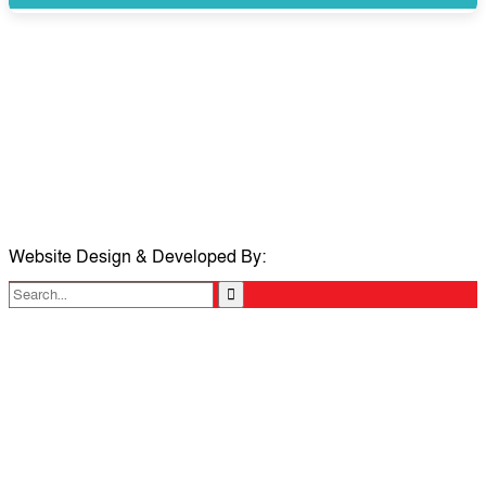
সম্পাদক ও প্রকাশকঃ ওমর ফারুকী তাপস
বার্তা ও বানিজ্যিক কার্যালয়ঃ ৫নং ওয়ার্ড, কুমিল্লা সিটি কর্পোরেশন, ৩২৩ মোগলটুলী,
কুমিল্লা
মোবাইলঃ 01711335013
ই-মেইলঃ taposcomilla@gmail.com
Website Design & Developed By:
TechSmartBD.com