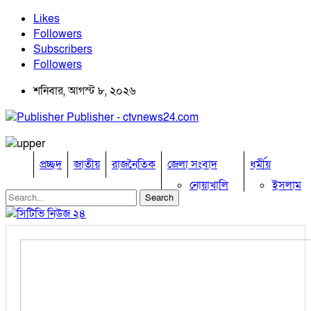
Likes
Followers
Subscribers
Followers
শনিবার, আগস্ট ৮, ২০২৬
Publisher - ctvnews24.com
প্রচ্ছদ
জাতীয়
রাজনৈতিক
জেলা সংবাদ
ধর্মীয়
নোয়াখালি
ইসলাম
কুমিল্লা
হিন্দু
ঢাকা
বৌদ্ধ
নারায়নগঞ্জ
খ্রিষ্টান
ব্রাহ্মণবাড়িয়া
খেলাধুলা
চট্টগ্রাম
ফেনী
বিনোদন
লক্ষ্মীপুর
অপরাধ
কক্সবাজার