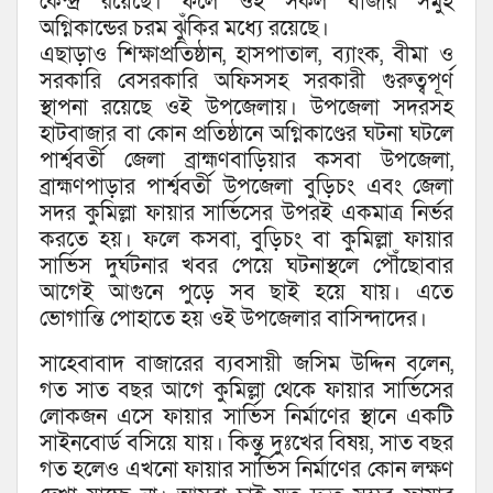
কেন্দ্র রয়েছে। ফলে ওই সকল বাজার সমুহ
অগ্নিকান্ডের চরম ঝুঁকির মধ্যে রয়েছে।
এছাড়াও শিক্ষাপ্রতিষ্ঠান, হাসপাতাল, ব্যাংক, বীমা ও
সরকারি বেসরকারি অফিসসহ সরকারী গুরুত্বপূর্ণ
স্থাপনা রয়েছে ওই উপজেলায়। উপজেলা সদরসহ
হাটবাজার বা কোন প্রতিষ্ঠানে অগ্নিকাণ্ডের ঘটনা ঘটলে
পার্শ্ববর্তী জেলা ব্রাহ্মণবাড়িয়ার কসবা উপজেলা,
ব্রাহ্মণপাড়ার পার্শ্ববর্তী উপজেলা বুড়িচং এবং জেলা
সদর কুমিল্লা ফায়ার সার্ভিসের উপরই একমাত্র নির্ভর
করতে হয়। ফলে কসবা, বুড়িচং বা কুমিল্লা ফায়ার
সার্ভিস দুর্ঘটনার খবর পেয়ে ঘটনাস্থলে পৌঁছোবার
আগেই আগুনে পুড়ে সব ছাই হয়ে যায়। এতে
ভোগান্তি পোহাতে হয় ওই উপজেলার বাসিন্দাদের।
সাহেবাবাদ বাজারের ব্যবসায়ী জসিম উদ্দিন বলেন,
গত সাত বছর আগে কুমিল্লা থেকে ফায়ার সার্ভিসের
লোকজন এসে ফায়ার সার্ভিস নির্মাণের স্থানে একটি
সাইনবোর্ড বসিয়ে যায়। কিন্তু দুঃখের বিষয়, সাত বছর
গত হলেও এখনো ফায়ার সার্ভিস নির্মাণের কোন লক্ষণ