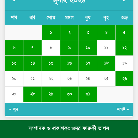
জুলাই ২০২৪
«
»
শনি
রবি
সোম
মঙ্গল
বুধ
বৃহ
শুক্র
১
২
৩
৪
৫
৬
৭
৮
৯
১০
১১
১২
১৩
১৪
১৫
১৬
১৭
১৮
১৯
২০
২১
২২
২৩
২৪
২৫
২৬
২৭
২৮
২৯
৩০
৩১
« জুন
আগষ্ট »
সম্পাদক ও প্রকাশকঃ ওমর ফারুকী তাপস