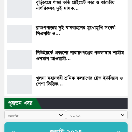
বুড়িচংয়ে গাঁজা ভর্তি প্রাইভেট কার ও ভারতীয়
নাগরিকসহ দুই মাদক…
​ব্রাহ্মণপাড়ায় দুই যানবাহনের মুখোমুখি সংঘর্ষ:
সিএনজি ও…
নিউইয়র্কে প্রকাশ্যে নারায়ণগঞ্জের গডফাদার শামীম
ওসমান আওয়ামী…
খুলনা মহানগরী শ্রমিক কল্যাণের ট্রেড ইউনিয়ন ও
পেশা ভিত্তিক…
পুরাতন খবর