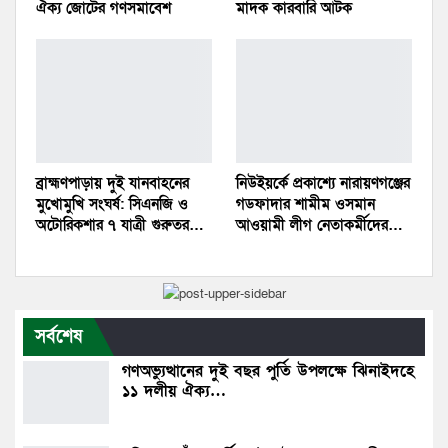
ঐক্য জোটের গণসমাবেশ
মাদক কারবারি আটক
​ব্রাহ্মণপাড়ায় দুই যানবাহনের
নিউইয়র্কে প্রকাশ্যে নারায়ণগঞ্জের
মুখোমুখি সংঘর্ষ: সিএনজি ও
গডফাদার শামীম ওসমান
অটোরিকশার ৭ যাত্রী গুরুতর…
আওয়ামী লীগ নেতাকর্মীদের…
সর্বশেষ
গণঅভ্যুত্থানের দুই বছর পুর্তি উপলক্ষে ঝিনাইদহে
১১ দলীয় ঐক্য…