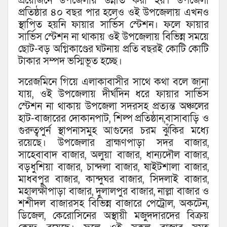
প্রয়োজনে উপজেলায় উন্নীত করা হয়। উপজেলা
প্রতিষ্ঠার ৪০ বছর পার হলেও ওই উপজেলায় এখনও
স্থাপিত হয়নি ফায়ার সার্ভিস স্টেশন। ফলে ফায়ার
সার্ভিস স্টেশন না থাকায় ওই উপজেলায় বিভিন্ন সময়ে
ছোট-বড় অগ্নিকাণ্ডের ঘটনায় প্রতি বছরই কোটি কোটি
টাকার সম্পদ ভস্মিভূত হচ্ছে।
সরেজমিনে গিয়ে এলাকাবাসীর সাথে কথা বলে জানা
যায়, ওই উপজেলায় দীর্ঘদিন ধরে ফায়ার সার্ভিস
স্টেশন না থাকায় উপজেলা সদরসহ প্রত্যন্ত অঞ্চলের
হাট-বাজারের দোকানপাট, শিল্প প্রতিষ্ঠান,বাসাবাড়ি ও
গুরুত্বপুর্ন স্থাপনাসমুহ আগুনের চরম ঝুঁকির মধ্যে
রয়েছে। উপজেলার ব্রাহ্মণপাড়া সদর বাজার,
সাহেবাবাদ বাজার, অলুয়া বাজার, ধান্যদৌল বাজার,
বড়ধুশিয়া বাজার, চান্দলা বাজার, ষাইটশালা বাজার,
মাধবপুর বাজার, কান্দুঘর বাজার, সিদলাই বাজার,
মহালক্ষীপাড়া বাজার, দুলালপুর বাজার, নাল্লা বাজার ও
শশীদল বাজারসহ বিভিন্ন বাজারে পেট্রোল, অকটেন,
ডিজেল, কেরোসিনের অস্থায়ী মজুদদারদের বিক্রয়