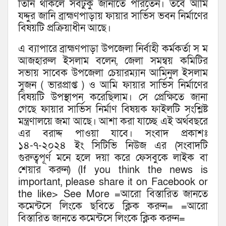
তিনি থাকলে সবটুকু জানাতে পারতেন। তবে আমি
যদ্দুর জানি ব্রাহ্মণপাড়ায় ফায়ার সার্ভিস ভবন নির্মাণের
বিষয়টি প্রক্রিয়াধীন আছে।
এ ব্যাপারে ব্রাহ্মণপাড়া উপজেলা নির্বাহী কর্মকর্তা স ম
আজহারুল ইসলাম বলেন, জেলা সমন্বয় কমিটির
সভায় সাবেক উপজেলা চেয়ারম্যান আমিনুল ইসলাম
সুজন ( ভারপ্রাপ্ত ) ও আমি ফায়ার সার্ভিস নির্মাণের
বিষয়টি উপস্থাপন করেছিলাম। সে প্রেক্ষিতে জানা
গেছে ফায়ার সার্ভিস নির্মাণ বিষয়ক ফাইলটি সংশ্লিষ্ট
মন্ত্রণালয়ে জমা আছে। আশা করা যাচ্ছে এই অর্থবছরে
এর বরাদ্দ পাওয়া যাবে। সংবাদ প্রকাশঃ
১৪-৭-২০২৪ ইং সিটিভি নিউজ এর (সংবাদটি
গুরুত্বপূর্ণ মনে হলে দয়া করে ফেসবুকে লাইক বা
শেয়ার করুন) (If you think the news is
important, please share it on Facebook or
the like> See More =আরো বিস্তারিত জানতে
কমেন্টসে লিংকে ছবিতে ক্লিক করুন= =আরো
বিস্তারিত জানতে কমেন্টসে লিংকে ক্লিক করুন=