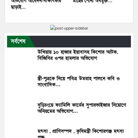
অভিযোগ আবেদন-সাক্ষাৎকার
মাছের পোনা অবমুক্ত…
ছাড়াই…
সর্বশেষ
উখিয়ায় ১০ হাজার ইয়াবাসহ কিশোর আটক,
বিজিবির ওপর হামলার অভিযোগ
স্ত্রী-পুত্রকে নিয়ে পবিত্র উমরাহ পালনে কবি ও
সাংবাদিক…
বুড়িচংয়ে ফ্যামিলি কার্ডের সুপারভাইজার নিয়োগে
অনিয়মের অভিযোগ…
মৎস্য , প্রাণিসম্পদ , কৃষিমন্ত্রী কিশোরগঞ্জ মৎস্য
পক্ষ…