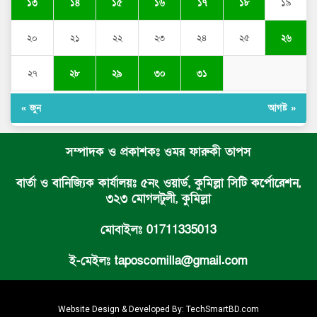
১৩
১৪
১৫
১৬
১৭
১৮
১৯
২০
২১
২২
২৩
২৪
২৫
২৬
২৭
২৮
২৯
৩০
৩১
« জুন
আগষ্ট »
সম্পাদক ও প্রকাশকঃ ওমর ফারুকী তাপস
বার্তা ও বানিজ্যিক কার্যালয়ঃ ৫নং ওয়ার্ড, কুমিল্লা সিটি কর্পোরেশন,
৩২৩ মোগলটুলী, কুমিল্লা
মোবাইলঃ 01711335013
ই-মেইলঃ taposcomilla@gmail.com
Website Design & Developed By:
TechSmartBD.com