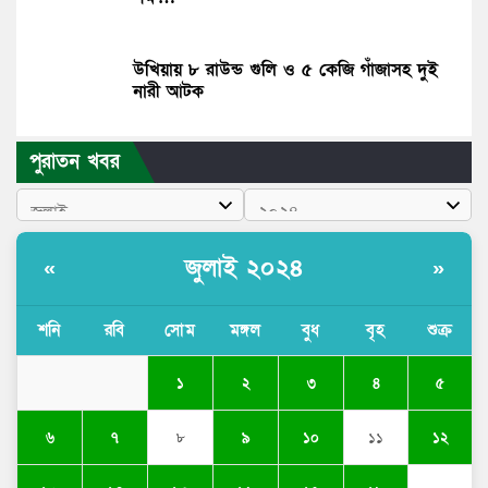
উখিয়ায় ৮ রাউন্ড গুলি ও ৫ কেজি গাঁজাসহ দুই
নারী আটক
পুরাতন খবর
জুলাই ২০২৪
«
»
শনি
রবি
সোম
মঙ্গল
বুধ
বৃহ
শুক্র
১
২
৩
৪
৫
৬
৭
৮
৯
১০
১১
১২