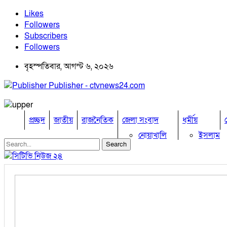
Likes
Followers
Subscribers
Followers
বৃহস্পতিবার, আগস্ট ৬, ২০২৬
Publisher - ctvnews24.com
প্রচ্ছদ
জাতীয়
রাজনৈতিক
জেলা সংবাদ
ধর্মীয়
নোয়াখালি
ইসলাম
কুমিল্লা
হিন্দু
ঢাকা
বৌদ্ধ
নারায়নগঞ্জ
খ্রিষ্টান
ব্রাহ্মণবাড়িয়া
চট্টগ্রাম
ফেনী
লক্ষ্মীপুর
কক্সবাজার