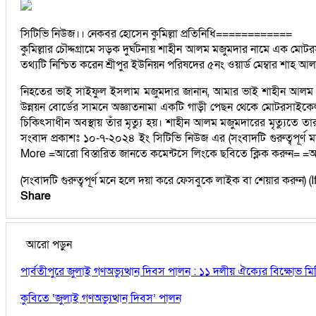
সিটিভি নিউজ।। নেকবর হোসেন কুমিল্লা প্রতিনিধি============
কুমিল্লার চৌদ্দগ্রামে সড়ক দুর্ঘটনায় শাহীন আলম মজুমদার নামে এক ম
তথ্যটি নিশ্চিত করেন শ্রীপুর ইউনিয়ন পরিষদের ৫নং ওয়ার্ড মেম্বার শাহ 
নিহতের ভাই সাইফুল ইসলাম মজুমদার জানান, আমার ভাই শাহীন আলম মজুম
উন্নয়ন বোর্ডের সামনে অজ্ঞাতনামা একটি গাড়ী পেছন থেকে মোটরসাইকেল
চিকিৎসাধীন অবস্থায় তাঁর মৃত্যু হয়। শাহীন আলম মজুমদারের মৃত্যুত
সংবাদ প্রকাশঃ ১০-৭-২০২৪ ইং সিটিভি নিউজ এর (সংবাদটি গুরুত্বপূর
More =আরো বিস্তারিত জানতে কমেন্টসে লিংকে ছবিতে ক্লিক করুন= =আর
(সংবাদটি গুরুত্বপূর্ণ মনে হলে দয়া করে ফেসবুকে লাইক বা শেয়ার করুন
Share
আরো পড়ুন
পার্বতীপুরে জুলাই গণঅভ্যুত্থান দিবস পালন : ১১ দলীয় ঐক্যের বিক্ষোভ
কুবিতে ‘জুলাই গণঅভ্যুত্থান দিবস’ পালন