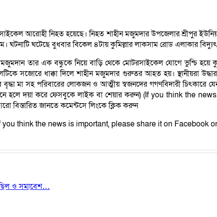
োটরসাইকেল আরোহী নিহত হয়েছে। নিহত শাহীন মজুমদার উপজেলার শ্রীপুর ইউনিয়
আলম। ঘটনাটি ঘটেছে বুধবার বিকেল ৪টায় কুমিল্লার লাকসাম রোড এলাকার বিদ্যুৎ
দান তার এক বন্ধুকে নিয়ে বাড়ি থেকে মোটরসাইকেল যোগে ভুশ্চি হয়ে কুমিল্
টিকে সজোরে ধাক্কা দিলে শাহীন মজুমদার গুরুতর আহত হয়। স্থানীয়রা উদ্ধা
ে তার বৃদ্ধা মা সহ পরিবারের লোকজন ও আত্মীয় স্বজনদের গগণবিদারী চিৎকা
্ণ মনে হলে দয়া করে ফেসবুকে লাইক বা শেয়ার করুন) (If you think the n
ো বিস্তারিত জানতে কমেন্টসে লিংকে ক্লিক করুন
) (If you think the news is important, please share it on Facebook or
 মিছিল ও সমাবেশ…