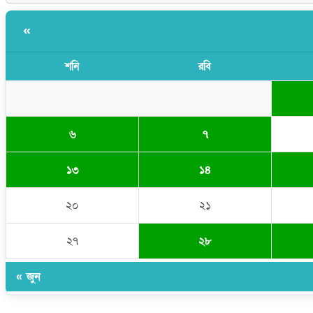
«
শনি
রবি
৬
৭
১৩
১৪
২০
২১
২৭
২৮
« জুন