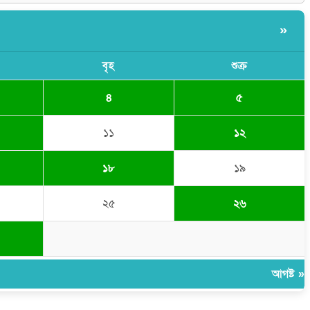
»
বৃহ
শুক্র
৪
৫
১১
১২
১৮
১৯
২৫
২৬
আগষ্ট »