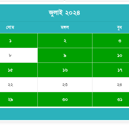
জুলাই ২০২৪
সোম
মঙ্গল
বুধ
১
২
৩
৮
৯
১০
১৫
১৬
১৭
২২
২৩
২৪
২৯
৩০
৩১