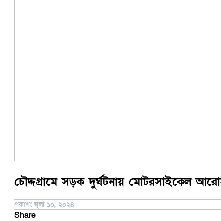
সিরাজগঞ্জ
কুড়িগ্রাম
বান্দরবান
জয়পুরহাট
ঝালকাঠি
ঝিনাইদহ
ঠাকুরগাঁও
দিনাজপুর
নওগাঁ
পটুয়াখালী
মৌলভীবাজার
চৌদ্দগ্রামে সড়ক দুর্ঘটনায় মোটরসাইকেল আরো
প্রকাশঃ
জুলা ১০, ২০২৪
Share