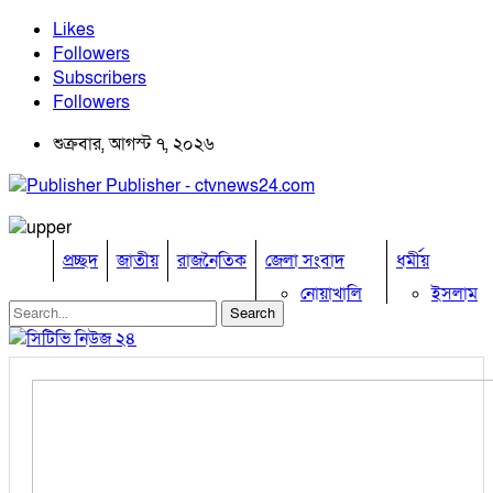
Likes
Followers
Subscribers
Followers
শুক্রবার, আগস্ট ৭, ২০২৬
Publisher - ctvnews24.com
প্রচ্ছদ
জাতীয়
রাজনৈতিক
জেলা সংবাদ
ধর্মীয়
নোয়াখালি
ইসলাম
কুমিল্লা
হিন্দু
ঢাকা
বৌদ্ধ
নারায়নগঞ্জ
খ্রিষ্টান
ব্রাহ্মণবাড়িয়া
খেলাধুলা
চট্টগ্রাম
ফেনী
বিনোদন
লক্ষ্মীপুর
অপরাধ
কক্সবাজার