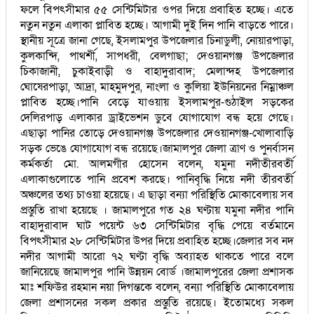
ফলে বিপৎসীমার ৫৫ সেন্টিমিটার ওপর দিয়ে প্রবাহিত হচ্ছে। এতে
নতুন নতুন এলাকা প্লাবিত হচ্ছে। আগামী দুই দিন পানি বাড়তে পারে।
স্থানীয় সূত্রে জানা গেছে, ইসলামপুর উপজেলার চিনাডুলী, নোয়ারপাড়া,
কুলকান্দি, পাথর্শী, সাপধরী, বেলগাছা; দেওয়ানগঞ্জ উপজেলার
চিকাজানী, চুকাইবাড়ী ও বাহাদুরাবাদ; মেলান্দহ উপজেলার
ঘোষেরপাড়া, আদ্রা, মাহমুদপুর, নাংলা ও কুলিয়া ইউনিয়নের নিম্নাঞ্চল
প্লাবিত হচ্ছে।পানি বেড়ে যাওয়ায় ইসলামপুর-গুঠাইল সড়কের
দেলিরপাড় এলাকার ড্রাইভেশন ডুবে যোগাযোগ বন্ধ হয়ে গেছে।
এছাড়া পানির তোড়ে দেওয়ানগঞ্জ উপজেলার দেওয়ানগঞ্জ-খোলাবাড়ি
সড়ক ভেঙে যোগাযোগ বন্ধ রয়েছে।জামালপুর জেলা ত্রাণ ও পুনর্বাসন
কর্মকর্তা মো. আলমগীর হোসেন বলেন, যমুনা নদীতীরবর্তী
এলাকাগুলোতে পানি প্রবেশ করছে। পানিবৃদ্ধি নিয়ে নদী তীরবর্তী
অঞ্চলের তথ্য চাওয়া হয়েছে। এ ছাড়া বন্যা পরিস্থিতি মোকাবেলায় সব
প্রস্তুতি রাখা হয়েছে । জামালপুরে গত ২৪ ঘণ্টায় যমুনা নদীর পানি
বাহাদুরাবাদ ঘাট পয়েন্ট ৬৩ সেন্টিমিটার বৃদ্ধি পেয়ে বর্তমানে
বিপৎসীমার ২৮ সেন্টিমিটার উপর দিয়ে প্রবাহিত হচ্ছে।জেলার সব নদ
নদীর আগামী আরো ৭২ ঘণ্টা বৃদ্ধি অব্যাহত থাকতে পারে বলে
জানিয়েছে জামালপুর পানি উন্নয়ন বোর্ড ।জামালপুরের জেলা প্রশাসক
মাঃ শফিউর রহমান নয়া দিগন্তকে বলেন, বন্যা পরিস্থিতি মোকাবেলায়
জেলা প্রশাসনের সকল প্রকার প্রস্তুতি রয়েছে। ইতোমধ্যে সকল