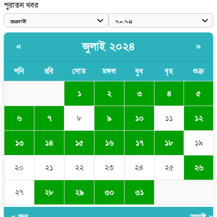
পুরাতন খবর
জুলাই ২০২৪
«
»
শনি
রবি
সোম
মঙ্গল
বুধ
বৃহ
শুক্র
১
২
৩
৪
৫
৬
৭
৮
৯
১০
১১
১২
১৩
১৪
১৫
১৬
১৭
১৮
১৯
২০
২১
২২
২৩
২৪
২৫
২৬
২৭
২৮
২৯
৩০
৩১
« জুন
আগষ্ট »