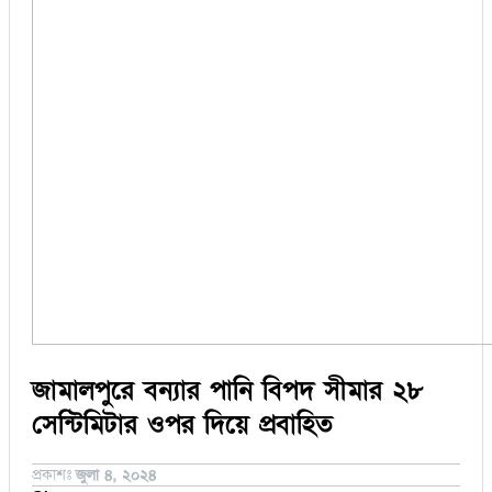
সিরাজগঞ্জ
কুড়িগ্রাম
বান্দরবান
জয়পুরহাট
ঝালকাঠি
ঝিনাইদহ
ঠাকুরগাঁও
দিনাজপুর
নওগাঁ
পটুয়াখালী
মৌলভীবাজার
তথ্য ও প্রযুক্তি
বানিজ্য
বিচিত্র সংবাদ
লাইফস্টাইল
জামালপুরে বন্যার পানি বিপদ সীমার ২৮
সেন্টিমিটার ওপর দিয়ে প্রবাহিত
প্রকাশঃ
জুলা ৪, ২০২৪