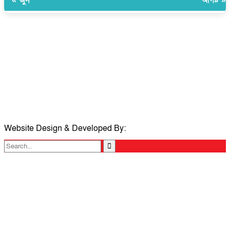
সম্পাদক ও প্রকাশকঃ ওমর ফারুকী তাপস
বার্তা ও বানিজ্যিক কার্যালয়ঃ ৫নং ওয়ার্ড, কুমিল্লা সিটি কর্পোরেশন, ৩২৩ মোগলটুলী,
কুমিল্লা
মোবাইলঃ 01711335013
ই-মেইলঃ taposcomilla@gmail.com
Website Design & Developed By:
TechSmartBD.com