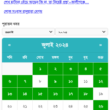
শেখ হাসিনা বেঁচে আছেন কি না, তা নিয়েই প্রশ্ন’—কালীগঞ্জে…
শোক সংবাদ রানুয়ারা বেগম
পুরাতন খবর
জুলাই ২০২৪
«
»
শনি
রবি
সোম
মঙ্গল
বুধ
বৃহ
শুক্র
১
২
৩
৪
৫
৬
৭
৮
৯
১০
১১
১২
১৩
১৪
১৫
১৬
১৭
১৮
১৯
২০
২১
২২
২৩
২৪
২৫
২৬