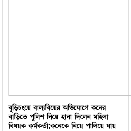
সিরাজগঞ্জ
কুড়িগ্রাম
বান্দরবান
জয়পুরহাট
ঝালকাঠি
ঝিনাইদহ
ঠাকুরগাঁও
দিনাজপুর
নওগাঁ
পটুয়াখালী
মৌলভীবাজার
তথ্য ও প্রযুক্তি
বানিজ্য
বিচিত্র সংবাদ
লাইফস্টাইল
বুড়িচংয়ে বাল্যবিয়ের অভিযোগে কনের
বাড়িতে পুলিশ নিয়ে হানা দিলেন মহিলা
বিষয়ক কর্মকর্তা;কনেকে নিয়ে পালিয়ে যায়