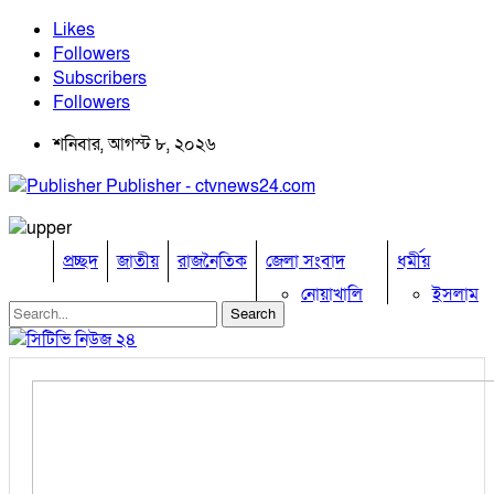
Likes
Followers
Subscribers
Followers
শনিবার, আগস্ট ৮, ২০২৬
Publisher - ctvnews24.com
প্রচ্ছদ
জাতীয়
রাজনৈতিক
জেলা সংবাদ
ধর্মীয়
নোয়াখালি
ইসলাম
কুমিল্লা
হিন্দু
ঢাকা
বৌদ্ধ
নারায়নগঞ্জ
খ্রিষ্টান
ব্রাহ্মণবাড়িয়া
খেলাধুলা
চট্টগ্রাম
ফেনী
বিনোদন
লক্ষ্মীপুর
অপরাধ
কক্সবাজার