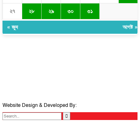
২৭
২৮
২৯
৩০
৩১
« জুন
আগষ্ট »
সম্পাদক ও প্রকাশকঃ ওমর ফারুকী তাপস
বার্তা ও বানিজ্যিক কার্যালয়ঃ ৫নং ওয়ার্ড, কুমিল্লা সিটি কর্পোরেশন, ৩২৩ মোগলটুলী,
কুমিল্লা
মোবাইলঃ 01711335013
ই-মেইলঃ taposcomilla@gmail.com
Website Design & Developed By:
TechSmartBD.com