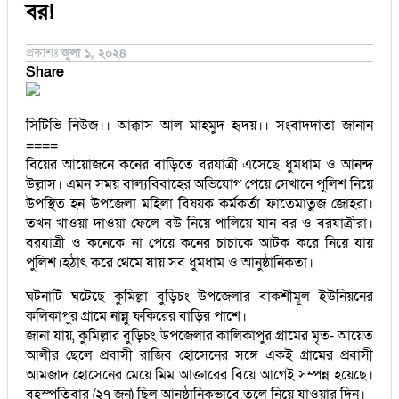
বর!
প্রকাশঃ
জুলা ১, ২০২৪
Share
সিটিভি নিউজ।। আক্কাস আল মাহমুদ হৃদয়।। সংবাদদাতা জানান
====
বিয়ের আয়োজনে কনের বাড়িতে বরযাত্রী এসেছে ধুমধাম ও আনন্দ
উল্লাস। এমন সময় বাল্যবিবাহের অভিযোগ পেয়ে সেখানে পুলিশ নিয়ে
উপস্থিত হন উপজেলা মহিলা বিষয়ক কর্মকর্তা ফাতেমাতুজ জোহরা।
তখন খাওয়া দাওয়া ফেলে বউ নিয়ে পালিয়ে যান বর ও বরযাত্রীরা।
বরযাত্রী ও কনেকে না পেয়ে কনের চাচাকে আটক করে নিয়ে যায়
পুলিশ।হঠাৎ করে থেমে যায় সব ধুমধাম ও আনুষ্ঠানিকতা।
ঘটনাটি ঘটেছে কুমিল্লা বুড়িচং উপজেলার বাকশীমূল ইউনিয়নের
কলিকাপুর গ্রামে নান্নু ফকিরের বাড়ির পাশে।
জানা যায়, কুমিল্লার বুড়িচং উপজেলার কালিকাপুর গ্রামের মৃত- আয়েত
আলীর ছেলে প্রবাসী রাজিব হোসেনের সঙ্গে একই গ্রামের প্রবাসী
আমজাদ হোসেনের মেয়ে মিম আক্তারের বিয়ে আগেই সম্পন্ন হয়েছে।
বৃহস্পতিবার (২৭ জুন) ছিল আনুষ্ঠানিকভাবে তুলে নিয়ে যাওয়ার দিন।