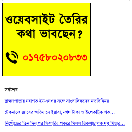
সর্বশেষ
ব্রাহ্মণপাড়ায় নবাগত ইউএনওর সঙ্গে সাংবাদিকদের মতবিনিময়
টেকনাফে র‌্যাবের অভিযানে ইয়াবা, নগদ টাকা ও ইলেকট্রিক শক…
নিখোঁজের তিন দিন পর ফিশারির পুকুরে মিলল রিকশাচালক দুধ মিয়ার…