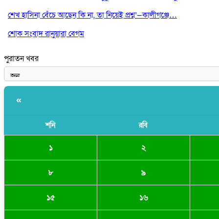
শেখ হাসিনা বেঁচে আছেন কি না, তা নিয়েই প্রশ্ন’—কালীগঞ্জে…
শোক সংবাদ রানুয়ারা বেগম
পুরাতন খবর
«
শনি
রবি
১
২
৮
৯
১৫
১৬