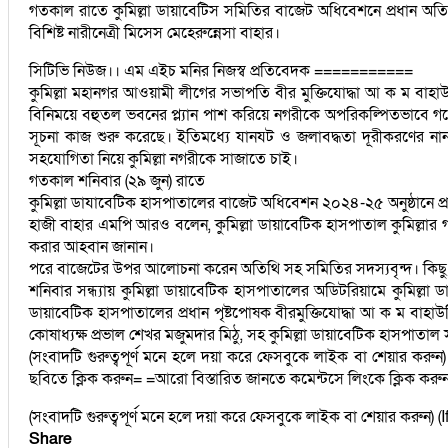
গতকাল রাতে কুমিল্লা ডায়াবেটিস সমিতির বাজেট অধিবেশনে প্রধান অতি
বিশিষ্ট নারীনেত্রী মিসেস মেহেরুন্নেসা বাহার।
সিটিভি নিউজ।। এম এইচ মনির নিজস্ব প্রতিবেদক ===========
কুমিল্লা মহানগর আওয়ামী লীগের সভাপতি বীর মুক্তিযোদ্ধা আ ক ম বাহাউ
বিনিময়ে বহুতল ভবনের প্ল্যান পাশ করিয়ে নগরীকে অপরিকল্পিতভাবে 
সূচনা কাজ শুরু করেছে। ইতিমধ্যে যানযট ও জলাবদ্ধতা দূরীকরণের না
সহযোগিতা নিয়ে কুমিল্লা নগরীকে সাজাতে চাই।
গতকাল শনিবার (২৯ জুন) রাতে
কুমিল্লা ডাযাবেটিক হাসপাতালের বাজেট অধিবেশন ২০২৪-২৫ অনুষ্ঠানে প
হাজী বাহার এমপি আরও বলেন, কুমিল্লা ডায়াবেটিক হাসপাতাল কুমিল্লার গণ
করার আহবান জানান।
পরে বাজেটের উপর আলোচনা করেন অতিথি সহ সমিতির সদস্যবৃন্দ। কিছু স
শনিবার সন্ধ্যায় কুমিল্লা ডায়াবেটিক হাসপাতালের অডিটরিয়ামে কুমিল
ডায়াবেটিক হাসপাতালের প্রধান পৃষ্টপোষক বীরমুক্তিযোদ্ধা আ ক ম বাহা
কোষাধ্যক্ষ প্রভাল শেখর মজুমদার মিঠু, সহ কুমিল্লা ডায়াবেটিক হাসপা
(সংবাদটি গুরুত্বপূর্ণ মনে হলে দয়া করে ফেসবুকে লাইক বা শেয়ার ক
ছবিতে ক্লিক করুন= =আরো বিস্তারিত জানতে কমেন্টসে লিংকে ক্লিক করু
(সংবাদটি গুরুত্বপূর্ণ মনে হলে দয়া করে ফেসবুকে লাইক বা শেয়ার করুন
Share