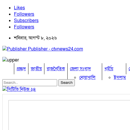
Likes
Followers
Subscribers
Followers
শনিবার, আগস্ট ৮, ২০২৬
Publisher - ctvnews24.com
প্রচ্ছদ
জাতীয়
রাজনৈতিক
জেলা সংবাদ
ধর্মীয়
নোয়াখালি
ইসলাম
কুমিল্লা
হিন্দু
ঢাকা
বৌদ্ধ
নারায়নগঞ্জ
খ্রিষ্টান
ব্রাহ্মণবাড়িয়া
চট্টগ্রাম
ফেনী
লক্ষ্মীপুর
কক্সবাজার