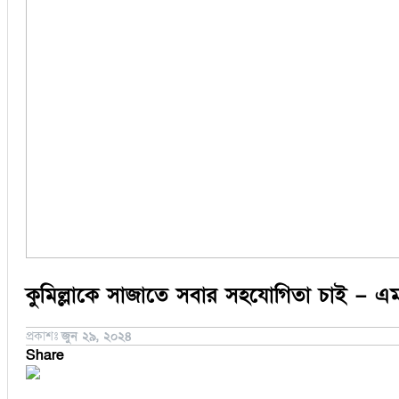
সিরাজগঞ্জ
কুড়িগ্রাম
বান্দরবান
জয়পুরহাট
ঝালকাঠি
ঝিনাইদহ
ঠাকুরগাঁও
দিনাজপুর
নওগাঁ
পটুয়াখালী
মৌলভীবাজার
কুমিল্লাকে সাজাতে সবার সহযোগিতা চাই – এ
প্রকাশঃ
জুন ২৯, ২০২৪
Share