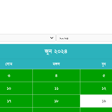
জুন ২০২৪
সোম
মঙ্গল
বুধ
৩
৪
৫
১০
১১
১২
১৭
১৮
১৯