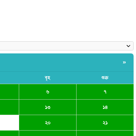
»
বৃহ
শুক্র
৬
৭
১৩
১৪
২০
২১