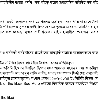
ম বাহাউদ্দীন বাহার এমপি। সভাপতিত্ব করেন ডায়াবেটিস সমিতির সভাপতি
লা নগরী একটা জঞ্জালের নগরীতে পরিনত হয়েছিল। নিয়ম নীতি না মেনে টাকা
 পরিকল্পিত সুন্দরও নগরী হিসেবে গড়ে তুলতে মেয়র ডা তাহসিন বাহার
 নিতে শুরু করেছে। সুন্দর নগরী গড়তে সবাই সহযোগীতা প্রয়োজন। সবার
কর্মকর্তা কর্মচারীদের প্রতিষ্ঠানের ভাবমূর্তি বাড়াতে আন্তরিকভাবে কাজ
সমিতির নিজস্ব ফার্মেসীর উদ্বোধন করেন অতিথিবৃব্দ।
 প্রধান অতিথি হিসেবে উপস্থিত ছিলেন সদর আসনের সংসদ সদস্য ও কুমিল্লা
 সহ সভাপতি ডা: আব্দুল বাকি আনিছ, সাধারণ সম্পাদক মির্জা মো: কোরেশী,
স্য তারিকুর রহমান জুয়েল। সংবাদ প্রকাশঃ ২৯-৬-২০২৪ ইং সিটিভি নিউজ এর
book or the like> See More =আরো বিস্তারিত জানতে কমেন্টসে লিংকে
 the like)