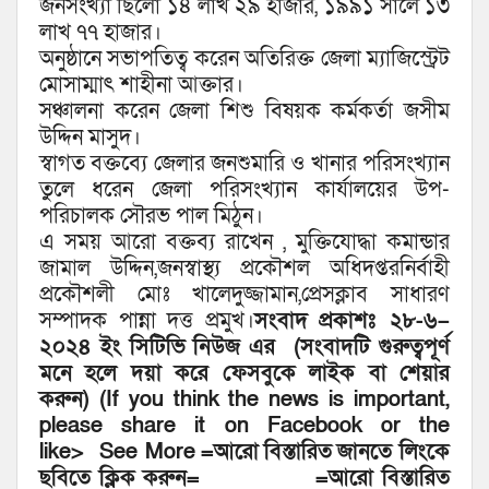
জনসংখ্যা ছিলো ১৪ লাখ ২৯ হাজার, ১৯৯১ সালে ১৩
লাখ ৭৭ হাজার।
অনুষ্ঠানে সভাপতিত্ব করেন অতিরিক্ত জেলা ম্যাজিস্ট্রেট
মোসাম্মাৎ শাহীনা আক্তার।
সঞ্চালনা করেন জেলা শিশু বিষয়ক কর্মকর্তা জসীম
উদ্দিন মাসুদ।
স্বাগত বক্তব্যে জেলার জনশুমারি ও খানার পরিসংখ্যান
তুলে ধরেন জেলা পরিসংখ্যান কার্যালয়ের উপ-
পরিচালক সৌরভ পাল মিঠুন।
এ সময় আরো বক্তব্য রাখেন , মুক্তিযোদ্ধা কমান্ডার
জামাল উদ্দিন,জনস্বাস্থ্য প্রকৌশল অধিদপ্তরনির্বাহী
প্রকৌশলী মোঃ খালেদুজ্জামান,প্রেসক্লাব সাধারণ
সম্পাদক পান্না দত্ত প্রমুখ।
সংবাদ
প্রকাশঃ
২৮-
৬
–
২০২৪ ইং
সিটিভি
নিউজ
এর
(
সংবাদটি
গুরুত্বপূর্ণ
মনে
হলে
দয়া
করে
ফেসবুকে
লাইক
বা
শেয়ার
করুন
) (If you think the news is important,
please share it on Facebook or the
like> See More
=
আরো
বিস্তারিত
জানতে লিংকে
ছবিতে
ক্লিক
করুন
= =
আরো
বিস্তারিত