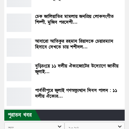
চেক জালিয়াতির মামলায় জনপ্রিয় লোকসংগীত
শিল্পী, মুজিব পরদেশী…
আবারো আতিকুর রহমান রিয়াদকে চেয়ারম্যান
হিসাবে দেখতে চায় শশীদল…
বুড়িচংয়ে ১১ দলীয় ঐক্যজোটের উদ্যোগে জাতীয়
জুলাই…
পার্বতীপুরে জুলাই গণঅভ্যুত্থান দিবস পালন : ১১
দলীয় ঐক্যের…
পুরাতন খবর