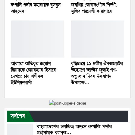
রুপালি পর্দার মহানায়ক বুলবুল
জনপ্রিয় লোকসংগীত শিল্পী,
আহমেদ
মুজিব পরদেশী কারাগারে
আবারো আতিকুর রহমান
বুড়িচংয়ে ১১ দলীয় ঐক্যজোটের
রিয়াদকে চেয়ারম্যান হিসাবে
উদ্যোগে জাতীয় জুলাই গণ-
দেখতে চায় শশীদল
অভ্যুত্থান দিবস উদযাপন
ইউনিয়নবাসী
উপলক্ষে…
সর্বশেষ
বাংলাদেশের চলচ্চিত্র অঙ্গনে রুপালি পর্দার
মহানায়ক বুলবুল…