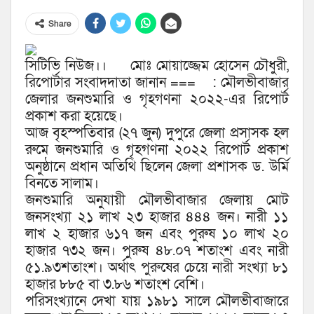
Share
সিটিভি নিউজ।। মোঃ মোয়াজ্জেম হোসেন চৌধুরী,
রিপোর্টার সংবাদদাতা জানান === : মৌলভীবাজার
জেলার জনশুমারি ও ‍গৃহগণনা ২০২২-এর রিপোর্ট
প্রকাশ করা হয়েছে।
আজ বৃহস্পতিবার (২৭ জুন) দুপুরে জেলা প্রসাসক হল
রুমে জনশুমারি ও ‍গৃহগণনা ২০২২ রিপোর্ট প্রকাশ
অনুষ্ঠানে প্রধান অতিথি ছিলেন জেলা প্রশাসক ড. উর্মি
বিনতে সালাম।
জনশুমারি অনুযায়ী মৌলভীবাজার জেলায় মোট
জনসংখ্যা ২১ লাখ ২৩ হাজার ৪৪৪ জন। নারী ১১
লাখ ২ হাজার ৬১৭ জন এবং পুরুষ ১০ লাখ ২০
হাজার ৭৩২ জন। পুরুষ ৪৮.০৭ শতাংশ এবং নারী
৫১.৯৩শতাংশ। অর্থাৎ পুরুষের চেয়ে নারী সংখ্যা ৮১
হাজার ৮৮৫ বা ৩.৮৬ শতাংশ বেশি।
পরিসংখ্যানে দেখা যায় ১৯৮১ সালে মৌলভীবাজারে