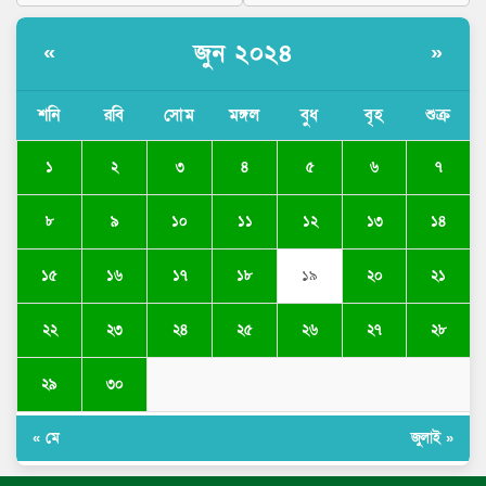
জুন ২০২৪
«
»
শনি
রবি
সোম
মঙ্গল
বুধ
বৃহ
শুক্র
১
২
৩
৪
৫
৬
৭
৮
৯
১০
১১
১২
১৩
১৪
১৫
১৬
১৭
১৮
১৯
২০
২১
২২
২৩
২৪
২৫
২৬
২৭
২৮
২৯
৩০
« মে
জুলাই »