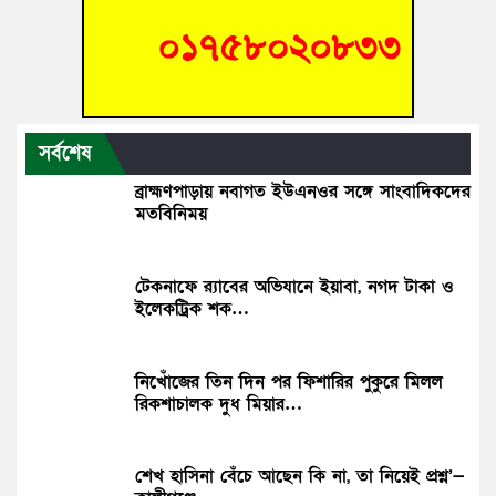
সর্বশেষ
ব্রাহ্মণপাড়ায় নবাগত ইউএনওর সঙ্গে সাংবাদিকদের
মতবিনিময়
টেকনাফে র‌্যাবের অভিযানে ইয়াবা, নগদ টাকা ও
ইলেকট্রিক শক…
নিখোঁজের তিন দিন পর ফিশারির পুকুরে মিলল
রিকশাচালক দুধ মিয়ার…
শেখ হাসিনা বেঁচে আছেন কি না, তা নিয়েই প্রশ্ন’—