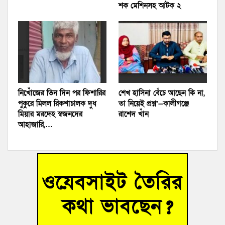
শক মেশিনসহ আটক ২
নিখোঁজের তিন দিন পর ফিশারির
শেখ হাসিনা বেঁচে আছেন কি না,
পুকুরে মিলল রিকশাচালক দুধ
তা নিয়েই প্রশ্ন’—কালীগঞ্জে
মিয়ার মরদেহ স্বজনদের
রাশেদ খাঁন
আহাজারি,…