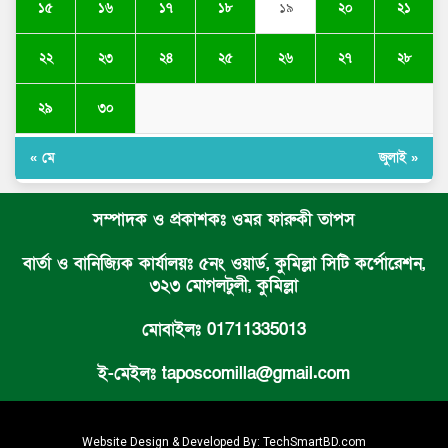
১৫
১৬
১৭
১৮
২০
২১
১৯
২২
২৩
২৪
২৫
২৬
২৭
২৮
২৯
৩০
« মে
জুলাই »
সম্পাদক ও প্রকাশকঃ ওমর ফারুকী তাপস
বার্তা ও বানিজ্যিক কার্যালয়ঃ ৫নং ওয়ার্ড, কুমিল্লা সিটি কর্পোরেশন,
৩২৩ মোগলটুলী, কুমিল্লা
মোবাইলঃ 01711335013
ই-মেইলঃ taposcomilla@gmail.com
Website Design & Developed By:
TechSmartBD.com