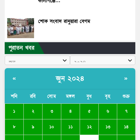
কালীগঞ্জে…
শোক সংবাদ রানুয়ারা বেগম
পুরাতন খবর
জুন ২০২৪
«
»
শনি
রবি
সোম
মঙ্গল
বুধ
বৃহ
শুক্র
১
২
৩
৪
৫
৬
৭
৮
৯
১০
১১
১২
১৩
১৪