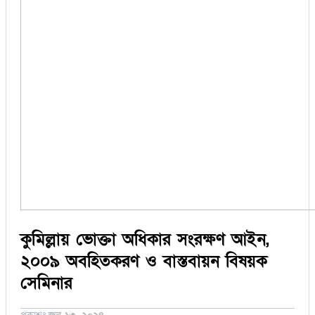
সিরাজগঞ্জ
কুড়িগ্রাম
বান্দরবান
জয়পুরহাট
ঝালকাঠি
ঝিনাইদহ
ঠাকুরগাঁও
দিনাজপুর
নওগাঁ
পটুয়াখালী
মৌলভীবাজার
তথ্য ও প্রযুক্তি
বানিজ্য
বিচিত্র সংবাদ
লাইফস্টাইল
কু‌মিল্লায় ভোক্তা অ‌ধিকার সংরক্ষণ আইন,
২০০৯ অব‌হিতকরণ ও বাস্তবায়ন বিষয়ক
সে‌মিনার