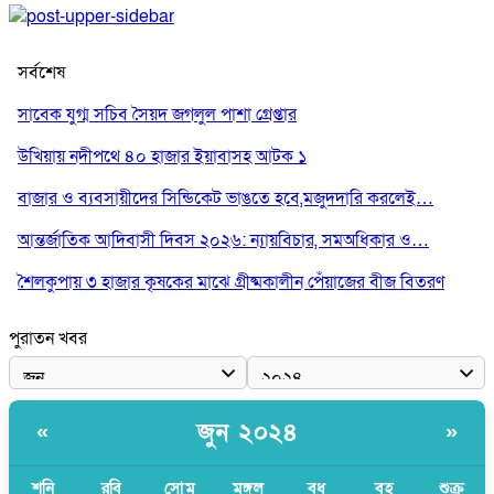
সর্বশেষ
সাবেক যুগ্ম সচিব সৈয়দ জগলুল পাশা গ্রেপ্তার
উখিয়ায় নদীপথে ৪০ হাজার ইয়াবাসহ আটক ১
বাজার ও ব্যবসায়ীদের সিন্ডিকেট ভাঙতে হবে,মজুদদারি করলেই…
আন্তর্জাতিক আদিবাসী দিবস ২০২৬: ন্যায়বিচার, সমঅধিকার ও…
শৈলকুপায় ৩ হাজার কৃষকের মাঝে গ্রীষ্মকালীন পেঁয়াজের বীজ বিতরণ
পুরাতন খবর
জুন ২০২৪
«
»
শনি
রবি
সোম
মঙ্গল
বুধ
বৃহ
শুক্র