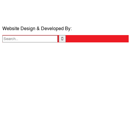
মোবাইলঃ 01711335013
ই-মেইলঃ taposcomilla@gmail.com
Website Design & Developed By:
TechSmartBD.com