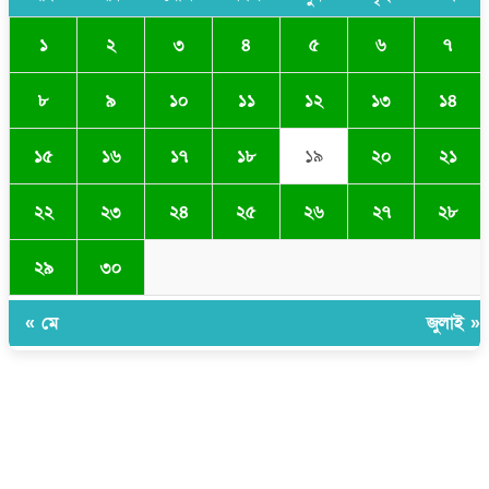
১
২
৩
৪
৫
৬
৭
৮
৯
১০
১১
১২
১৩
১৪
১৫
১৬
১৭
১৮
১৯
২০
২১
২২
২৩
২৪
২৫
২৬
২৭
২৮
২৯
৩০
« মে
জুলাই »
সম্পাদক ও প্রকাশকঃ ওমর ফারুকী তাপস
বার্তা ও বানিজ্যিক কার্যালয়ঃ ৫নং ওয়ার্ড, কুমিল্লা সিটি কর্পোরেশন, ৩২৩ মোগলটুলী,
কুমিল্লা