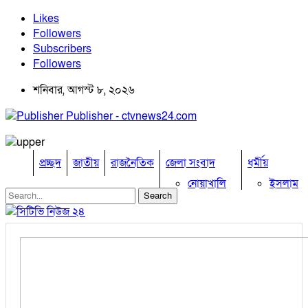
Likes
Followers
Subscribers
Followers
শনিবার, আগস্ট ৮, ২০২৬
Publisher - ctvnews24.com
প্রচ্ছদ
জাতীয়
রাজনৈতিক
জেলা সংবাদ
ধর্মীয়
নোয়াখালি
ইসলাম
কুমিল্লা
হিন্দু
ঢাকা
বৌদ্ধ
নারায়নগঞ্জ
খ্রিষ্টান
ব্রাহ্মণবাড়িয়া
খেলাধুলা
চট্টগ্রাম
ফেনী
বিনোদন
লক্ষ্মীপুর
অপরাধ
কক্সবাজার