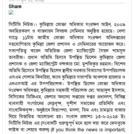
প্রকাশঃ
জুন ১৩, ২০২৪
Share
সিটিভি নিউজ।। কু‌মিল্লায় ভোক্তা অ‌ধিকার সংরক্ষণ আইন, ২০০৯
অব‌হিতকরণ ও বাস্তবায়ন বিষয়ক সে‌মিনার অনু‌ষ্ঠিত হ‌য়ে‌ছে। বেলা
সা‌ড়ে ১১টায় জাতীয় ভোক্তা অ‌ধিকার সংরক্ষণ অ‌ধিদপ্ত‌রের
সহ‌যো‌গিতায় কু‌মিল্লা জেলা প্রশাসন এ সে‌মিনা‌রের আ‌য়োজন ক‌রে।
সভাপ‌তিত্ব ক‌রেন অ‌তি‌রিক্ত জেলা ম‌্যা‌জি‌স্ট্রেট সৈয়দ শামসুল
তাবরীজ। প্রধান অ‌তি‌থি হিস‌বে উপ‌স্থিত ছি‌লেন কু‌মিল্লার জেলা
প্রশাসক ও জেলা ম‌্যা‌জি‌স্ট্রেট খন্দকার ‌মো. মুশ‌ফিকুর রহমান। বি‌শেষ
অ‌তি‌থি হি‌সে‌বে উপ‌স্থিত ছি‌লেন স্থানীয় সরকার বিভা‌গের উপপ‌রিচালক
এসএম গোলাম কিব‌রিয়া, ক‌্যাব কু‌মিল্লার সভাপ‌তি আখলাক হায়দার ও
এনএসআই‌ এর উপপ‌রিচা‌লক। উপ‌স্থিত ছি‌লেন ভোক্তা অ‌ধিকার
সংরক্ষণ অ‌ধিদপ্তর, কু‌মিল্লার সহকারী প‌রিচালক মো: আছাদুল ইসলাম,
বি‌সি‌কের ডি‌জিএম, জেলার অন‌্যান‌্য দপ্তরের দপ্তর প্রধানগণ, বি‌ভিন্ন
ব‌্যবসায়ী সংগঠ‌নের নেতৃবৃন্দ, সুশীল সমাজের প্রতি‌নিধি এবং
সাংবা‌দিকবৃন্দ। অনুষ্ঠা‌নে নিত‌্যপণ‌্য, মসলা, ডিম এবং চামড়ার বাজার
নি‌য়ে বিস্তা‌রিত আলোচনা হয়। সংবাদ প্রকাশঃ ১৩-৬-২০২৪ ইং
সিটিভি নিউজ এর (সংবাদটি গুরুত্বপূর্ণ মনে হলে দয়া করে ফেসবুকে
লাইক বা শেয়ার করুন) (If you think the news is important,