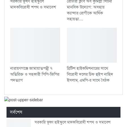
সরকারি ভূষণ হাইস্কুলে
রোটারী ক্লাব অব কুমিল্লা সিটির
মাদকবিরোধী শপথ ও সমাবেশ
মানবিক উদ্যোগ: অসহায়
ক্যান্সার রোগীকে আর্থিক
সহায়তা…
নারায়ণগঞ্জে জামায়াতপন্থী ৭
ব্রিটিশ হাইকমিশনারের সাথে
অতিরিক্ত ও সহকারী পিপি-জিপির
বিরোধী দলের চিফ হুইপ নাহিদ
পদত্যাগ
ইসলাম, এমপি-র সাথে বৈঠক
সর্বশেষ
সরকারি ভূষণ হাইস্কুলে মাদকবিরোধী শপথ ও সমাবেশ