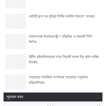
রোটারী ক্লাব অব কুমিল্লা সিটির মানবিক উদ্যোগ: অসহায়…
নারায়ণগঞ্জে জামায়াতপন্থী ৭ অতিরিক্ত ও সহকারী পিপি-
জিপির…
ব্রিটিশ হাইকমিশনারের সাথে বিরোধী দলের চিফ হুইপ নাহিদ
ইসলাম,…
স্বপ্নজোড়া সামাজিক সংগঠনের স্বপ্নজোড়া সবুজায়ন
প্রতিযোগিতার…
পুরাতন খবর