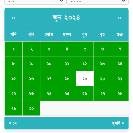
জুন ২০২৪
«
»
শনি
রবি
সোম
মঙ্গল
বুধ
বৃহ
শুক্র
১
২
৩
৪
৫
৬
৭
৮
৯
১০
১১
১২
১৩
১৪
১৫
১৬
১৭
১৮
১৯
২০
২১
২২
২৩
২৪
২৫
২৬
২৭
২৮
২৯
৩০
« মে
জুলাই »