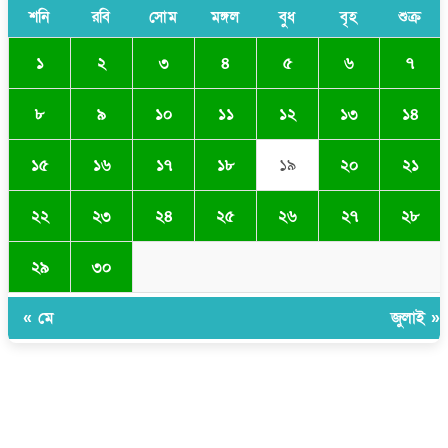
শনি
রবি
সোম
মঙ্গল
বুধ
বৃহ
শুক্র
১
২
৩
৪
৫
৬
৭
৮
৯
১০
১১
১২
১৩
১৪
১৫
১৬
১৭
১৮
১৯
২০
২১
২২
২৩
২৪
২৫
২৬
২৭
২৮
২৯
৩০
« মে
জুলাই »
সম্পাদক ও প্রকাশকঃ ওমর ফারুকী তাপস
বার্তা ও বানিজ্যিক কার্যালয়ঃ ৫নং ওয়ার্ড, কুমিল্লা সিটি কর্পোরেশন, ৩২৩ মোগলটুলী,
কুমিল্লা