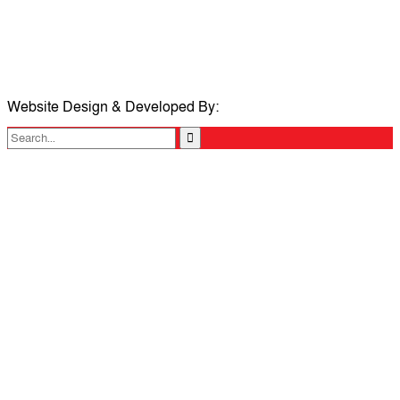
মোবাইলঃ 01711335013
ই-মেইলঃ taposcomilla@gmail.com
Website Design & Developed By:
TechSmartBD.com