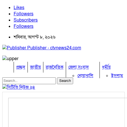
Likes
Followers
Subscribers
Followers
শনিবার, আগস্ট ৮, ২০২৬
Publisher - ctvnews24.com
প্রচ্ছদ
জাতীয়
রাজনৈতিক
জেলা সংবাদ
ধর্মীয়
নোয়াখালি
ইসলাম
কুমিল্লা
হিন্দু
ঢাকা
বৌদ্ধ
নারায়নগঞ্জ
খ্রিষ্টান
ব্রাহ্মণবাড়িয়া
খেলাধুলা
চট্টগ্রাম
ফেনী
বিনোদন
লক্ষ্মীপুর
অপরাধ
কক্সবাজার