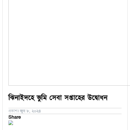
সিরাজগঞ্জ
কুড়িগ্রাম
বান্দরবান
জয়পুরহাট
ঝালকাঠি
ঝিনাইদহ
ঠাকুরগাঁও
দিনাজপুর
নওগাঁ
পটুয়াখালী
মৌলভীবাজার
তথ্য ও প্রযুক্তি
বানিজ্য
বিচিত্র সংবাদ
লাইফস্টাইল
ঝিনাইদহে ভুমি সেবা সপ্তাহের উদ্বোধন
প্রকাশঃ
জুন ৮, ২০২৪
Share