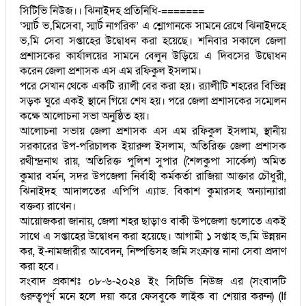
সিটিভি নিউজ।। ঝিনাইদহ প্রতিনিধি-=======
‘স্মার্ট ভ‚মিসেবা, স্মার্ট নাগরিক’ এ শ্লোগানকে সামনে রেখে ঝিনাইদহে
ভ‚মি সেবা সপ্তাহের উদ্বোধন করা হয়েছে। শনিবার সকালে জেলা
প্রশাসকের কার্যালয়ের সামনে বেলুন উড়িয়ে এ দিবসের উদ্বোধন
করেন জেলা প্রশাসক এস এম রফিকুল ইসলাম।
পরে সেখান থেকে একটি র‌্যালী বের করা হয়। র‌্যালীটি শহরের বিভিন্ন
সড়ক ঘুরে একই স্থানে গিয়ে শেষ হয়। পরে জেলা প্রশাসকের সম্মেলন
কক্ষে আলোচনা সভা অনুষ্ঠিত হয়।
আলোচনা সভায় জেলা প্রশাসক এস এম রফিকুল ইসলাম, স্থানীয়
সরকারের উপ-পরিচালক ইয়ারুল ইসলাম, অতিরিক্ত জেলা প্রশাসক
রথীন্দ্রনাথ রায়, অতিরিক্ত পুলিশ সুপার (শৈলকুপা সার্কেল) অমিত
কুমার বর্মন, সদর উপজেলা নির্বাহী কর্মকর্তা রাজিয়া আক্তার চৌধুরী,
ঝিনাইদহ আদালতের এপিপি এ্যাড. বিকাশ কুমারসহ অন্যান্যারা
বক্তব্য রাখেন।
আয়োজকরা জানায়, জেলা শহর ছাড়াও বাকী উপজেলা গুলোতে একই
সাথে এ সপ্তাহের উদ্বোধন করা হয়েছে। আগামী ১ সপ্তাহ ভ‚মি উন্নয়ন
কর, ই-নামজারীর আবেদন, নিষ্পত্তিসহ জমি সংক্রান্ত নানা সেবা প্রদাণ
করা হবে।
সংবাদ প্রকাশঃ ০৮-৬-২০২৪ ইং সিটিভি নিউজ এর (সংবাদটি
গুরুত্বপূর্ণ মনে হলে দয়া করে ফেসবুকে লাইক বা শেয়ার করুন) (If