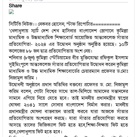
Share
সিটিভি নিউজ।। নেকবর হোসেন, স্টাফ রিপোর্টার==========
‘খেলাধুলায় স্মার্ট দেশ শেখ হাসিনার বাংলাদেশ স্লোগানে কুমিল্লা
মাধ্যমিক ও উচ্চমাধ্যমিক শিক্ষাবোর্ড আয়োজিত আন্তঃকলেজ সাঁতার
প্রতিযোগিতা- ২০২৪ এর উদ্বোধন অনুষ্ঠান অনুষ্ঠিত হয়েছে। ১০টি
কলেজের ৮৮ জন ছাত্র প্রতিযোগিতায় অংশ নেয়।
শনিবার (৮জুন) কুমিল্লা স্টেডিয়ামের বীর মুক্তিযোদ্ধা রফিকুল ইসলাম
সুইমিংপুলে আন্তঃকলেজ সাঁতার প্রতিযোগিতার উদ্বোধন করেন কুমিল্লা
মাধ্যমিক ও উচ্চ মাধ্যমিক শিক্ষাবোর্ডের চেয়ারম্যান প্রফেসর ড.মোঃ
নিজামুল করিম ।
উদ্বোধনী অনুষ্ঠানে প্রধান অতিথির বক্তব্যে প্রফেসর ড. মো. নিজামুল
করিম বলেন, গোটা বিশ্বের সাথে তাল-মিলিয়ে আমাদের সন্তানদের
সামনে এগিয়ে নিয়ে যেতে হবে। তাই মাননীয় প্রধানমন্ত্রীর স্বপ্নের
ঘোষনা ২০৪১ সালে সোনার বাংলাদেশ নির্মান করার। মাননীয়
প্রধানমন্ত্রীর ঘোষনা বাস্তবায়ন তারাই করবে যারা আজকে সাঁতার
প্রতিযোগিতায় অংশগ্রহণ করছে। যারা সাঁতার প্রতিযোগিতা করতে
আসছে তাদের ফিজিক্যাল ফিট হতে হবে,শিক্ষা-দিক্ষায় ফিট হতে
হবে,খেলাধুলায় ফিট হতে হবে।