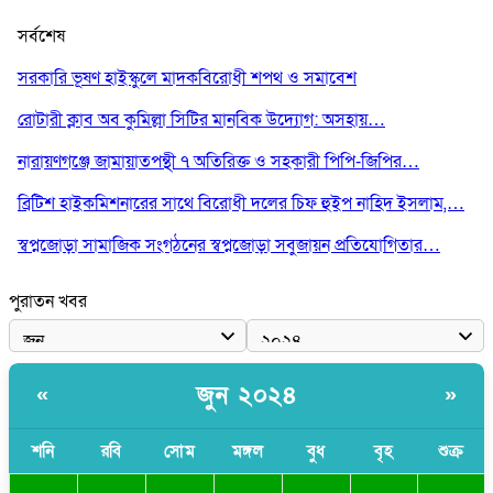
সর্বশেষ
সরকারি ভূষণ হাইস্কুলে মাদকবিরোধী শপথ ও সমাবেশ
রোটারী ক্লাব অব কুমিল্লা সিটির মানবিক উদ্যোগ: অসহায়…
নারায়ণগঞ্জে জামায়াতপন্থী ৭ অতিরিক্ত ও সহকারী পিপি-জিপির…
ব্রিটিশ হাইকমিশনারের সাথে বিরোধী দলের চিফ হুইপ নাহিদ ইসলাম,…
স্বপ্নজোড়া সামাজিক সংগঠনের স্বপ্নজোড়া সবুজায়ন প্রতিযোগিতার…
পুরাতন খবর
জুন ২০২৪
«
»
শনি
রবি
সোম
মঙ্গল
বুধ
বৃহ
শুক্র