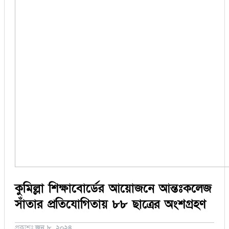
সিরাজগঞ্জ
কুড়িগ্রাম
বান্দরবান
জয়পুরহাট
ঝালকাঠি
ঝিনাইদহ
ঠাকুরগাঁও
দিনাজপুর
নওগাঁ
পটুয়াখালী
মৌলভীবাজার
তথ্য ও প্রযুক্তি
বানিজ্য
বিচিত্র সংবাদ
লাইফস্টাইল
কুমিল্লা শিক্ষাবোর্ডের আয়োজনে আন্তঃকলেজ
সাঁতার প্রতিযোগিতায় ৮৮ ছাত্রের অংশগ্রহণ
প্রকাশঃ
জুন ৮, ২০২৪