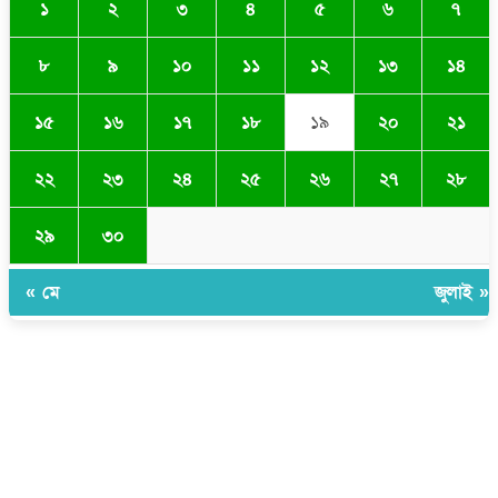
১
২
৩
৪
৫
৬
৭
৮
৯
১০
১১
১২
১৩
১৪
১৫
১৬
১৭
১৮
১৯
২০
২১
২২
২৩
২৪
২৫
২৬
২৭
২৮
২৯
৩০
« মে
জুলাই »
সম্পাদক ও প্রকাশকঃ ওমর ফারুকী তাপস
বার্তা ও বানিজ্যিক কার্যালয়ঃ ৫নং ওয়ার্ড, কুমিল্লা সিটি কর্পোরেশন, ৩২৩ মোগলটুলী,
কুমিল্লা
মোবাইলঃ 01711335013