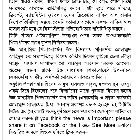
তিনি আরও বলেন, আমরা একটি জাতি চাই, যে জাতি গোটা বিশ্বে
সবক্ষেত্রে আমাদের প্রতিনিধিত্ব করবে। এটা হতে পারে সাঁতার,
ক্রিকেট, ব্যাডমিন্টন, ফুটবল। যেমন ক্রিকেটার সাকিব আল হাসান
বিশ্বে প্রতিনিধিত্ব করছে, তেমনি তোমাদের থেকে একজন সাকিব আল
হাসান সৃষ্টি হবে যে কিনা সাঁতার প্রতিযোগিতায় প্রতিনিধিত্ব করবে।
তিনি সাঁতার প্রতিযোগিতা উদ্বোধন শেষে সকল অংশগ্রহনকারী
শিক্ষার্থীদের সাথে কুশল বিনিময় করেন।
উচ্চ মাধ্যমিক শিক্ষাবোর্ডের উপ বিদ্যালয় পরিদর্শক মোহাম্মদ
জাহিদুল হক সভাপতিত্বে বিশেষ অতিথি ছিলেন কুমিল্লা জেলা ক্রীড়া
সংস্থার সাধারণ সম্পাদক মো. নাজমুল আহসান ফারুক রোমেন।
শুভেচ্ছা বক্তব্য রাখেন উচ্চ মাধ্যমিক শিক্ষাবোর্ডের উপ-সচিব
(একাডেমি) ও ক্রীড়া কর্মকর্তা মোহাম্মদ সাফায়েত মিয়া।
অনুষ্ঠান উপস্থাপনায় ছিলেন আবুল হাসনাত বাবুল, বদরুল হুদা জেনু।
একই দিনে বিকেলের পর্বে বিজয়ীদের মাঝে পুরষ্কার বিতরন করেন
উচ্চ মাধ্যমিক শিক্ষাবোর্ডের উপ-সচিব (একাডেমি) ও ক্রীড়া কর্মকর্তা
মোহাম্মদ সাফায়েত মিয়া। সংবাদ প্রকাশঃ ০৮-৬-২০২৪ ইং সিটিভি
নিউজ এর (সংবাদটি গুরুত্বপূর্ণ মনে হলে দয়া করে ফেসবুকে লাইক বা
শেয়ার করুন) (If you think the news is important, please
share it on Facebook or the like> See More =আরো
বিস্তারিত জানতে লিংকে ছবিতে ক্লিক করুন=