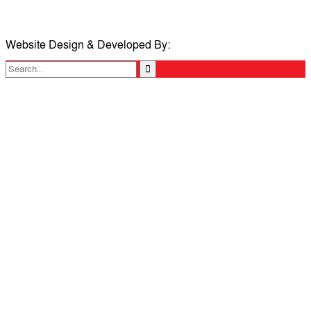
ই-মেইলঃ taposcomilla@gmail.com
Website Design & Developed By:
TechSmartBD.com