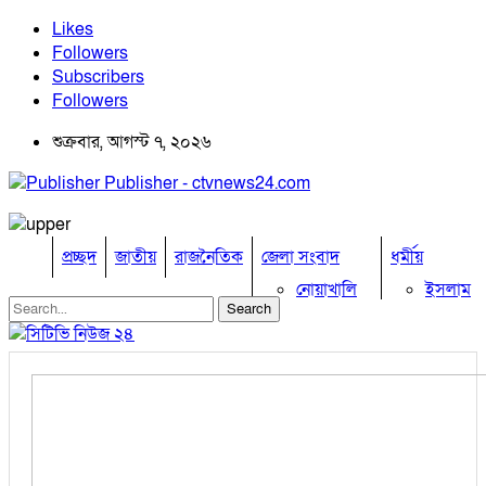
Likes
Followers
Subscribers
Followers
শুক্রবার, আগস্ট ৭, ২০২৬
Publisher - ctvnews24.com
প্রচ্ছদ
জাতীয়
রাজনৈতিক
জেলা সংবাদ
ধর্মীয়
নোয়াখালি
ইসলাম
কুমিল্লা
হিন্দু
ঢাকা
বৌদ্ধ
নারায়নগঞ্জ
খ্রিষ্টান
ব্রাহ্মণবাড়িয়া
খেলাধুলা
চট্টগ্রাম
ফেনী
বিনোদন
লক্ষ্মীপুর
অপরাধ
কক্সবাজার