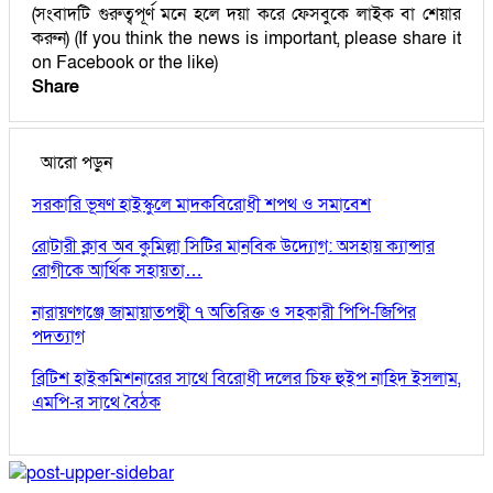
(সংবাদটি গুরুত্বপূর্ণ মনে হলে দয়া করে ফেসবুকে লাইক বা শেয়ার
করুন) (If you think the news is important, please share it
on Facebook or the like)
Share
আরো পড়ুন
সরকারি ভূষণ হাইস্কুলে মাদকবিরোধী শপথ ও সমাবেশ
রোটারী ক্লাব অব কুমিল্লা সিটির মানবিক উদ্যোগ: অসহায় ক্যান্সার
রোগীকে আর্থিক সহায়তা…
নারায়ণগঞ্জে জামায়াতপন্থী ৭ অতিরিক্ত ও সহকারী পিপি-জিপির
পদত্যাগ
ব্রিটিশ হাইকমিশনারের সাথে বিরোধী দলের চিফ হুইপ নাহিদ ইসলাম,
এমপি-র সাথে বৈঠক