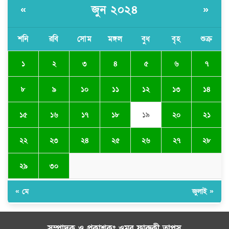
জুন ২০২৪
«
»
শনি
রবি
সোম
মঙ্গল
বুধ
বৃহ
শুক্র
১
২
৩
৪
৫
৬
৭
৮
৯
১০
১১
১২
১৩
১৪
১৫
১৬
১৭
১৮
১৯
২০
২১
২২
২৩
২৪
২৫
২৬
২৭
২৮
২৯
৩০
« মে
জুলাই »
সম্পাদক ও প্রকাশকঃ ওমর ফারুকী তাপস