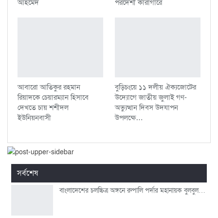
আহমেদ
পরদেশী কারাগারে
আবারো আতিকুর রহমান
বুড়িচংয়ে ১১ দলীয় ঐক্যজোটের
রিয়াদকে চেয়ারম্যান হিসাবে
উদ্যোগে জাতীয় জুলাই গণ-
দেখতে চায় শশীদল
অভ্যুত্থান দিবস উদযাপন
ইউনিয়নবাসী
উপলক্ষে…
সর্বশেষ
বাংলাদেশের চলচ্চিত্র অঙ্গনে রুপালি পর্দার মহানায়ক বুলবুল…