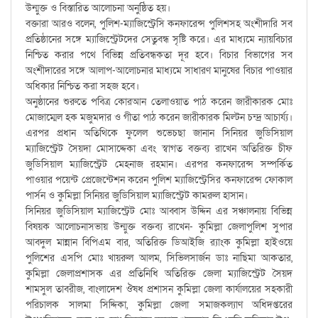
উন্মুক্ত ও বিস্তারিত আলোচনা অনুষ্ঠিত হয়।
বক্তারা আরও বলেন, পুলিশ-ম্যাজিস্ট্রেসি কনফারেন্স পুলিশসহ অংশীদারি সব
প্রতিষ্ঠানের সঙ্গে ম্যাজিস্ট্রেটদের সেতুবন্ধ সৃষ্টি করে। এর মাধ্যমে ন্যায়বিচার
নিশ্চিত করার পথে বিভিন্ন প্রতিবন্ধকতা দূর হবে। বিচার বিভাগের সব
অংশীদারের সঙ্গে আলাপ-আলোচনার মাধ্যমে সাধারণ মানুষের বিচার পাওয়ার
অধিকার নিশ্চিত করা সহজ হবে।
অনুষ্ঠানের শুরুতে পবিত্র কোরআন তেলাওয়াত পাঠ করেন জারীকারক মোঃ
মোজাম্মেল হক মজুমদার ও গীতা পাঠ করেন জারীকারক মিল্টন চন্দ্র আচার্য্য।
এরপর প্রধান অতিথিকে ফুলেল শুভেচছা জানান সিনিয়র জুডিসিয়াল
ম্যাজিস্ট্রেট সৈয়দা মোসাদ্দেকা এবং স্বাগত বক্তব্য রাখেন অতিরিক্ত চীফ
জুডিসিয়াল ম্যাজিস্ট্রেট মেহনাজ রহমান। এরপর কনফারেন্স সম্পর্কিত
পাওয়ার পয়েন্ট প্রেজেন্টেশন করেন পুলিশ ম্যাজিস্ট্রেসির কনফারেন্স ফোকাল
পার্সন ও কুমিল্লা সিনিয়র জুডিসিয়াল ম্যাজিস্ট্রেট কামরুল হাসান।
সিনিয়র জুডিসিয়াল ম্যাজিস্ট্রেট মোঃ আব্বাস উদ্দিন এর সঞ্চালনায় বিভিন্ন
বিষয়ক আলোচনাসভায় উন্মুক্ত বক্তব্য রাখেন- কুমিল্লা জেলাপুলিশ সুপার
আবদুল মান্নান বিপিএম বার, অতিরিক্ত ডিআইজি র‍্যাংক কুমিল্লা হাইওয়ে
পুলিশের এসপি মোঃ খায়রুল আলম, সিভিলসার্জন ডাঃ নাছিমা আকতার,
কুমিল্লা জেলাপ্রশাসক এর প্রতিনিধি অতিরিক্ত জেলা ম্যাজিস্ট্রেট সৈয়দ
শামসুল তাবরীজ, বাংলাদেশ ঔষধ প্রশাসন কুমিল্লা জেলা কার্যালয়ের সহকারী
পরিচালক সালমা সিদ্দিকা, কুমিল্লা জেলা সমাজকল্যাণ অধিদপ্তরের