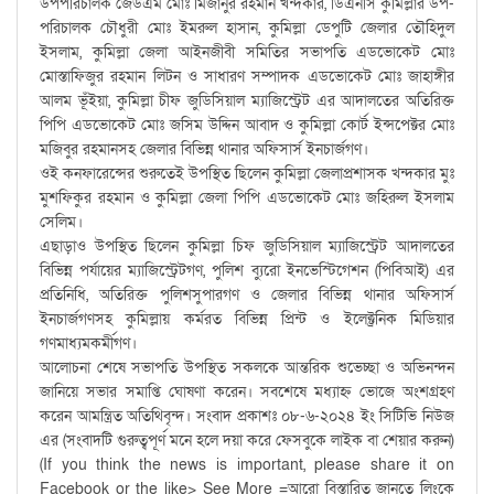
উপপরিচালক জেডএম মোঃ মিজানুর রহমান খন্দকার, ডিএনসি কুমিল্লার উপ-
পরিচালক চৌধুরী মোঃ ইমরুল হাসান, কুমিল্লা ডেপুটি জেলার তৌহিদুল
ইসলাম, কুমিল্লা জেলা আইনজীবী সমিতির সভাপতি এডভোকেট মোঃ
মোস্তাফিজুর রহমান লিটন ও সাধারণ সম্পাদক এডভোকেট মোঃ জাহাঙ্গীর
আলম ভূঁইয়া, কুমিল্লা চীফ জুডিসিয়াল ম্যাজিস্ট্রেট এর আদালতের অতিরিক্ত
পিপি এডভোকেট মোঃ জসিম উদ্দিন আবাদ ও কুমিল্লা কোর্ট ইন্সপেক্টর মোঃ
মজিবুর রহমানসহ জেলার বিভিন্ন থানার অফিসার্স ইনচার্জগণ।
ওই কনফারেন্সের শুরুতেই উপস্থিত ছিলেন কুমিল্লা জেলাপ্রশাসক খন্দকার মুঃ
মুশফিকুর রহমান ও কুমিল্লা জেলা পিপি এডভোকেট মোঃ জহিরুল ইসলাম
সেলিম।
এছাড়াও উপস্থিত ছিলেন কুমিল্লা চিফ জুডিসিয়াল ম্যাজিস্ট্রেট আদালতের
বিভিন্ন পর্যায়ের ম্যাজিস্ট্রেটগণ, পুলিশ ব্যুরো ইনভেস্টিগেশন (পিবিআই) এর
প্রতিনিধি, অতিরিক্ত পুলিশসুপারগণ ও জেলার বিভিন্ন থানার অফিসার্স
ইনচার্জগণসহ কুমিল্লায় কর্মরত বিভিন্ন প্রিন্ট ও ইলেক্ট্রনিক মিডিয়ার
গণমাধ্যমকর্মীগণ।
আলোচনা শেষে সভাপতি উপস্থিত সকলকে আন্তরিক শুভেচ্ছা ও অভিনন্দন
জানিয়ে সভার সমাপ্তি ঘোষণা করেন। সবশেষে মধ্যাহ্ন ভোজে অংশগ্রহণ
করেন আমন্ত্রিত অতিথিবৃন্দ। সংবাদ প্রকাশঃ ০৮-৬-২০২৪ ইং সিটিভি নিউজ
এর (সংবাদটি গুরুত্বপূর্ণ মনে হলে দয়া করে ফেসবুকে লাইক বা শেয়ার করুন)
(If you think the news is important, please share it on
Facebook or the like> See More =আরো বিস্তারিত জানতে লিংকে