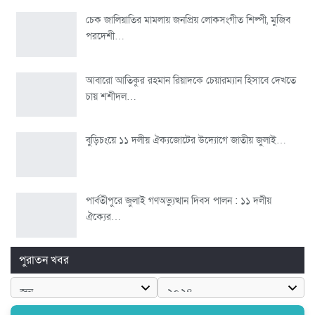
চেক জালিয়াতির মামলায় জনপ্রিয় লোকসংগীত শিল্পী, মুজিব
পরদেশী…
আবারো আতিকুর রহমান রিয়াদকে চেয়ারম্যান হিসাবে দেখতে
চায় শশীদল…
বুড়িচংয়ে ১১ দলীয় ঐক্যজোটের উদ্যোগে জাতীয় জুলাই…
পার্বতীপুরে জুলাই গণঅভ্যুত্থান দিবস পালন : ১১ দলীয়
ঐক্যের…
পুরাতন খবর