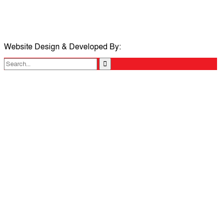
মোবাইলঃ 01711335013
ই-মেইলঃ taposcomilla@gmail.com
Website Design & Developed By:
TechSmartBD.com