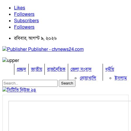
Likes
Followers
Subscribers
Followers
রবিবার, আগস্ট ৯, ২০২৬
Publisher - ctvnews24.com
প্রচ্ছদ
জাতীয়
রাজনৈতিক
জেলা সংবাদ
ধর্মীয়
নোয়াখালি
ইসলাম
কুমিল্লা
হিন্দু
ঢাকা
বৌদ্ধ
নারায়নগঞ্জ
খ্রিষ্টান
ব্রাহ্মণবাড়িয়া
খেলাধুলা
চট্টগ্রাম
ফেনী
বিনোদন
লক্ষ্মীপুর
অপরাধ
কক্সবাজার