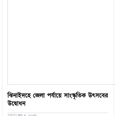
সিরাজগঞ্জ
কুড়িগ্রাম
বান্দরবান
জয়পুরহাট
ঝালকাঠি
ঝিনাইদহ
ঠাকুরগাঁও
দিনাজপুর
নওগাঁ
পটুয়াখালী
মৌলভীবাজার
তথ্য ও প্রযুক্তি
বানিজ্য
বিচিত্র সংবাদ
লাইফস্টাইল
ঝিনাইদহে জেলা পর্যায়ে সাংস্কৃতিক উৎসবের
উদ্বোধন
প্রকাশঃ
জুন ৬, ২০২৪