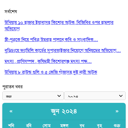
সর্বশেষ
উখিয়ায় ১০ হাজার ইয়াবাসহ কিশোর আটক, বিজিবির ওপর হামলার
অভিযোগ
স্ত্রী-পুত্রকে নিয়ে পবিত্র উমরাহ পালনে কবি ও সাংবাদিক…
বুড়িচংয়ে ফ্যামিলি কার্ডের সুপারভাইজার নিয়োগে অনিয়মের অভিযোগ…
মৎস্য , প্রাণিসম্পদ , কৃষিমন্ত্রী কিশোরগঞ্জ মৎস্য পক্ষ…
উখিয়ায় ৮ রাউন্ড গুলি ও ৫ কেজি গাঁজাসহ দুই নারী আটক
পুরাতন খবর
জুন ২০২৪
«
»
শনি
রবি
সোম
মঙ্গল
বুধ
বৃহ
শুক্র