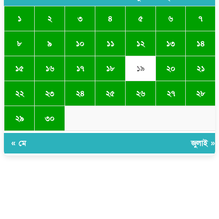
১
২
৩
৪
৫
৬
৭
৮
৯
১০
১১
১২
১৩
১৪
১৫
১৬
১৭
১৮
১৯
২০
২১
২২
২৩
২৪
২৫
২৬
২৭
২৮
২৯
৩০
« মে
জুলাই »
সম্পাদক ও প্রকাশকঃ ওমর ফারুকী তাপস
বার্তা ও বানিজ্যিক কার্যালয়ঃ ৫নং ওয়ার্ড, কুমিল্লা সিটি কর্পোরেশন, ৩২৩ মোগলটুলী,
কুমিল্লা