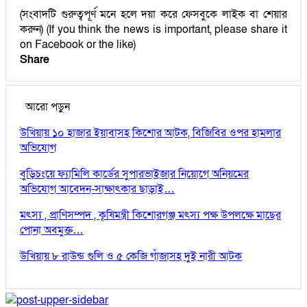
(সংবাদটি গুরুত্বপূর্ণ মনে হলে দয়া করে ফেসবুকে লাইক বা শেয়ার
করুন) (If you think the news is important, please share it
on Facebook or the like)
Share
আরো পড়ুন
উখিয়ায় ১০ হাজার ইয়াবাসহ কিশোর আটক, বিজিবির ওপর হামলার
অভিযোগ
বুড়িচংয়ে ফ্যামিলি কার্ডের সুপারভাইজার নিয়োগে অনিয়মের
অভিযোগ আবেদন-সাক্ষাৎকার ছাড়াই…
মৎস্য , প্রাণিসম্পদ , কৃষিমন্ত্রী কিশোরগঞ্জ মৎস্য পক্ষ উপলক্ষে মাছের
পোনা অবমুক্ত…
উখিয়ায় ৮ রাউন্ড গুলি ও ৫ কেজি গাঁজাসহ দুই নারী আটক