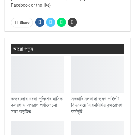
Facebook or the like)
Share
আরো পড়ুন
কক্সবাজার জেলা পুলিশের মাসিক
সরকারি নলডাঙ্গা ভূষণ পাইলট
কল্যাণ ও অপরাধ পর্যালোচনা
বিদ্যালয়ে বিএনসিসির বৃক্ষরোপণ
সভা অনুষ্ঠিত
কর্মসূচি