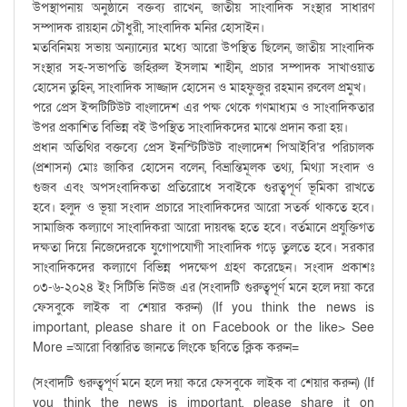
উপস্থাপনায় অনুষ্ঠানে বক্তব্য রাখেন, জাতীয় সাংবাদিক সংস্থার সাধারণ
সম্পাদক রায়হান চৌধুরী, সাংবাদিক মনির হোসাইন।
মতবিনিময় সভায় অন্যান্যের মধ্যে আরো উপস্থিত ছিলেন, জাতীয় সাংবাদিক
সংস্থার সহ-সভাপতি জহিরুল ইসলাম শাহীন, প্রচার সম্পাদক সাখাওয়াত
হোসেন তুহিন, সাংবাদিক সাজ্জাদ হোসেন ও মাহফুজুর রহমান রুবেল প্রমুখ।
পরে প্রেস ইন্সটিটিউট বাংলাদেশ এর পক্ষ থেকে গণমাধ্যম ও সাংবাদিকতার
উপর প্রকাশিত বিভিন্ন বই উপস্থিত সাংবাদিকদের মাঝে প্রদান করা হয়।
প্রধান অতিথির বক্তব্যে প্রেস ইনস্টিটিউট বাংলাদেশ পিআইবি’র পরিচালক
(প্রশাসন) মোঃ জাকির হোসেন বলেন, বিভ্রান্তিমূলক তথ্য, মিথ্যা সংবাদ ও
গুজব এবং অপসংবাদিকতা প্রতিরোধে সবাইকে গুরত্বপূর্ণ ভূমিকা রাখতে
হবে। হলুদ ও ভূয়া সংবাদ প্রচারে সাংবাদিকদের আরো সতর্ক থাকতে হবে।
সামাজিক কল্যাণে সাংবাদিকরা আরো দায়বদ্ধ হতে হবে। বর্তমানে প্রযুক্তিগত
দক্ষতা দিয়ে নিজেদেরকে যুগোপযোগী সাংবাদিক গড়ে তুলতে হবে। সরকার
সাংবাদিকদের কল্যাণে বিভিন্ন পদক্ষেপ গ্রহণ করেছেন। সংবাদ প্রকাশঃ
০৩-৬-২০২৪ ইং সিটিভি নিউজ এর (সংবাদটি গুরুত্বপূর্ণ মনে হলে দয়া করে
ফেসবুকে লাইক বা শেয়ার করুন) (If you think the news is
important, please share it on Facebook or the like> See
More =আরো বিস্তারিত জানতে লিংকে ছবিতে ক্লিক করুন=
(সংবাদটি গুরুত্বপূর্ণ মনে হলে দয়া করে ফেসবুকে লাইক বা শেয়ার করুন) (If
you think the news is important, please share it on