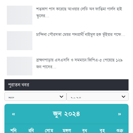
শতভাগ পাস করেছে আওয়ার লেডি অব ফাতিমা গার্লস হাই
স্কুলের…
চান্দিনা পৌরসভা মেয়র পদপ্রার্থী নাইমুল হক ভূঁইয়ার পক্ষে…
ব্রাহ্মণপাড়ায় এসএসসি ও সমমানে জিপিএ-৫ পেয়েছে ১২৯
জন পাসের…
পুরাতন খবর
জুন ২০২৪
«
»
শনি
রবি
সোম
মঙ্গল
বুধ
বৃহ
শুক্র