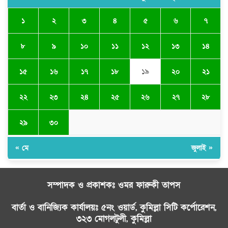
১
২
৩
৪
৫
৬
৭
৮
৯
১০
১১
১২
১৩
১৪
১৫
১৬
১৭
১৮
১৯
২০
২১
২২
২৩
২৪
২৫
২৬
২৭
২৮
২৯
৩০
« মে
জুলাই »
সম্পাদক ও প্রকাশকঃ ওমর ফারুকী তাপস
বার্তা ও বানিজ্যিক কার্যালয়ঃ ৫নং ওয়ার্ড, কুমিল্লা সিটি কর্পোরেশন,
৩২৩ মোগলটুলী, কুমিল্লা