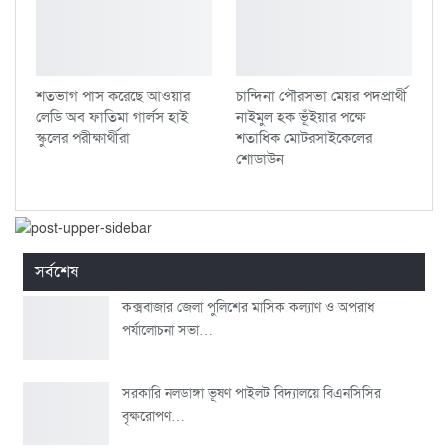
শতভাগ পাস করেছে আওয়ার
চান্দিনা পৌরসভা মেয়র পদপ্রার্থী
লেডি অব ফাতিমা গার্লস হাই
নাইমুল হক ভূঁইয়ার পক্ষে
স্কুলের পরীক্ষার্থীরা
শতাধিক মোটরসাইকেলের
শোডাউন
সর্বশেষ
কক্সবাজার জেলা পুলিশের মাসিক কল্যাণ ও অপরাধ
পর্যালোচনা সভা…
সরকারি নলডাঙ্গা ভূষণ পাইলট বিদ্যালয়ে বিএনসিসির
বৃক্ষরোপণ…