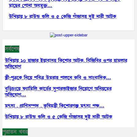
মাছের পোনা অবমুক্ত…
উখিয়ায় ৮ রাউন্ড গুলি ও ৫ কেজি গাঁজাসহ দুই নারী আটক
সর্বশেষ
উখিয়ায় ১০ হাজার ইয়াবাসহ কিশোর আটক, বিজিবির ওপর হামলার
অভিযোগ
স্ত্রী-পুত্রকে নিয়ে পবিত্র উমরাহ পালনে কবি ও সাংবাদিক…
বুড়িচংয়ে ফ্যামিলি কার্ডের সুপারভাইজার নিয়োগে অনিয়মের
অভিযোগ…
মৎস্য , প্রাণিসম্পদ , কৃষিমন্ত্রী কিশোরগঞ্জ মৎস্য পক্ষ…
উখিয়ায় ৮ রাউন্ড গুলি ও ৫ কেজি গাঁজাসহ দুই নারী আটক
পুরাতন খবর