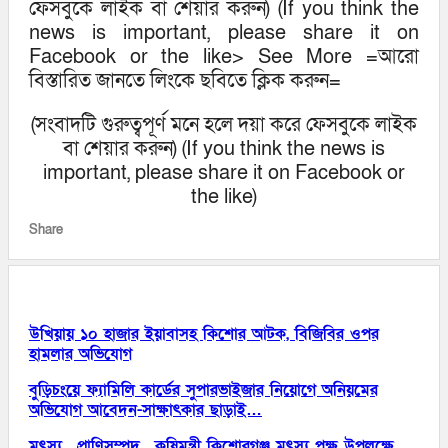
ফেসবুকে লাইক বা শেয়ার করুন) (If you think the
news is important, please share it on
Facebook or the like> See More =আরো
বিস্তারিত জানতে লিংকে ছবিতে ক্লিক করুন=
(সংবাদটি গুরুত্বপূর্ণ মনে হলে দয়া করে ফেসবুকে লাইক
বা শেয়ার করুন) (If you think the news is
important, please share it on Facebook or
the like)
Share
আরো পড়ুন
উখিয়ায় ১০ হাজার ইয়াবাসহ কিশোর আটক, বিজিবির ওপর
হামলার অভিযোগ
বুড়িচংয়ে ফ্যামিলি কার্ডের সুপারভাইজার নিয়োগে অনিয়মের
অভিযোগ আবেদন-সাক্ষাৎকার ছাড়াই…
মৎস্য , প্রাণিসম্পদ , কৃষিমন্ত্রী কিশোরগঞ্জ মৎস্য পক্ষ উপলক্ষে