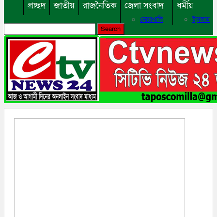
প্রচ্ছদ
জাতীয়
রাজনৈতিক
জেলা সংবাদ
ধর্মীয়
নোয়াখালি
ইসলাম
কুমিল্লা
হিন্দু
ঢাকা
বৌদ্ধ
নারায়নগঞ্জ
খ্রিষ্টান
ব্রাহ্মণবাড়িয়া
খেলাধুলা
চট্টগ্রাম
ফেনী
বিনোদন
লক্ষ্মীপুর
কক্সবাজার
অপরাধ
সিরাজগঞ্জ
কুড়িগ্রাম
বান্দরবান
জয়পুরহাট
ঝালকাঠি
ঝিনাইদহ
ঠাকুরগাঁও
দিনাজপুর
নওগাঁ
পটুয়াখালী
মৌলভীবাজার
তথ্য ও প্রযুক্তি
বানিজ্য
বিচিত্র সংবাদ
লাইফস্টাইল