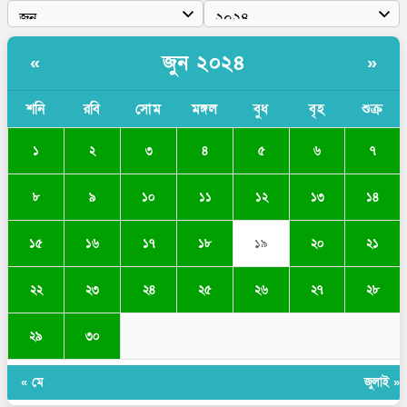
জুন ২০২৪
«
»
শনি
রবি
সোম
মঙ্গল
বুধ
বৃহ
শুক্র
১
২
৩
৪
৫
৬
৭
৮
৯
১০
১১
১২
১৩
১৪
১৫
১৬
১৭
১৮
১৯
২০
২১
২২
২৩
২৪
২৫
২৬
২৭
২৮
২৯
৩০
« মে
জুলাই »