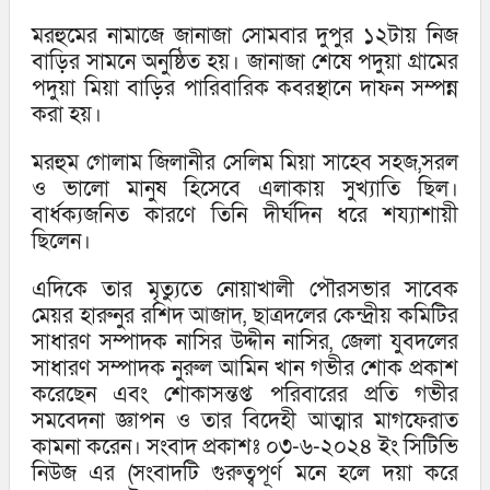
মরহুমের নামাজে জানাজা সোমবার দুপুর ১২টায় নিজ
বাড়ির সামনে অনুষ্ঠিত হয়। জানাজা শেষে পদুয়া গ্রামের
পদুয়া মিয়া বাড়ির পারিবারিক কবরস্থানে দাফন সম্পন্ন
করা হয়।
মরহুম গোলাম জিলানীর সেলিম মিয়া সাহেব সহজ,সরল
ও ভালো মানুষ হিসেবে এলাকায় সুখ্যাতি ছিল।
বার্ধক্যজনিত কারণে তিনি দীর্ঘদিন ধরে শয্যাশায়ী
ছিলেন।
এদিকে তার মৃত্যুতে নোয়াখালী পৌরসভার সাবেক
মেয়র হারুনুর রশিদ আজাদ, ছাত্রদলের কেন্দ্রীয় কমিটির
সাধারণ সম্পাদক নাসির উদ্দীন নাসির, জেলা যুবদলের
সাধারণ সম্পাদক নুরুল আমিন খান গভীর শোক প্রকাশ
করেছেন এবং শোকাসন্তপ্ত পরিবারের প্রতি গভীর
সমবেদনা জ্ঞাপন ও তার বিদেহী আত্মার মাগফেরাত
কামনা করেন। সংবাদ প্রকাশঃ ০৩-৬-২০২৪ ইং সিটিভি
নিউজ এর (সংবাদটি গুরুত্বপূর্ণ মনে হলে দয়া করে