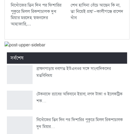
নিখোঁজের তিন দিন পর ফিশারির
শেখ হাসিনা বেঁচে আছেন কি না,
পুকুরে মিলল রিকশাচালক দুধ
তা নিয়েই প্রশ্ন’—কালীগঞ্জে রাশেদ
মিয়ার মরদেহ স্বজনদের
খাঁন
আহাজারি,…
সর্বশেষ
ব্রাহ্মণপাড়ায় নবাগত ইউএনওর সঙ্গে সাংবাদিকদের
মতবিনিময়
টেকনাফে র‌্যাবের অভিযানে ইয়াবা, নগদ টাকা ও ইলেকট্রিক
শক…
নিখোঁজের তিন দিন পর ফিশারির পুকুরে মিলল রিকশাচালক
দুধ মিয়ার…