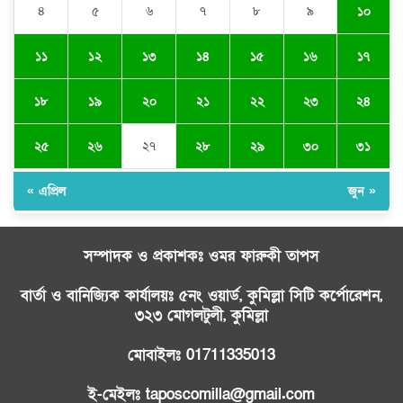
৪
৫
৬
৭
৮
৯
১০
১১
১২
১৩
১৪
১৫
১৬
১৭
১৮
১৯
২০
২১
২২
২৩
২৪
২৫
২৬
২৭
২৮
২৯
৩০
৩১
« এপ্রিল
জুন »
সম্পাদক ও প্রকাশকঃ ওমর ফারুকী তাপস
বার্তা ও বানিজ্যিক কার্যালয়ঃ ৫নং ওয়ার্ড, কুমিল্লা সিটি কর্পোরেশন,
৩২৩ মোগলটুলী, কুমিল্লা
মোবাইলঃ 01711335013
ই-মেইলঃ taposcomilla@gmail.com