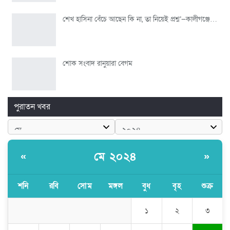
শেখ হাসিনা বেঁচে আছেন কি না, তা নিয়েই প্রশ্ন’—কালীগঞ্জে…
শোক সংবাদ রানুয়ারা বেগম
পুরাতন খবর
মে ২০২৪
«
»
শনি
রবি
সোম
মঙ্গল
বুধ
বৃহ
শুক্র
১
২
৩