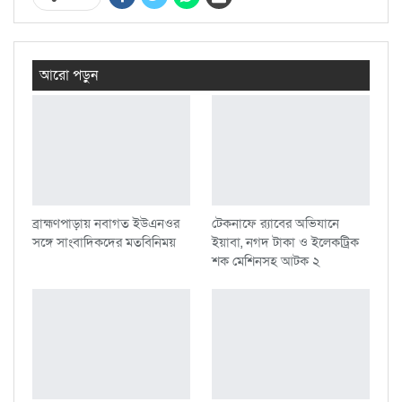
আরো পড়ুন
ব্রাহ্মণপাড়ায় নবাগত ইউএনওর
টেকনাফে র‌্যাবের অভিযানে
সঙ্গে সাংবাদিকদের মতবিনিময়
ইয়াবা, নগদ টাকা ও ইলেকট্রিক
শক মেশিনসহ আটক ২