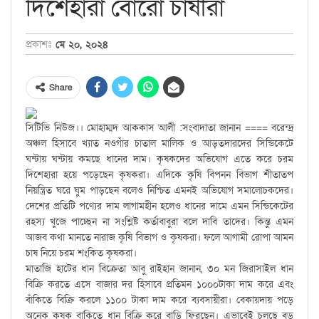
দিশেহারা বোরো চাষীরা
প্রকাশঃ
মে ২০, ২০২৪
Share
সিটিভি নিউজ।। মোহাম্মদ আককাস আলী :সংবাদাতা জানান ==== বরেন্দ্র
অঞ্চল হিসাবে খ্যাত নওগাঁর চাতাল মালিক ও আড়তদারদের সিন্ডিকেটে
ঘন্টায় ঘন্টায় কমছে ধানের দাম। কৃষকদের অভিযোগ এতে করে চরম
দিশেহারা হয়ে পড়েছেন কৃষকরা। এদিকে কৃষি বিপনন বিভাগ শীতাতপ
নিয়ন্ত্রিত ঘরে ঘুম পাড়ছেন বলেও নিশ্চিত এমনই অভিযোগ সমালোচকদের।
দেশের প্রতিটি পণ্যের দাম লাগামহীন হলেও ধানের দামে এমন সিন্ডিকেটের
রহস্য খুজে পাচ্ছেন না সংশ্লিষ্ট কর্তাবাবুরা বলে দাবি তাদের। কিন্তু এমন
আজব কথা মানতে নারাজ কৃষি বিভাগ ও কৃষকরা। ফলে আগামী রোপা আমন
চাষ নিয়ে চরম শংকিত কৃষকরা।
মাতাজি হাটের ধান বিক্রেতা আবু রাইহান জানান, ৩০ মন জিরাসাইল ধান
বিক্রি করতে এসে বাজার দর হিসাবে প্রতিমন ১০০০টাকা দাম করে এবং
বাঁকিতে বিক্রি করলে ১১০০ টাকা দাম করে ব্যবসায়ীরা। বেকায়দায় পড়ে
অনেক কৃষক বাকিতে ধান বিক্রি করে বাড়ি ফিরছেন। এভাবেই চলছে বড়