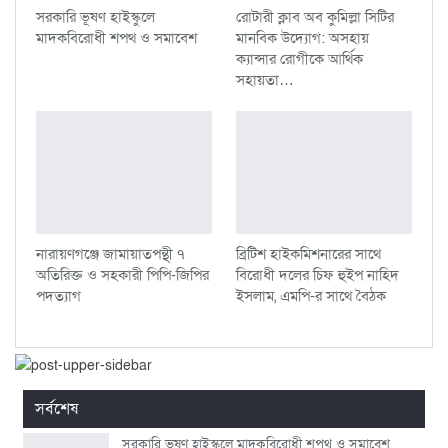
সরকারি ভূষণ হাইস্কুলে
রোটারী ক্লাব অব কুমিল্লা সিটির
মাদকবিরোধী শপথ ও সমাবেশ
মানবিক উদ্যোগ: অসহায়
ক্যান্সার রোগীকে আর্থিক
সহায়তা…
নারায়ণগঞ্জে জামায়াতপন্থী ৭
ব্রিটিশ হাইকমিশনারের সাথে
অতিরিক্ত ও সহকারী পিপি-জিপির
বিরোধী দলের চিফ হুইপ নাহিদ
পদত্যাগ
ইসলাম, এমপি-র সাথে বৈঠক
সর্বশেষ
সরকারি ভূষণ হাইস্কুলে মাদকবিরোধী শপথ ও সমাবেশ