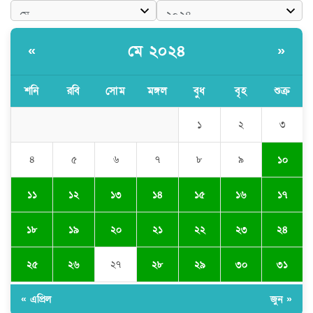
মে ২০২৪
«
»
শনি
রবি
সোম
মঙ্গল
বুধ
বৃহ
শুক্র
১
২
৩
৪
৫
৬
৭
৮
৯
১০
১১
১২
১৩
১৪
১৫
১৬
১৭
১৮
১৯
২০
২১
২২
২৩
২৪
২৫
২৬
২৭
২৮
২৯
৩০
৩১
« এপ্রিল
জুন »