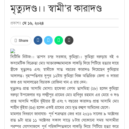
মৃত্যুদণ্ড।। স্বামী’র কারাদণ্ড
প্রকাশঃ
মে ১৬, ২০২৪
Share
সিটিভি নিউজ।। তাপস চন্দ্র সরকার, কুমিল্লা।। কুমিল্লা বরুড়ায় বই ও
কসমেটিক বিক্রেতা মোঃ আক্তারুজ্জামানকে লাকড়ি দিয়ে পিটিয়ে হত্যার দায়ে
স্ত্রীকে মৃত্যুদণ্ড এবং স্বামীকে সাত বছরের কারাদণ্ড দিয়েছেন কুমিল্লার
আদালত। বৃহস্পতিবার দুপুর ১২টায় কুমিল্লা বিজ্ঞ অতিরিক্ত জেলা ও দায়রা
জজ ৩য় আদালতের বিচারক রোজিনা খান এ রায় দেন।
মৃত্যুদণ্ড প্রাপ্ত আসামি মোসাঃ হাফেজা বেগম তাসমিহা (২৮) হলেন কুমিল্লা
বরুড়া উপজেলার বড় লক্ষ্মীপুর গ্রামের মোঃ হাবিবুর রহমান এর মেয়ে ও দণ্ড
প্রাপ্ত আসামি শাহীন ভূঁইয়ার স্ত্রী এবং ৭ বছরের কারাদণ্ড প্রাপ্ত আসামি মোঃ
শাহীন ভূঁইয়া (৩৫) হলেন একই গ্রামের মোঃ মৃত রুহুল আমিনের ছেলে।
মামলার বিবরণে জানাযায়- পূর্ব শত্রুতার জের ধরে ২০১৬ সালের ৯ অক্টোবর
রাত ৯টা হতে ১১ অক্টোবর সকাল সাড়ে ৮টায় যেকোনো সময় আসামীরা
পরষ্পর যোগসাজশে পূর্ব পরিকল্পিতভাবে লাকড়ি দিয়ে পিটিয়ে হত্যা করে