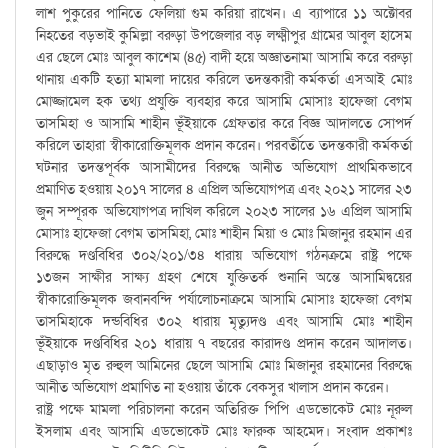
লাশ পুকুরের পানিতে ফেলিয়া গুম করিয়া রাখেন। এ ব্যাপারে ১১ অক্টোবর
নিহতের বড়ভাই কুমিল্লা বরুড়া উপজেলার বড় লক্ষ্মীপুর গ্রামের আবুল হাসেম
এর ছেলে মোঃ আবুল কাশেম (৪৫) বাদী হয়ে অজ্ঞাতনামা আসামি করে বরুড়া
থানায় একটি হত্যা মামলা দায়ের করিলে তদন্তকারী কর্মকর্তা এসআই মোঃ
মোজ্জামেল হক তথ্য প্রযুক্তি ব্যবহার করে আসামি মোসাঃ হাফেজা বেগম
তাসমিহা ও আসামি শাহীন ভূঁইয়াকে গ্রেফতার করে বিজ্ঞ আদালতে সোপর্দ
করিলে তাহারা স্বীকারোক্তিমূলক প্রদান করেন। পরবর্তীতে তদন্তকারী কর্মকর্তা
ঘটনার তদন্তপূর্বক আসামীদের বিরুদ্ধে আনীত অভিযোগ প্রাথমিকভাবে
প্রমাণিত হওয়ায় ২০১৭ সালের ৪ এপ্রিল অভিযোগপত্র এবং ২০২১ সালের ২৩
জুন সম্পূরক অভিযোগপত্র দাখিল করিলে ২০২৩ সালের ১৬ এপ্রিল আসামি
মোসাঃ হাফেজা বেগম তাসমিহা, মোঃ শাহীন মিয়া ও মোঃ মিজানুর রহমান এর
বিরুদ্ধে দণ্ডবিধির ৩০২/২০১/৩৪ ধারায় অভিযোগ গঠনক্রমে রাষ্ট্র পক্ষে
১৩জন সাক্ষীর সাক্ষ্য গ্রহণ শেষে যুক্তিতর্ক শুনানি অন্তে আসামিদ্বয়ের
স্বীকারোক্তিমূলক জবানবন্দি পর্যালোচনাক্রমে আসামি মোসাঃ হাফেজা বেগম
তাসমিহাকে দন্ডবিধির ৩০২ ধারায় মৃত্যুদণ্ড এবং আসামি মোঃ শাহীন
ভূঁইয়াকে দণ্ডবিধির ২০১ ধারায় ৭ বছরের কারাদণ্ড প্রদান করেন আদালত।
এছাড়াও মৃত রুহুল আমিনের ছেলে আসামি মোঃ মিজানুর রহমানের বিরুদ্ধে
আনীত অভিযোগ প্রমাণিত না হওয়ায় তাঁকে বেকসুর খালাস প্রদান করেন।
রাষ্ট্র পক্ষে মামলা পরিচালনা করেন অতিরিক্ত পিপি এডভোকেট মোঃ নূরুল
ইসলাম এবং আসামি এডভোকেট মোঃ ফারুক আহমেদ। সংবাদ প্রকাশঃ