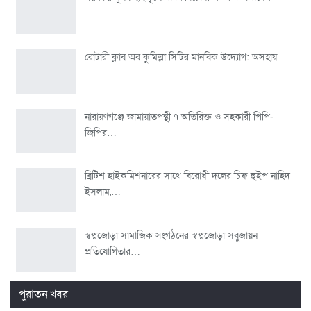
রোটারী ক্লাব অব কুমিল্লা সিটির মানবিক উদ্যোগ: অসহায়…
নারায়ণগঞ্জে জামায়াতপন্থী ৭ অতিরিক্ত ও সহকারী পিপি-
জিপির…
ব্রিটিশ হাইকমিশনারের সাথে বিরোধী দলের চিফ হুইপ নাহিদ
ইসলাম,…
স্বপ্নজোড়া সামাজিক সংগঠনের স্বপ্নজোড়া সবুজায়ন
প্রতিযোগিতার…
পুরাতন খবর