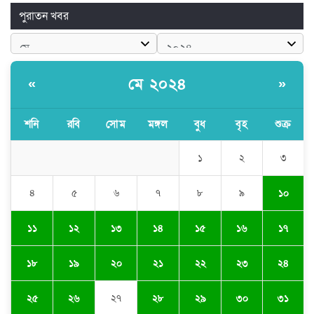
পুরাতন খবর
মে ২০২৪
«
»
শনি
রবি
সোম
মঙ্গল
বুধ
বৃহ
শুক্র
১
২
৩
৪
৫
৬
৭
৮
৯
১০
১১
১২
১৩
১৪
১৫
১৬
১৭
১৮
১৯
২০
২১
২২
২৩
২৪
২৫
২৬
২৭
২৮
২৯
৩০
৩১