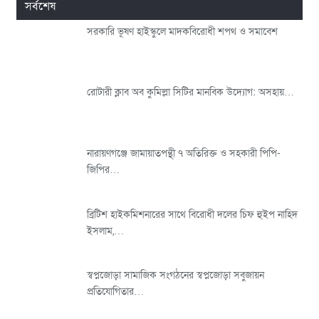
সর্বশেষ
সরকারি ভূষণ হাইস্কুলে মাদকবিরোধী শপথ ও সমাবেশ
রোটারী ক্লাব অব কুমিল্লা সিটির মানবিক উদ্যোগ: অসহায়…
নারায়ণগঞ্জে জামায়াতপন্থী ৭ অতিরিক্ত ও সহকারী পিপি-
জিপির…
ব্রিটিশ হাইকমিশনারের সাথে বিরোধী দলের চিফ হুইপ নাহিদ
ইসলাম,…
স্বপ্নজোড়া সামাজিক সংগঠনের স্বপ্নজোড়া সবুজায়ন
প্রতিযোগিতার…