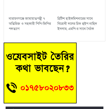
নারায়ণগঞ্জে জামায়াতপন্থী ৭
ব্রিটিশ হাইকমিশনারের সাথে
অতিরিক্ত ও সহকারী পিপি-জিপির
বিরোধী দলের চিফ হুইপ নাহিদ
পদত্যাগ
ইসলাম, এমপি-র সাথে বৈঠক