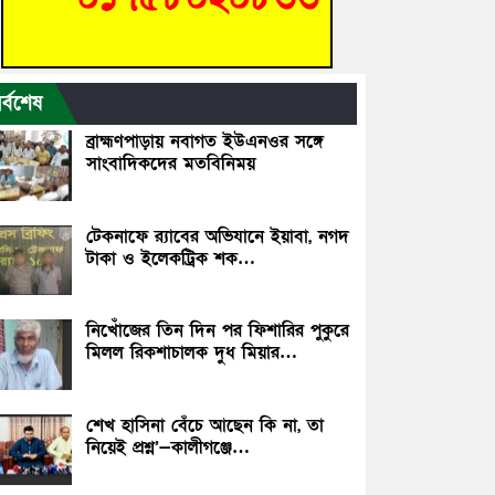
র্বশেষ
ব্রাহ্মণপাড়ায় নবাগত ইউএনওর সঙ্গে
সাংবাদিকদের মতবিনিময়
টেকনাফে র‌্যাবের অভিযানে ইয়াবা, নগদ
টাকা ও ইলেকট্রিক শক…
নিখোঁজের তিন দিন পর ফিশারির পুকুরে
মিলল রিকশাচালক দুধ মিয়ার…
শেখ হাসিনা বেঁচে আছেন কি না, তা
নিয়েই প্রশ্ন’—কালীগঞ্জে…