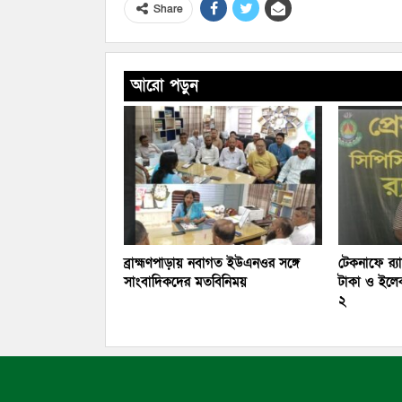
Share
আরো পড়ুন
ব্রাহ্মণপাড়ায় নবাগত ইউএনওর সঙ্গে
টেকনাফে র‌্
সাংবাদিকদের মতবিনিময়
টাকা ও ইলে
২