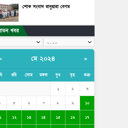
শোক সংবাদ রানুয়ারা বেগম
রাতন খবর
মে ২০২৪
«
»
নি
রবি
সোম
মঙ্গল
বুধ
বৃহ
শুক্র
১
২
৩
১০
৪
৫
৬
৭
৮
৯
১
১২
১৩
১৪
১৫
১৬
১৭