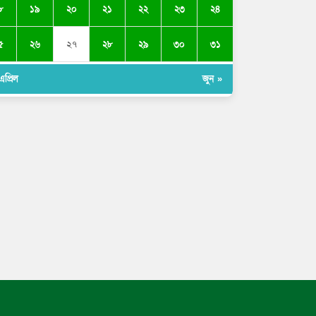
৮
১৯
২০
২১
২২
২৩
২৪
৫
২৬
২৮
২৯
৩০
৩১
২৭
এপ্রিল
জুন »