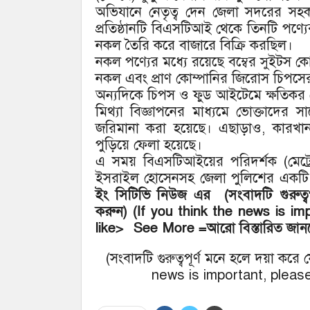
অভিযানে নেতৃত্ব দেন জেলা সদরের সহ
প্রতিষ্ঠানটি বিএসটিআই থেকে তিনটি পণ্যের 
নকল তৈরি করে বাজারে বিক্রি করছিল।
নকল পণ্যের মধ্যে রয়েছে বম্বের সুইটস
নকল এবং প্রাণ কোম্পানির জিরোস চিপস
অন্যদিকে চিপস ও ফুড আইটেমে ক্ষতিকর ক
মিথ্যা বিজ্ঞাপনের মাধ্যমে ভোক্তাদের স
জরিমানা করা হয়েছে। এছাড়াও, কারখা
পুড়িয়ে ফেলা হয়েছে।
এ সময় বিএসটিআইয়ের পরিদর্শক (মেট্রো
ইসরাইল হোসেনসহ জেলা পুলিশের একটি 
ইং
সিটিভি
নিউজ
এর
(
সংবাদটি
গুরুত্ব
করুন
) (If you think the news is i
like> See More
=
আরো
বিস্তারিত
জান
(সংবাদটি গুরুত্বপূর্ণ মনে হলে দয়া কর
news is important, please