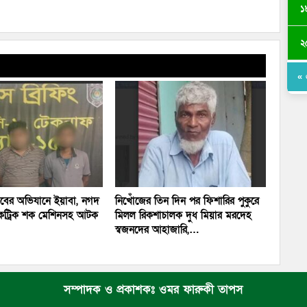
১
২
« 
যাবের অভিযানে ইয়াবা, নগদ
নিখোঁজের তিন দিন পর ফিশারির পুকুরে
কট্রিক শক মেশিনসহ আটক
মিলল রিকশাচালক দুধ মিয়ার মরদেহ
স্বজনদের আহাজারি,…
সম্পাদক ও প্রকাশকঃ ওমর ফারুকী তাপস