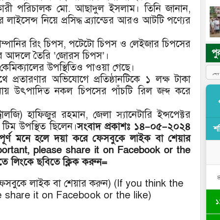
কারী পরিচালক মো. আছাদুল ইসলাম। তিনি জানান,
লাইসেন্স নিয়ে প্রসিদ্ধ ব্র্যান্ডের আরও আটটি পণ্যের
 কোম্পানির রিং চিপস, পটেটো চিপস ও লেইজার চিপসের
পু
ের আদলে তৈরি ‘জোরস চিপস’।
েমিক্যালের উপস্থিতিও পাওয়া গেছে।
াথে প্রতারণার অভিযোগে প্রতিষ্ঠানটিকে ১ লক্ষ টাকা
নায় উৎপাদিত নকল চিপসের পাঁচটি রিল জব্দ করে
লজি) হাফিজুর রহমান, জেলা স্যানেটারি ইন্সপেক্টর
টিম উপস্থিত ছিলেন।
সংবাদ
প্রকাশঃ
১৪
–
০৫
–
২০২৪
শ
পূর্ণ
মনে
হলে
দয়া
করে
ফেসবুকে
লাইক
বা
শেয়ার
mportant, please share it on Facebook or the
তে লিংকে
ছবিতে
ক্লিক
করুন
=
ে ফেসবুকে লাইক বা শেয়ার করুন) (If you think the
 share it on Facebook or the like)
১