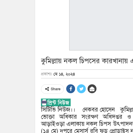
কুমিল্লায় নকল চিপসের কারখানায়
মে ১৪, ২০২৪
প্রকাশঃ
Share
সিটিভি নিউজ।। নেকবর হোসেন কুমিল্ল
ভোক্তা অধিকার সংরক্ষণ অধিদপ্তর 
আড়াইওড়া এলাকায় নকল চিপস উৎপাদনকা
(১৪ মে) দুপুরে মেসার্স রবি ফুড প্রোডাক্ট