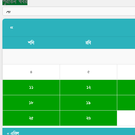
পুরাতন খবর
«
শনি
রবি
৪
৫
১১
১২
১৮
১৯
২৫
২৬
« এপ্রিল