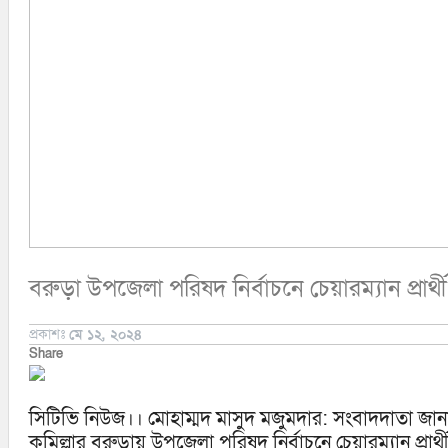
কক্সবাজার
সিরাজগঞ্জ
কুড়িগ্রাম
বান্দরবান
জয়পুরহাট
ঝালকাঠি
ঝিনাইদহ
ঠাকুরগাঁও
দিনাজপুর
নওগাঁ
পটুয়াখালী
মৌলভীবাজার
বরুড়া উপজেলা পরিষদ নির্বাচনে চেয়ারম্যান প্রা
প্রকাশঃ
মে ১২, ২০২৪
Share
সিটিভি নিউজ।। মোহাম্মদ মাসুদ মজুমদার: সংবাদদাতা জা
কুমিল্লার বরুড়ায় উপজেলা পরিষদ নির্বাচনে চেয়ারম্যান প্র