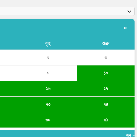
»
বৃহ
শুক্র
২
৩
৯
১০
১৬
১৭
২৩
২৪
৩০
৩১
জুন »