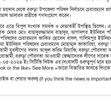
়দান থেকে বরুড়া উপজেলা পরিষদ নির্বাচনে চেয়ারম্যান প্রার্থী বীর
 কামাল আনারস প্রতীকে গণসংযোগ করেন।
 এতে বিপুল সংখ্যক সমর্থক ও নেতাকর্মী উপস্থিত ছিলেন। এসময
 মেয়র মোঃ বাহাদুরজ্জামান বাহাদুর, আগানগর ইউনিয়ন পরি
 পরিষদের চেয়ারম্যান জাকির হোসেন বাদল, গালিমপুর ইউনিয়
ড্ডা ইউনিয়ন পরিষদের চেয়ারম্যান মোহাম্মদ জাকারিয়া, বর
আওয়ামী যুবলীগের সদস্য আব্দুল করিম মিয়াজি, বরুড়া পৌরসভ
োস্তামী, বরুড়া পৌরসভা আওয়ামী স্বেচ্ছাসেবক লীগের সাবে
২-০৫-২০২৪ ইং সিটিভি নিউজ এর (সংবাদটি গুরুত্বপূর্ণ মনে হ
ok or the like> See More =আরো বিস্তারিত জানতে লিংকে 
কে লাইক বা শেয়ার করুন) (If you think the news is importa