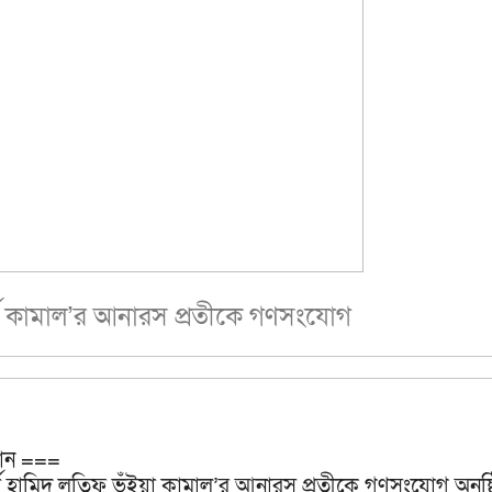
র্থী কামাল’র আনারস প্রতীকে গণসংযোগ
নান ===
ার্থী হামিদ লতিফ ভূঁইয়া কামাল’র আনারস প্রতীকে গণসংযোগ অনুষ্