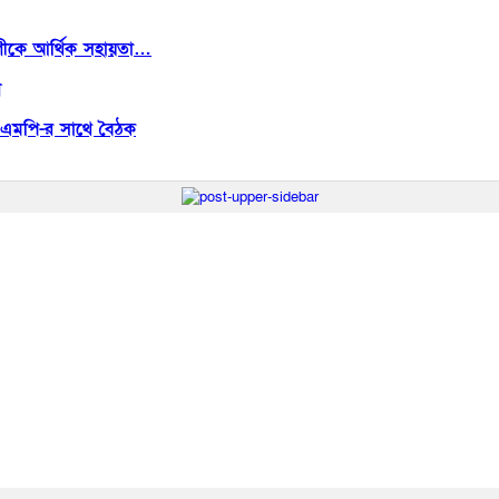
োগীকে আর্থিক সহায়তা…
গ
, এমপি-র সাথে বৈঠক