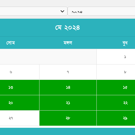
মে ২০২৪
সোম
মঙ্গল
বুধ
১
৬
৭
৮
১৩
১৪
১৫
২০
২১
২২
২৭
২৮
২৯