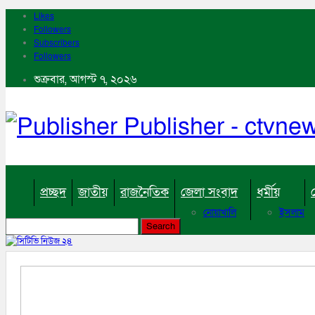
Likes
Followers
Subscribers
Followers
শুক্রবার, আগস্ট ৭, ২০২৬
Publisher - ctvn
প্রচ্ছদ
জাতীয়
রাজনৈতিক
জেলা সংবাদ
ধর্মীয়
নোয়াখালি
ইসলাম
কুমিল্লা
হিন্দু
ঢাকা
বৌদ্ধ
নারায়নগঞ্জ
খ্রিষ্টান
ব্রাহ্মণবাড়িয়া
চট্টগ্রাম
ফেনী
লক্ষ্মীপুর