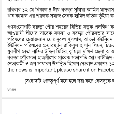
রবিবার ১২ মে বিকাল ৪ টায় বরুড়া সুন্নিয়া কামিল মাদরাসা ময
খান কামাল এর শ্যালক সমাজ সেবক হামিদ লতিফ ভূঁইয়া
গণসংযোগটি বরুড়া পৌর শহরের বিভিন্ন সড়ক প্রদক্ষিণ করে
আওয়ামী লীগের সাবেক সদস্য ও বরুড়া পৌরসভার সাবেক
পরিষদের চেয়ারম্যান মোঃ নুরুল ইসলাম, আড্ডা ইউনিয়ন
ইউনিয়ন পরিষদের চেয়ারম্যান রাকিবুল হাসান লিমন, চিত
যুবলীগ নেতা নাসির উদ্দিন মিহির, কুমিল্লা দক্ষিণ জেলা 
বরুড়া পৌরসভা ছাত্রলীগের সাবেক সভাপতি মোঃ বাইজিদ ব
নেতাকর্মী ও জন সাধারন উপস্থিত ছিলেন।সংবাদ প্রকাশঃ ১
the news is important, please share it on Facebo
(সংবাদটি গুরুত্বপূর্ণ মনে হলে দয়া করে ফেসবু
Share
আরো পড়ুন