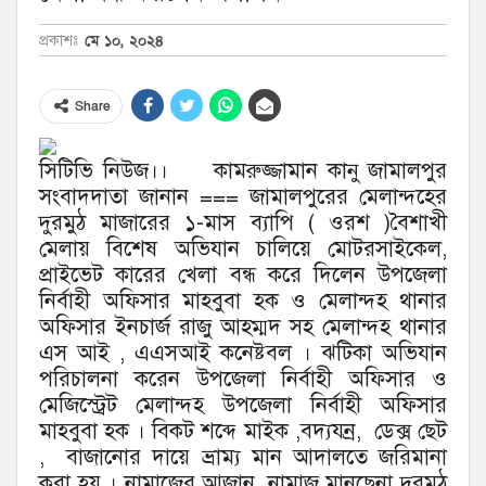
মে ১০, ২০২৪
প্রকাশঃ
Share
সিটিভি নিউজ।। কামরুজ্জামান কানু জামালপুর
সংবাদদাতা জানান === জামালপুরের মেলান্দহের
দুরমুঠ মাজারের ১-মাস ব্যাপি ( ওরশ )বৈশাখী
মেলায় বিশেষ অভিযান চালিয়ে মোটরসাইকেল,
প্রাইভেট কারের খেলা বন্ধ করে দিলেন উপজেলা
নির্বাহী অফিসার মাহবুবা হক ও মেলান্দহ থানার
অফিসার ইনচার্জ রাজু আহম্মদ সহ মেলান্দহ থানার
এস আই , এএসআই কনেষ্টবল । ঝটিকা অভিযান
পরিচালনা করেন উপজেলা নির্বাহী অফিসার ও
মেজিস্ট্রেট মেলান্দহ উপজেলা নির্বাহী অফিসার
মাহবুবা হক । বিকট শব্দে মাইক ,বদ্যযন্র, ডেক্স ছেট
, বাজানোর দায়ে ভ্রাম্য মান আদালতে জরিমানা
করা হয় । নামাজের আজান, নামাজ মানছেনা দুরমুঠ