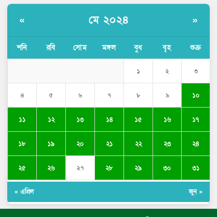
মে ২০২৪
«
»
শনি
রবি
সোম
মঙ্গল
বুধ
বৃহ
শুক্র
১
২
৩
১০
৪
৫
৬
৭
৮
৯
১১
১২
১৩
১৪
১৫
১৬
১৭
১৮
১৯
২০
২১
২২
২৩
২৪
২৫
২৬
২৮
২৯
৩০
৩১
২৭
« এপ্রিল
জুন »