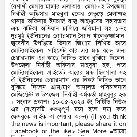
বৈশাখী মেলায় মাজার এলাকায়। মেলান্দহ উপজেলা
নির্বাহী অফিসার মাহবুবা হকের নেতৃত্বে মেলান্দহ
থানার অফিসার ইনচার্জ রাজু আহম্মদের সহায়তায়
এক ঝটিকা অভিযান চালিয়ে জরিমানা সহ ১-নং
দুরমুঠ ইউনিয়নের চেয়ারম্যান সৈয়দ খালেকুজ্জামান
জুবেরীর উপস্থিতে তিনার জিম্মায় লিখিত ভাবে
মোটরসাইকেল, প্রাইভেট কার এর মন্চ বন্দে জন্য
চেয়ারম্যান এর কাছে লিখিত ভাবে বুঝিয়ে দিলেন
উপজেলা নির্বাহী অফিসার মাহবূবা হক, পরে
মোটরসাইকেল, প্রাইভেট কারের মন্চ ছিলগালা সহ
ঐ ইউনিয়নের চেয়ারম্যান এর নিকট লিখিত ভাবে
বুঝিয়ে দিলেন ভ্রাম্যমাণ আদালত পরিচালনার
মেজিস্ট্রেট ও উপজেলা নির্বাহী কর্মকর্তা মাহবুবুর হক
। সংবাদ প্রকাশঃ ১০-০৫-২০২৪ ইং সিটিভি নিউজ
এর (সংবাদটি গুরুত্বপূর্ণ মনে হলে দয়া করে
ফেসবুকে লাইক বা শেয়ার করুন) (If you think
the news is important, please share it on
Facebook or the like> See More =আরো