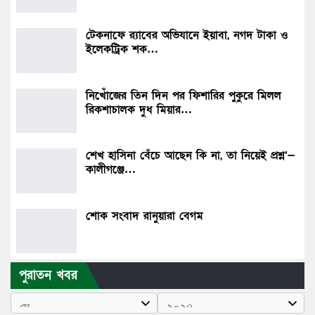
টেকনাফে র‌্যাবের অভিযানে ইয়াবা, নগদ টাকা ও
ইলেকট্রিক শক…
নিখোঁজের তিন দিন পর ফিশারির পুকুরে মিলল
রিকশাচালক দুধ মিয়ার…
শেখ হাসিনা বেঁচে আছেন কি না, তা নিয়েই প্রশ্ন’—
কালীগঞ্জে…
শোক সংবাদ রানুয়ারা বেগম
পুরাতন খবর