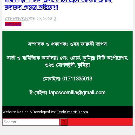
ব্রাহ্মণপাড়া শশীদল রেলস্টেশনে ট্রেনে ভারতীয় চোরাই
মালামাল পাচারে অভিযোগ!
নভে ২৫, ২০২৪
0
CTV NEWS 24
অন্যান্য সংবাদ
সম্পাদক ও প্রকাশকঃ ওমর ফারুকী তাপস
বার্তা ও বানিজ্যিক কার্যালয়ঃ ৫নং ওয়ার্ড, কুমিল্লা সিটি কর্পোরেশন,
৩২৩ মোগলটুলী, কুমিল্লা
মোবাইলঃ 01711335013
ই-মেইলঃ taposcomilla@gmail.com
Website Design & Developed By:
TechSmartBD.com