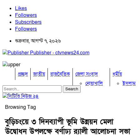
Likes
Followers
Subscribers
Followers
শুক্রবার, আগস্ট ৭, ২০২৬
Publisher - ctvnews24.com
প্রচ্ছদ
জাতীয়
রাজনৈতিক
জেলা সংবাদ
ধর্মীয়
নোয়াখালি
ইসলাম
কুমিল্লা
হিন্দু
ঢাকা
বৌদ্ধ
নারায়নগঞ্জ
খ্রিষ্টান
Browsing Tag
ব্রাহ্মণবাড়িয়া
খেলাধুলা
চট্টগ্রাম
বুড়িচংয়ে ৩ দিনব্যাপী ভূমি উন্নয়ন মেলা
ফেনী
বিনোদন
উদ্বোধন উপলক্ষে বর্ণাঢ্য র‍্যালী আলোচনা সভা
লক্ষ্মীপুর
অপরাধ
কক্সবাজার