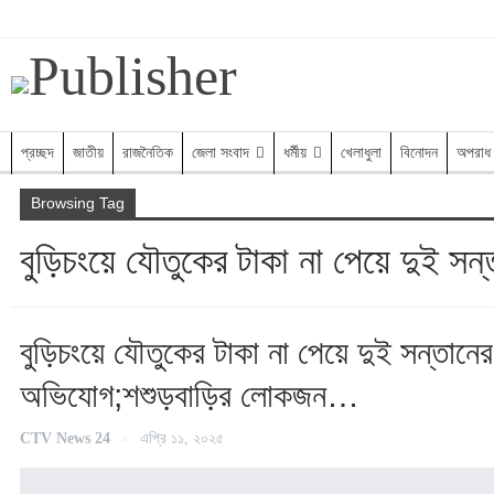
রবিবার, আগস্ট ৯, ২০২৬
প্রচ্ছদ
জাতীয়
রাজনৈতিক
জেলা সংবাদ
ধর্মীয়
খেলাধুলা
বিনোদন
অপরাধ
Browsing Tag
বুড়িচংয়ে যৌতুকের টাকা না পেয়ে দুই 
বুড়িচংয়ে যৌতুকের টাকা না পেয়ে দুই সন্তানে
অভিযোগ;শশুড়বাড়ির লোকজন…
CTV News 24
এপ্রি ১১, ২০২৫