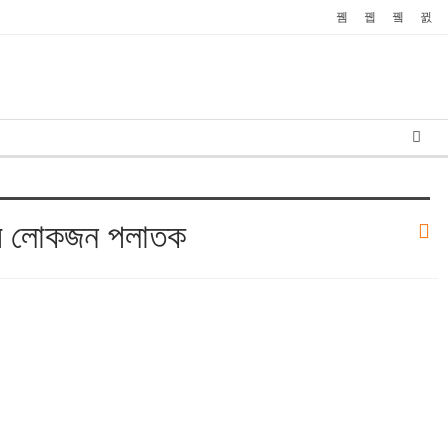
ড়ির লোকজন পলাতক