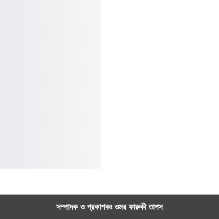
সম্পাদক ও প্রকাশকঃ ওমর ফারুকী তাপস