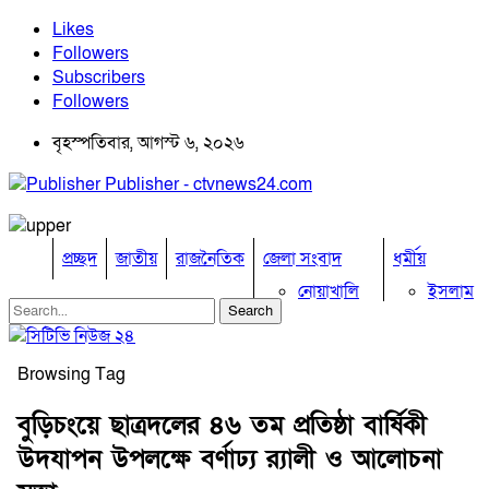
Likes
Followers
Subscribers
Followers
বৃহস্পতিবার, আগস্ট ৬, ২০২৬
Publisher - ctvnews24.com
প্রচ্ছদ
জাতীয়
রাজনৈতিক
জেলা সংবাদ
ধর্মীয়
নোয়াখালি
ইসলাম
কুমিল্লা
হিন্দু
ঢাকা
বৌদ্ধ
নারায়নগঞ্জ
খ্রিষ্টান
Browsing Tag
ব্রাহ্মণবাড়িয়া
খেলাধুলা
চট্টগ্রাম
বুড়িচংয়ে ছাত্রদলের ৪৬ তম প্রতিষ্ঠা বার্ষিকী
ফেনী
বিনোদন
উদযাপন উপলক্ষে বর্ণাঢ্য র‍্যালী ও আলোচনা
লক্ষ্মীপুর
অপরাধ
কক্সবাজার