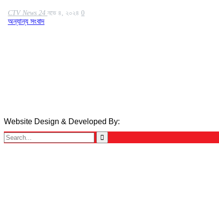
জয়পুরহাট
ঝালকাঠি
CTV News 24
নভে ৪, ২০২৪
0
ঝিনাইদহ
অন্যান্য সংবাদ
ঠাকুরগাঁও
দিনাজপুর
নওগাঁ
পটুয়াখালী
মৌলভীবাজার
Website Design & Developed By:
TechSmartBD.com