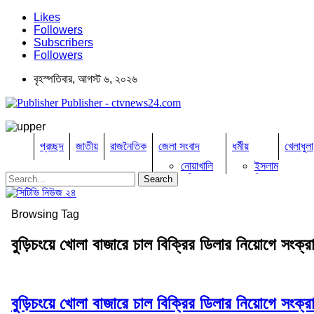
Likes
Followers
Subscribers
Followers
বৃহস্পতিবার, আগস্ট ৬, ২০২৬
Publisher - ctvnews24.com
প্রচ্ছদ
জাতীয়
রাজনৈতিক
জেলা সংবাদ
ধর্মীয়
খেলাধুলা
নোয়াখালি
ইসলাম
কুমিল্লা
হিন্দু
ঢাকা
বৌদ্ধ
নারায়নগঞ্জ
খ্রিষ্টান
Browsing Tag
ব্রাহ্মণবাড়িয়া
চট্টগ্রাম
বুড়িচংয়ে খোলা বাজারে চাল বিক্রির ডিলার নিয়োগে সংক
ফেনী
লক্ষ্মীপুর
কক্সবাজার
সিরাজগঞ্জ
কুড়িগ্রাম
বুড়িচংয়ে খোলা বাজারে চাল বিক্রির ডিলার নিয়োগে সংক
বান্দরবান