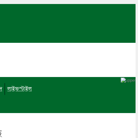
াদ
লাইফস্টাইল
ে