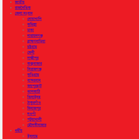
জাতীয়
রাজনৈতিক
জেলা সংবাদ
নোয়াখালি
কুমিল্লা
ঢাকা
নারায়নগঞ্জ
ব্রাহ্মণবাড়িয়া
চট্টগ্রাম
ফেনী
লক্ষ্মীপুর
কক্সবাজার
সিরাজগঞ্জ
কুড়িগ্রাম
বান্দরবান
জয়পুরহাট
ঝালকাঠি
ঝিনাইদহ
ঠাকুরগাঁও
দিনাজপুর
নওগাঁ
পটুয়াখালী
মৌলভীবাজার
ধর্মীয়
ইসলাম