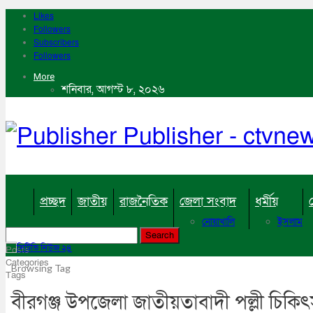
Likes
Followers
Subscribers
Followers
More
শনিবার, আগস্ট ৮, ২০২৬
Publisher - ctvn
প্রচ্ছদ
জাতীয়
রাজনৈতিক
জেলা সংবাদ
ধর্মীয়
নোয়াখালি
ইসলাম
কুমিল্লা
হিন্দু
ঢাকা
বৌদ্ধ
Posts
নারায়নগঞ্জ
খ্রিষ্টান
Categories
Browsing Tag
ব্রাহ্মণবাড়িয়া
Tags
চট্টগ্রাম
বীরগঞ্জ উপজেলা জাতীয়তাবাদী পল্লী চিকিৎ
ফেনী