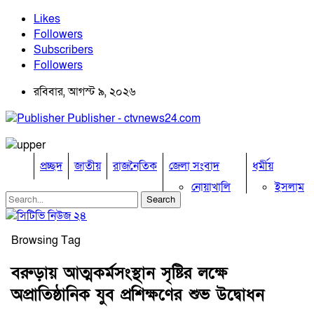
Likes
Followers
Subscribers
Followers
রবিবার, আগস্ট ৯, ২০২৬
Publisher - ctvnews24.com
প্রচ্ছদ
জাতীয়
রাজনৈতিক
জেলা সংবাদ
ধর্মীয়
নোয়াখালি
ইসলাম
কুমিল্লা
হিন্দু
ঢাকা
বৌদ্ধ
নারায়নগঞ্জ
খ্রিষ্টান
Browsing Tag
ব্রাহ্মণবাড়িয়া
খেলাধুলা
চট্টগ্রাম
বরুড়ায় আত্মকর্মসংস্থান সৃষ্টির লক্ষে
ফেনী
বিনোদন
অপ্রাতিষ্ঠানিক যুব প্রশিক্ষণের শুভ উদ্বোধন
লক্ষ্মীপুর
অপরাধ
কক্সবাজার