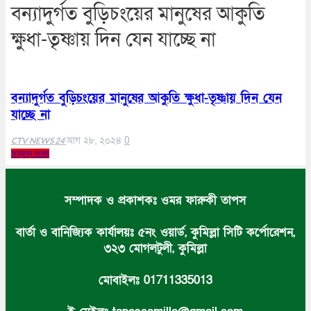
বন্যাদুর্গত বুড়িচংয়ের মানুষের আকুতি
ফেনী
বিনোদন
লক্ষ্মীপুর
ক্ষুধা-তৃষ্ণায় দিন যেন যাচ্ছে না
কক্সবাজার
অপরাধ
সিরাজগঞ্জ
কুড়িগ্রাম
বান্দরবান
জয়পুরহাট
বন্যাদুর্গত বুড়িচংয়ের মানুষের আকুতি ক্ষুধা-তৃষ্ণায় দিন যেন
ঝালকাঠি
যাচ্ছে না
ঝিনাইদহ
ঠাকুরগাঁও
আগ ২৮, ২০২৪
0
দিনাজপুর
CTV NEWS 24
নওগাঁ
অন্যান্য সংবাদ
পটুয়াখালী
মৌলভীবাজার
সম্পাদক ও প্রকাশকঃ ওমর ফারুকী তাপস
তথ্য ও প্রযুক্তি
বানিজ্য
বিচিত্র সংবাদ
লাইফস্টাইল
বার্তা ও বানিজ্যিক কার্যালয়ঃ ৫নং ওয়ার্ড, কুমিল্লা সিটি কর্পোরেশন,
৩২৩ মোগলটুলী, কুমিল্লা
মোবাইলঃ 01711335013