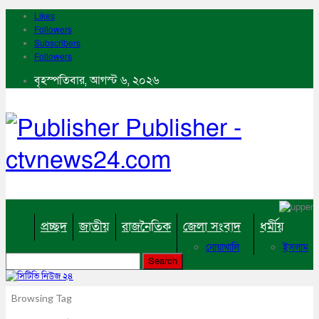
Likes
Followers
Subscribers
Followers
বৃহস্পতিবার, আগস্ট ৬, ২০২৬
Publisher -
ctvnews24.com
প্রচ্ছদ
জাতীয়
রাজনৈতিক
জেলা সংবাদ
ধর্মীয়
নোয়াখালি
ইসলাম
কুমিল্লা
হিন্দু
ঢাকা
বৌদ্ধ
নারায়নগঞ্জ
খ্রিষ্টান
Browsing Tag
ব্রাহ্মণবাড়িয়া
খেলাধুলা
চট্টগ্রাম