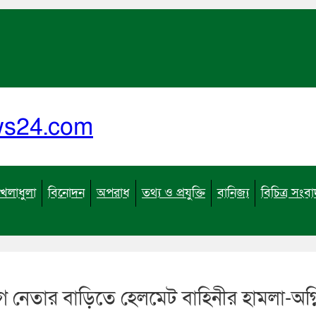
ews24.com
খেলাধুলা
বিনোদন
অপরাধ
তথ্য ও প্রযুক্তি
বানিজ্য
বিচিত্র সংব
গ নেতার বাড়িতে হেলমেট বাহিনীর হামলা-অগ্