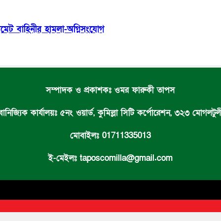
েট বাহিনীর হামলা-অগ্নিসংযোগ
সম্পাদক ও প্রকাশকঃ ওমর ফারুকী তাপস
 বানিজ্যিক কার্যালয়ঃ ৫নং ওয়ার্ড, কুমিল্লা সিটি কর্পোরেশন, ৩২৩ মোগলটুলী,
মোবাইলঃ 01711335013
ই-মেইলঃ taposcomilla@gmail.com