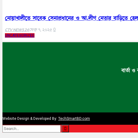
কক্সবাজার
সিরাজগঞ্জ
কুড়িগ্রাম
নোয়াখালীতে সাবেক সেনাপ্রধানের ও আ.লীগ নেতার বাড়িতে হেলম
বান্দরবান
জয়পুরহাট
ফেব্রু ৭, ২০২৫
0
CTV NEWS 24
ঝালকাঠি
UNCATEGORIZED
ঝিনাইদহ
ঠাকুরগাঁও
দিনাজপুর
নওগাঁ
পটুয়াখালী
মৌলভীবাজার
বার্তা ও
Website Design & Developed By:
TechSmartBD.com