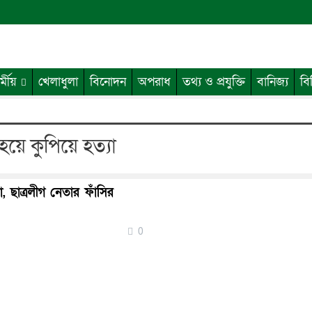
র্মীয়
খেলাধুলা
বিনোদন
অপরাধ
তথ্য ও প্রযুক্তি
বানিজ্য
বি
 হয়ে কুপিয়ে হত্যা
া, ছাত্রলীগ নেতার ফাঁসির
0