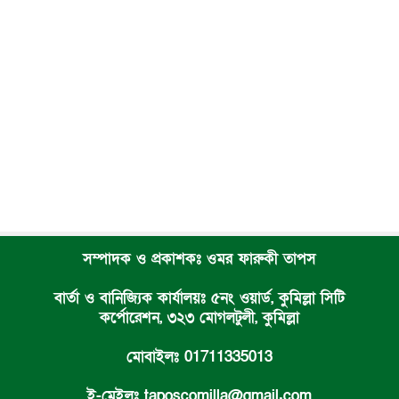
সম্পাদক ও প্রকাশকঃ ওমর ফারুকী তাপস
বার্তা ও বানিজ্যিক কার্যালয়ঃ ৫নং ওয়ার্ড, কুমিল্লা সিটি
কর্পোরেশন, ৩২৩ মোগলটুলী, কুমিল্লা
মোবাইলঃ 01711335013
ই-মেইলঃ taposcomilla@gmail.com