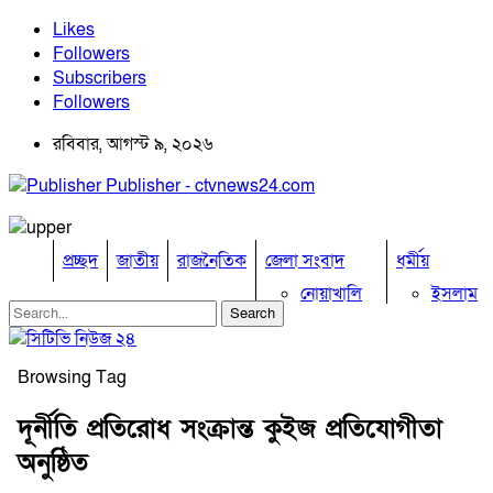
Likes
Followers
Subscribers
Followers
রবিবার, আগস্ট ৯, ২০২৬
Publisher - ctvnews24.com
প্রচ্ছদ
জাতীয়
রাজনৈতিক
জেলা সংবাদ
ধর্মীয়
নোয়াখালি
ইসলাম
কুমিল্লা
হিন্দু
ঢাকা
বৌদ্ধ
নারায়নগঞ্জ
খ্রিষ্টান
Browsing Tag
ব্রাহ্মণবাড়িয়া
খেলাধুলা
চট্টগ্রাম
দূর্নীতি প্রতিরোধ সংক্রান্ত কুইজ প্রতিযোগীতা
ফেনী
বিনোদন
অনুষ্ঠিত
লক্ষ্মীপুর
অপরাধ
কক্সবাজার