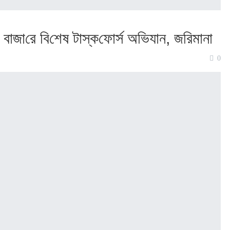
 বাজা‌রে বি‌শেষ টাস্ক‌ফোর্স অ‌ভিযান, জ‌রিমানা
0