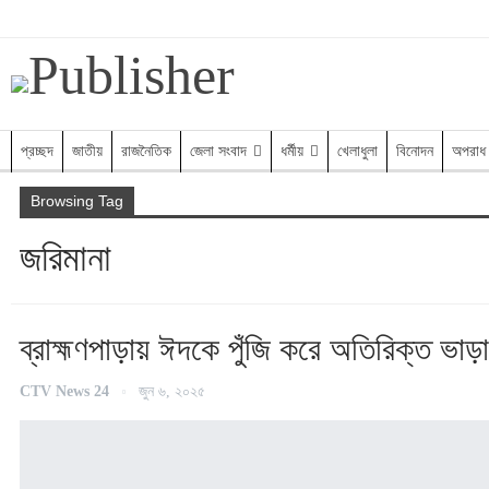
রবিবার, আগস্ট ৯, ২০২৬
প্রচ্ছদ
জাতীয়
রাজনৈতিক
জেলা সংবাদ
ধর্মীয়
খেলাধুলা
বিনোদন
অপরাধ
Browsing Tag
জরিমানা
ব্রাহ্মণপাড়ায় ঈদকে পুঁজি করে অতিরিক্ত ভাড়
CTV News 24
জুন ৬, ২০২৫