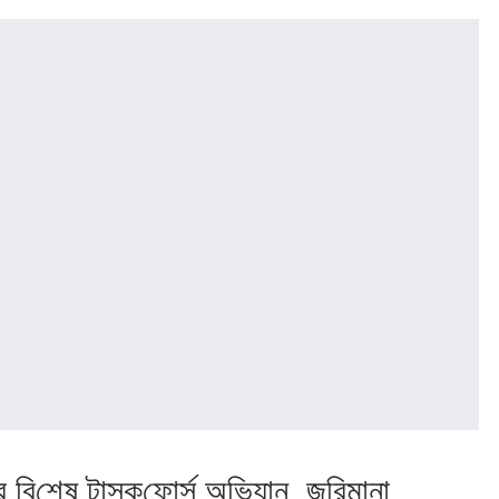
রে বি‌শেষ টাস্ক‌ফোর্স অ‌ভিযান, জ‌রিমানা