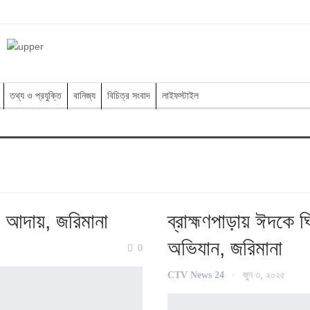
তথ্য ও প্রযুক্তি
বানিজ্য
বিচিত্র সংবাদ
লাইফস্টাইল
া আদায়, জরিমানা
ব্রাহ্মণপাড়ায় ঈদকে 
অভিযান, জরিমানা
0
CTV News 24
জুন ৩, ২০২৫