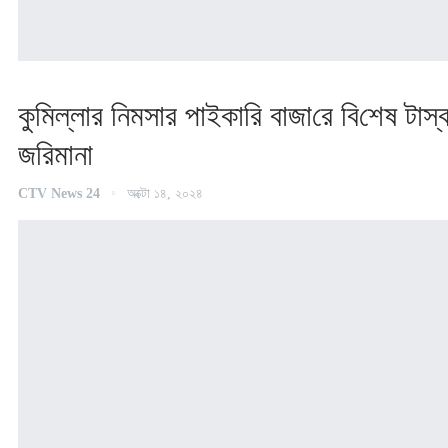
কু‌মিল্লার নিমসার পাইকা‌রি বাজা‌রে বি‌শেষ টাস্ক
জ‌রিমানা
CTV News 24
অক্টো ১৪, ২০২৪