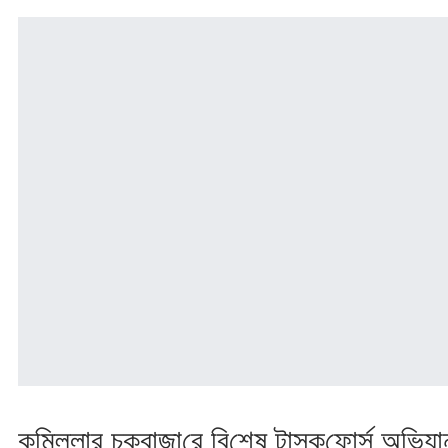
কু‌মিল্লার চকবাজা‌রে বি‌শেষ টাস্ক‌ফোর্স অ‌ভিযা