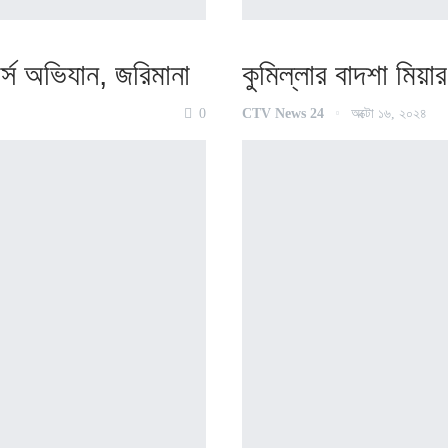
র্স অ‌ভিযান, জ‌রিমানা
কু‌মিল্লার বাদশা মিয়ার
0
CTV News 24
অক্টো ১৬, ২০২৪