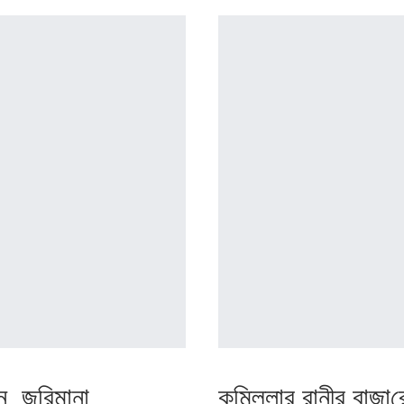
ন, জ‌রিমানা
কু‌মিল্লার রানীর বাজা‌