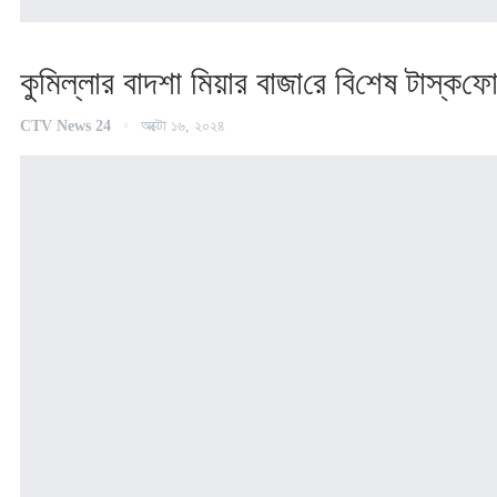
কু‌মিল্লার বাদশা মিয়ার বাজা‌রে বি‌শেষ টাস্ক‌ফো
CTV News 24
অক্টো ১৬, ২০২৪