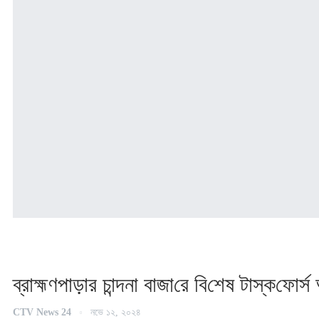
ব্রাহ্মণপাড়ার চান্দনা বাজা‌রে বি‌শেষ টাস্ক‌ফোর্
CTV News 24
নভে ১২, ২০২৪