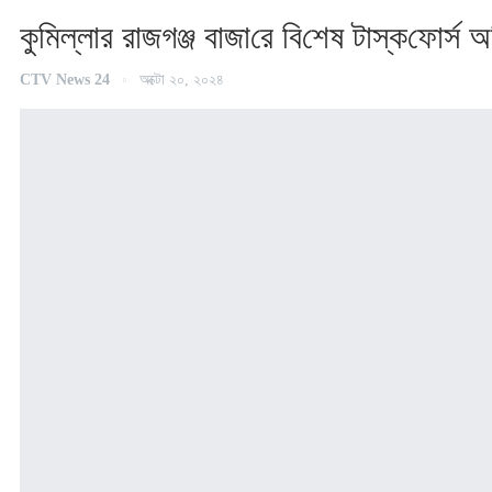
কু‌মিল্লার রাজগঞ্জ বাজা‌রে বি‌শেষ টাস্ক‌ফোর্স 
CTV News 24
অক্টো ২০, ২০২৪