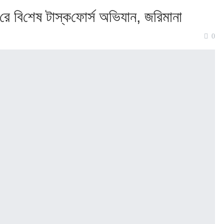
‌রে বি‌শেষ টাস্ক‌ফোর্স অ‌ভিযান, জ‌রিমানা
0