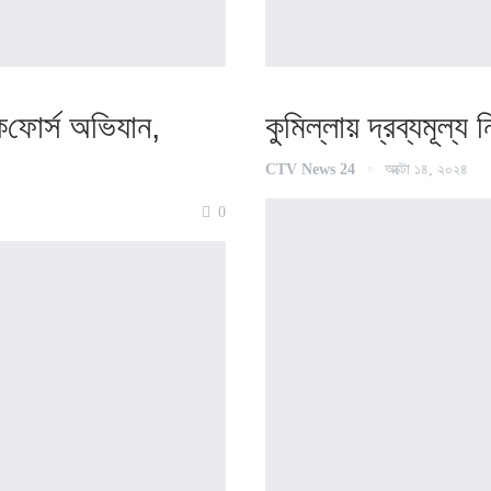
‌ফোর্স অ‌ভিযান,
কু‌মিল্লায় দ্রব্যমূল্য 
CTV News 24
অক্টো ১৪, ২০২৪
0