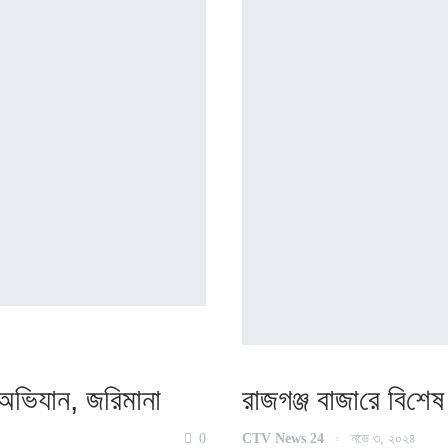
স অ‌ভিযান, জ‌রিমানা
রাজগঞ্জ বাজা‌রে বি‌শেষ
0
CTV News 24
নভে ৩, ২০২৪