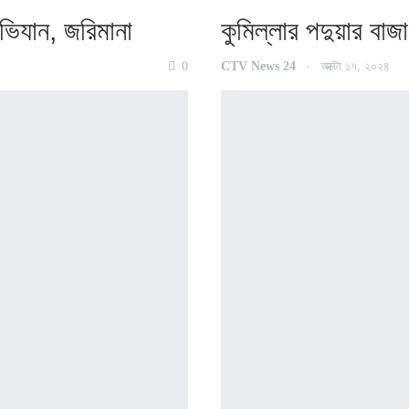
অ‌ভিযান, জ‌রিমানা
কু‌মিল্লার পদুয়ার বাজা
0
CTV News 24
অক্টো ১৭, ২০২৪