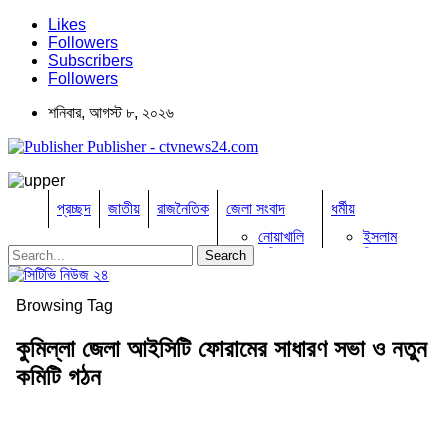
Likes
Followers
Subscribers
Followers
শনিবার, আগস্ট ৮, ২০২৬
Publisher - ctvnews24.com
প্রচ্ছদ
জাতীয়
রাজনৈতিক
জেলা সংবাদ
ধর্মীয়
নোয়াখালি
ইসলাম
কুমিল্লা
হিন্দু
ঢাকা
বৌদ্ধ
নারায়নগঞ্জ
খ্রিষ্টান
Browsing Tag
ব্রাহ্মণবাড়িয়া
খেলাধুলা
বিনোদন
চট্টগ্রাম
কুমিল্লা জেলা আইসিটি ফোরামের সাধারণ সভা ও নতুন
ফেনী
অপরাধ
লক্ষ্মীপুর
কমিটি গঠন
কক্সবাজার
তথ্য ও প্রযুক্তি
সিরাজগঞ্জ
কুড়িগ্রাম
বানিজ্য
বান্দরবান