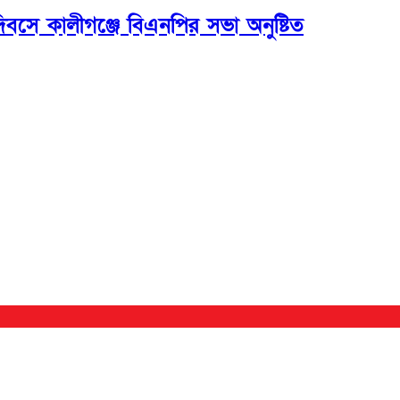
বসে কালীগঞ্জে বিএনপির সভা অনুষ্টিত
সম্পাদক ও প্রকাশকঃ ওমর ফারুকী তাপস
বার্তা ও বানিজ্যিক কার্যালয়ঃ ৫নং ওয়ার্ড, কুমিল্লা সিটি কর্পোরেশন, ৩২৩ মোগলটুলী, কুমিল্লা
মোবাইলঃ 01711335013
ই-মেইলঃ taposcomilla@gmail.com