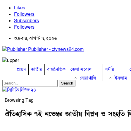
Likes
Followers
Subscribers
Followers
শুক্রবার, আগস্ট ৭, ২০২৬
Publisher - ctvnews24.com
প্রচ্ছদ
জাতীয়
রাজনৈতিক
জেলা সংবাদ
ধর্মীয়
নোয়াখালি
ইসলাম
কুমিল্লা
হিন্দু
ঢাকা
বৌদ্ধ
নারায়নগঞ্জ
খ্রিষ্টান
Browsing Tag
ব্রাহ্মণবাড়িয়া
চট্টগ্রাম
ঐতিহাসিক ৭ই নভেম্বর জাতীয় বিপ্লব ও সংহতি দি
ফেনী
লক্ষ্মীপুর
কক্সবাজার