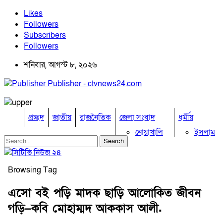
Likes
Followers
Subscribers
Followers
শনিবার, আগস্ট ৮, ২০২৬
Publisher - ctvnews24.com
প্রচ্ছদ
জাতীয়
রাজনৈতিক
জেলা সংবাদ
ধর্মীয়
নোয়াখালি
ইসলাম
কুমিল্লা
হিন্দু
ঢাকা
বৌদ্ধ
নারায়নগঞ্জ
খ্রিষ্টান
Browsing Tag
ব্রাহ্মণবাড়িয়া
খেলাধুলা
চট্টগ্রাম
এসো বই পড়ি মাদক ছাড়ি আলোকিত জীবন
ফেনী
বিনোদন
গড়ি–কবি মোহাম্মদ আককাস আলী.
লক্ষ্মীপুর
অপরাধ
কক্সবাজার