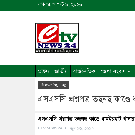
রবিবার, আগস্ট ৯, ২০২৬
প্রচ্ছদ
জাতীয়
রাজনৈতিক
জেলা সংবাদ
Browsing Tag
এসএসসি প্রশ্নপত্র তছনছ কাণ্ডে
এসএসসি প্রশ্নপত্র তছনছ কাণ্ডে ধামইরহাট থানার
CTV NEWS 24
জুন ২৩, ২০২৫