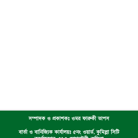
সম্পাদক ও প্রকাশকঃ ওমর ফারুকী তাপস
বার্তা ও বানিজ্যিক কার্যালয়ঃ ৫নং ওয়ার্ড, কুমিল্লা সিটি