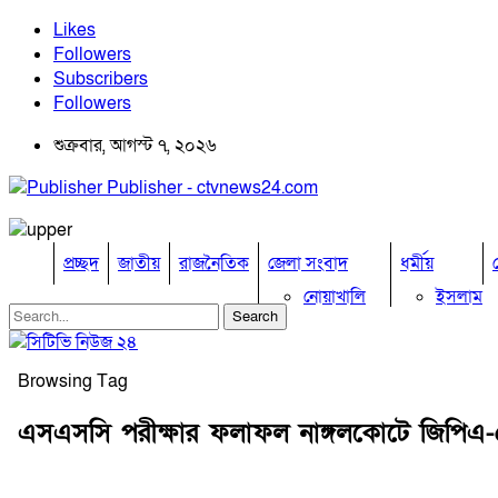
Likes
Followers
Subscribers
Followers
শুক্রবার, আগস্ট ৭, ২০২৬
Publisher - ctvnews24.com
প্রচ্ছদ
জাতীয়
রাজনৈতিক
জেলা সংবাদ
ধর্মীয়
নোয়াখালি
ইসলাম
কুমিল্লা
হিন্দু
ঢাকা
বৌদ্ধ
নারায়নগঞ্জ
খ্রিষ্টান
Browsing Tag
ব্রাহ্মণবাড়িয়া
চট্টগ্রাম
এসএসসি পরীক্ষার ফলাফল নাঙ্গলকোটে জিপিএ
ফেনী
লক্ষ্মীপুর
কক্সবাজার