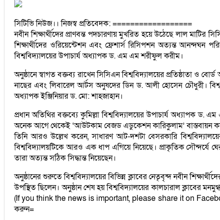
সিটিভি নিউজ।। নিজস্ব প্রতিবেদক: ==================
নবীন শিক্ষার্থীদের প্রাণবন্ত পদচারণায় মুখরিত হয়ে উঠেছে লাল মাটির সিস
শিক্ষার্থীদের ওরিয়েন্টেশন এবং ফ্রেশার্স রিসিপশন অত্যন্ত আনন্দঘন প
বিশ্ববিদ্যালয়ের উপাচার্য অধ্যাপক ড. এম এম শরীফুল করীম।
অনুষ্ঠানে স্বাগত বক্তব্য রাখেন সিসিএন বিশ্ববিদ্যালয়ের প্রতিষ্ঠাতা ও বোর্
নাছের এবং লিবারেল আর্টস অনুষদের ডিন ড. আলী হোসেন চৌধুরী। বিশ্ববি
অধ্যাপক ইঞ্জিনিয়ার ড. মো: শাহজাহান।
প্রধান অতিথির বক্তব্যে কুমিল্লা বিশ্ববিদ্যালয়ের উপাচার্য অধ্যাপক ড. এ
অনেক আগে থেকেই ‘আউটকাম বেজড এডুকেশন কারিকুলাম’ বাস্তবায়ন করে সফ
তিনি আরও উল্লেখ করেন, সাধারণ আট-দশটা বেসরকারি বিশ্ববিদ্যালয়ের চ
বিশ্ববিদ্যালয়টিকে আরও এক ধাপ এগিয়ে নিয়েছে। প্রাকৃতিক সৌন্দর্যে ঘে
তারা অত্যন্ত সঠিক সিদ্ধান্ত নিয়েছেন।
অনুষ্ঠানের শুরুতে বিশ্ববিদ্যালয়ের বিভিন্ন ক্লাবের নেতৃবৃন্দ নবীন শিক্ষার্
উপস্থিত ছিলেন। অনুষ্ঠান শেষ হয় বিশ্ববিদ্যালয়ের কালচারাল ক্লাবের মন
(If you think the news is important, please share it on Faceb
করুন=