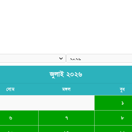
জুলাই ২০২৬
সোম
মঙ্গল
বুধ
১
৬
৭
৮