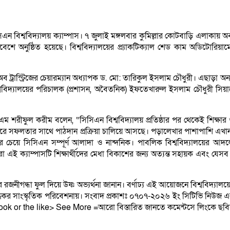
িএন বিশ্ববিদ্যালয় ক্যাম্পাস। ৭ জুলাই মঙ্গলবার কুমিল্লার কোটবাড়ি এলাকায় অবস
রিবেশে অনুষ্ঠিত হয়েছে। বিশ্ববিদ্যালয়ের প্র্যাকটিক্যাল শেড কাম অডিটোরিয়
ড অব ট্রাস্ট্রিজের চেয়ারম্যান অধ্যাপক ড. মো: তারিকুল ইসলাম চৌধুরী। এছাড়া অন্
দ্যালয়ের পরিচালক (প্রশাসন, অবৈতনিক) ইফতেখারুল ইসলাম চৌধুরী সিয়ামের স
ম এম শরীফুল করীম বলেন, “সিসিএন বিশ্ববিদ্যালয় প্রতিষ্ঠার পর থেকেই শিক্ষার গু
লতার সাথে পাঠদান প্রক্রিয়া চালিয়ে আসছে। পড়ালেখার পাশাপাশি এখানকার সহ-
েয়ে সিসিএন সম্পূর্ণ আলাদা ও নান্দনিক। পাবলিক বিশ্ববিদ্যালয়ের আদলে ভর্
রা এই ক্যাম্পাসটি শিক্ষার্থীদের মেধা বিকাশের জন্য অত্যন্ত সহায়ক এবং যেস
থীদের রজনীগন্ধা ফুল দিয়ে উষ্ণ অভ্যর্থনা জানান। বর্ণাঢ্য এই আয়োজনে বিশ্ববিদ্যালয়
মুগ্ধকর সাংস্কৃতিক পরিবেশনায়। সংবাদ প্রকাশঃ ০৭০৭-২০২৬ ইং সিটিভি নিউজ এ
ook or the like> See More =আরো বিস্তারিত জানতে কমেন্টসে লিংকে ছবিত