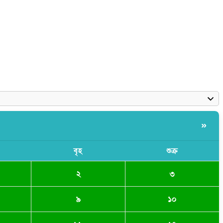
»
বৃহ
শুক্র
২
৩
৯
১০