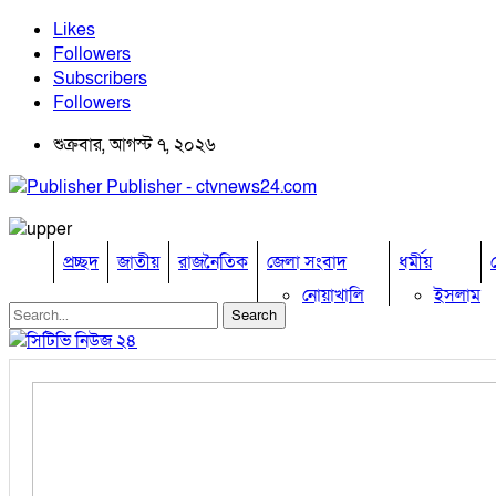
Likes
Followers
Subscribers
Followers
শুক্রবার, আগস্ট ৭, ২০২৬
Publisher - ctvnews24.com
প্রচ্ছদ
জাতীয়
রাজনৈতিক
জেলা সংবাদ
ধর্মীয়
নোয়াখালি
ইসলাম
কুমিল্লা
হিন্দু
ঢাকা
বৌদ্ধ
নারায়নগঞ্জ
খ্রিষ্টান
ব্রাহ্মণবাড়িয়া
চট্টগ্রাম
ফেনী
লক্ষ্মীপুর
কক্সবাজার