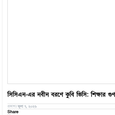
সিরাজগঞ্জ
কুড়িগ্রাম
বান্দরবান
জয়পুরহাট
ঝালকাঠি
ঝিনাইদহ
ঠাকুরগাঁও
দিনাজপুর
নওগাঁ
পটুয়াখালী
মৌলভীবাজার
সিসিএন-এর নবীন বরণে কুবি ভিসি: শিক্ষার গুণগত 
প্রকাশঃ
জুলা ৭, ২০২৬
Share