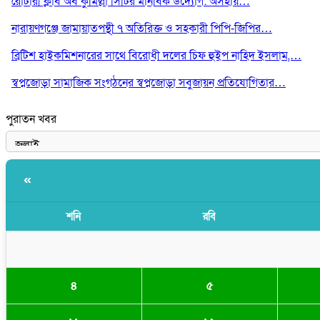
রোটারী ক্লাব অব কুমিল্লা সিটির মানবিক উদ্যোগ: অসহায়…
নারায়ণগঞ্জে জামায়াতপন্থী ৭ অতিরিক্ত ও সহকারী পিপি-জিপির…
ব্রিটিশ হাইকমিশনারের সাথে বিরোধী দলের চিফ হুইপ নাহিদ ইসলাম,…
স্বপ্নজোড়া সামাজিক সংগঠনের স্বপ্নজোড়া সবুজায়ন প্রতিযোগিতার…
পুরাতন খবর
«
শনি
রবি
৪
৫