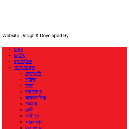
মোবাইলঃ 01711335013
ই-মেইলঃ taposcomilla@gmail.com
Website Design & Developed By:
TechSmartBD.com
প্রচ্ছদ
জাতীয়
রাজনৈতিক
জেলা সংবাদ
নোয়াখালি
কুমিল্লা
ঢাকা
নারায়নগঞ্জ
ব্রাহ্মণবাড়িয়া
চট্টগ্রাম
ফেনী
লক্ষ্মীপুর
কক্সবাজার
সিরাজগঞ্জ