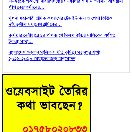
নিউইয়র্কে প্রকাশ্যে নারায়ণগঞ্জের গডফাদার শামীম ওসমান আওয়ামী
লীগ নেতাকর্মীদের…
খুলনা মহানগরী শ্রমিক কল্যাণের ট্রেড ইউনিয়ন ও পেশা ভিত্তিক
দায়িত্বশীল সমাবেশ শ্রমিকের…
কুমিল্লার দেবীদ্বারে ১৪ পলিব‍্যাগে মিলল বাড়ির মালিকের অর্ধশত
টুকরা; মাথা…
বাংলাদেশ দোকান মালিক সমিতি কুমিল্লা মহানগর শাখা
২০২৬-২০২৮ মেয়াদের জন্য অনুমোদন