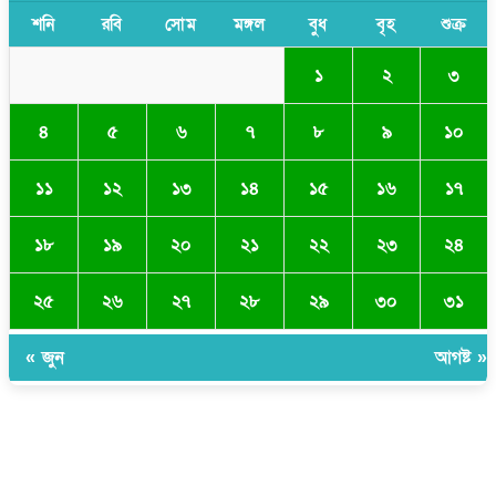
শনি
রবি
সোম
মঙ্গল
বুধ
বৃহ
শুক্র
১
২
৩
৪
৫
৬
৭
৮
৯
১০
১১
১২
১৩
১৪
১৫
১৬
১৭
১৮
১৯
২০
২১
২২
২৩
২৪
২৫
২৬
২৭
২৮
২৯
৩০
৩১
« জুন
আগষ্ট »
সম্পাদক ও প্রকাশকঃ ওমর ফারুকী তাপস
বার্তা ও বানিজ্যিক কার্যালয়ঃ ৫নং ওয়ার্ড, কুমিল্লা সিটি কর্পোরেশন, ৩২৩ মোগলটুলী,
কুমিল্লা