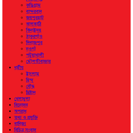
কুড়িগ্রাম
বান্দরবান
জয়পুরহাট
ঝালকাঠি
ঝিনাইদহ
ঠাকুরগাঁও
দিনাজপুর
নওগাঁ
পটুয়াখালী
মৌলভীবাজার
ধর্মীয়
ইসলাম
হিন্দু
বৌদ্ধ
খ্রিষ্টান
খেলাধুলা
বিনোদন
অপরাধ
তথ্য ও প্রযুক্তি
বানিজ্য
বিচিত্র সংবাদ