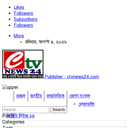
Likes
Followers
Subscribers
Followers
More
রবিবার, আগস্ট ৯, ২০২৬
Publisher - ctvnews24.com
প্রচ্ছদ
জাতীয়
রাজনৈতিক
জেলা সংবাদ
নোয়াখালি
কুমিল্লা
Posts
ঢাকা
Categories
নারায়নগঞ্জ