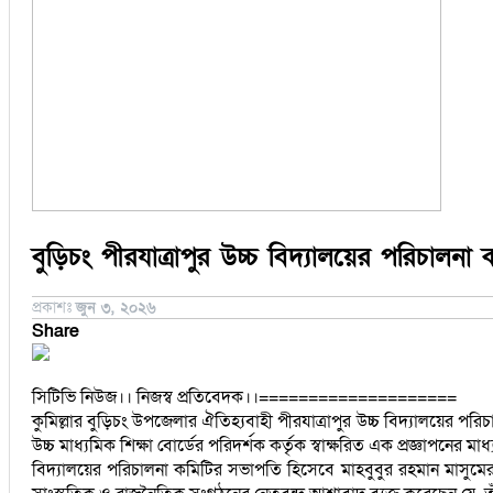
সিরাজগঞ্জ
কুড়িগ্রাম
বান্দরবান
জয়পুরহাট
ঝালকাঠি
ঝিনাইদহ
ঠাকুরগাঁও
দিনাজপুর
নওগাঁ
পটুয়াখালী
বুড়িচং পীরযাত্রাপুর উচ্চ বিদ্যালয়ের পরিচালনা
মৌলভীবাজার
প্রকাশঃ
জুন ৩, ২০২৬
Share
সিটিভি নিউজ।। নিজস্ব প্রতিবেদক।।====================
কুমিল্লার বুড়িচং উপজেলার ঐতিহ্যবাহী পীরযাত্রাপুর উচ্চ বিদ্যালয়ের পরি
উচ্চ মাধ্যমিক শিক্ষা বোর্ডের পরিদর্শক কর্তৃক স্বাক্ষরিত এক প্রজ্ঞাপনের ম
বিদ্যালয়ের পরিচালনা কমিটির সভাপতি হিসেবে মাহবুবুর রহমান মাসুমের ন