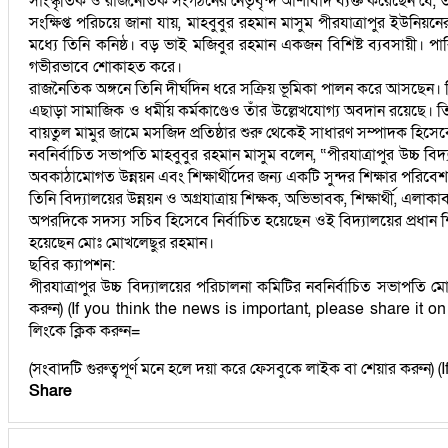
সাংস্কৃতিক ও রাজনৈতিক সংগঠনের নেতৃবৃন্দ আশাবাদ ব্যক্ত করেছেন যে, তাঁর
সংক্ষিপ্ত পরিচয়ে জানা যায়, মাহবুবুর রহমান মাসুম পীরযাত্রাপুর ইউনিয়
মধ্যে তিনি কনিষ্ঠ। বড় ভাই মজিবুর রহমান একজন বিশিষ্ট ব্যবসায়ী। পারি
গভীরভাবে শোকাহত করে।
রাজনৈতিক অঙ্গনে তিনি দীর্ঘদিন ধরে সক্রিয় ভূমিকা পালন করে আসছেন। 
এছাড়া সামাজিক ও ধর্মীয় কর্মকাণ্ডেও তাঁর উল্লেখযোগ্য অবদান রয়েছে। ত
বায়তুল মামুর জামে মসজিদ প্রতিষ্ঠার শুরু থেকেই সাধারণ সম্পাদক হিস
নবনির্বাচিত সভাপতি মাহবুবুর রহমান মাসুম বলেন, “পীরযাত্রাপুর উচ্চ বিদ্য
অবকাঠামোগত উন্নয়ন এবং শিক্ষার্থীদের জন্য একটি সুন্দর শিক্ষার পরিবে
তিনি বিদ্যালয়ের উন্নয়ন ও অগ্রযাত্রায় শিক্ষক, অভিভাবক, শিক্ষার্থী, এল
অপরদিকে সদস্য সচিব হিসেবে নির্বাচিত হয়েছেন ওই বিদ্যালয়ের প্রধান শি
হয়েছেন মোঃ মোখলেছুর রহমান।
ছবির ক্যাপশন:
পীরযাত্রাপুর উচ্চ বিদ্যালয়ের পরিচালনা কমিটির নবনির্বাচিত সভাপতি 
করুন) (If you think the news is important, please share it 
লিংকে ক্লিক করুন=
(সংবাদটি গুরুত্বপূর্ণ মনে হলে দয়া করে ফেসবুকে লাইক বা শেয়ার করুন
Share