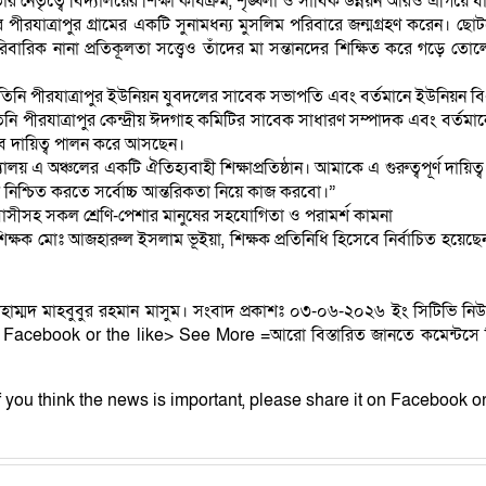
 নেতৃত্বে বিদ্যালয়ের শিক্ষা কার্যক্রম, শৃঙ্খলা ও সার্বিক উন্নয়ন আরও এগিয়ে য
নের পীরযাত্রাপুর গ্রামের একটি সুনামধন্য মুসলিম পরিবারে জন্মগ্রহণ করেন।
বারিক নানা প্রতিকূলতা সত্ত্বেও তাঁদের মা সন্তানদের শিক্ষিত করে গড়ে তোলে
তিনি পীরযাত্রাপুর ইউনিয়ন যুবদলের সাবেক সভাপতি এবং বর্তমানে ইউনিয়ন বি
িনি পীরযাত্রাপুর কেন্দ্রীয় ঈদগাহ কমিটির সাবেক সাধারণ সম্পাদক এবং বর্তমান
েবে দায়িত্ব পালন করে আসছেন।
ালয় এ অঞ্চলের একটি ঐতিহ্যবাহী শিক্ষাপ্রতিষ্ঠান। আমাকে এ গুরুত্বপূর্ণ দায়িত্ব
শ নিশ্চিত করতে সর্বোচ্চ আন্তরিকতা নিয়ে কাজ করবো।”
াকাবাসীসহ সকল শ্রেণি-পেশার মানুষের সহযোগিতা ও পরামর্শ কামনা
ক্ষক মোঃ আজহারুল ইসলাম ভূইয়া, শিক্ষক প্রতিনিধি হিসেবে নির্বাচিত হয়েছেন
মোহাম্মদ মাহবুবুর রহমান মাসুম। সংবাদ প্রকাশঃ ০৩-০৬-২০২৬ ইং সিটিভি নি
on Facebook or the like> See More =আরো বিস্তারিত জানতে কমেন্টসে 
) (If you think the news is important, please share it on Facebook or