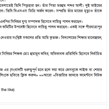
াবে।
 ছোটবেলাতেই তিনি পিতৃহারা হন। তাঁর পিতা মরহুম শব্দর আলী। দুই ভাইয়ের
ন। তিনি বিএসএস ডিগ্রি অর্জন করেন। সম্প্রতি তাঁর মায়ের মৃত্যুও তাঁকে
এনপির সিনিয়র যুগ্ম সম্পাদক হিসেবে দায়িত্ব পালন করছেন।
ে কমিটির উপদেষ্টা হিসেবে দায়িত্ব পালন করছেন। একই সঙ্গে পীরযাত্রাপুর
 দেওয়ায় সংশ্লিষ্ট সকলের প্রতি আমি কৃতজ্ঞ। বিদ্যালয়ের শিক্ষার মানোন্নয়ন,
 সিনিয়র শিক্ষক মোঃ হুমায়ূন কবির, অভিভাবক প্রতিনিধি হিসেবে নির্বাচিত
উজ এর (সংবাদটি গুরুত্বপূর্ণ মনে হলে দয়া করে ফেসবুকে লাইক বা শেয়ার
লিংকে ছবিতে ক্লিক করুন= ==আরো =বিস্তারিত জানতে কমেন্টসে নিউজ
 the like)