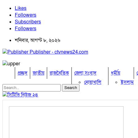
Likes
Followers
Subscribers
Followers
শনিবার, আগস্ট ৮, ২০২৬
Publisher - ctvnews24.com
প্রচ্ছদ
জাতীয়
রাজনৈতিক
জেলা সংবাদ
ধর্মীয়
নোয়াখালি
ইসলাম
কুমিল্লা
হিন্দু
ঢাকা
বৌদ্ধ
নারায়নগঞ্জ
খ্রিষ্টান
ব্রাহ্মণবাড়িয়া
চট্টগ্রাম
ফেনী
লক্ষ্মীপুর
কক্সবাজার