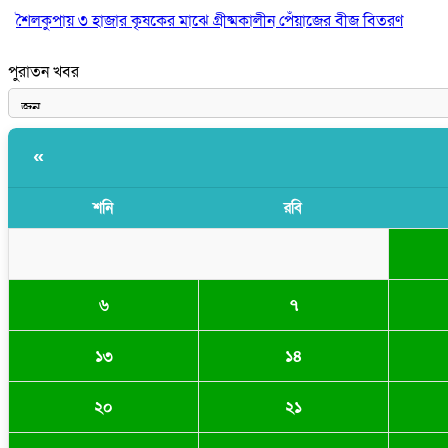
শৈলকুপায় ৩ হাজার কৃষকের মাঝে গ্রীষ্মকালীন পেঁয়াজের বীজ বিতরণ
পুরাতন খবর
«
শনি
রবি
৬
৭
১৩
১৪
২০
২১