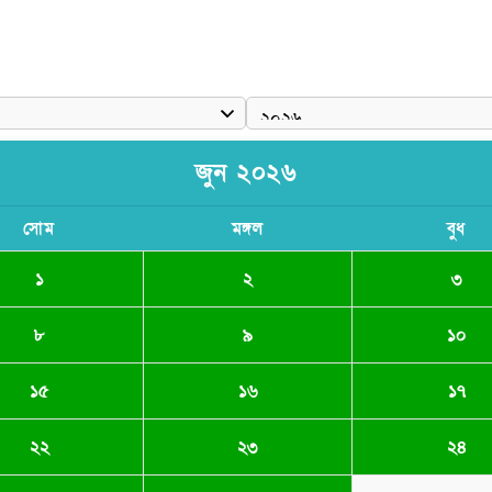
জুন ২০২৬
সোম
মঙ্গল
বুধ
১
২
৩
৮
৯
১০
১৫
১৬
১৭
২২
২৩
২৪