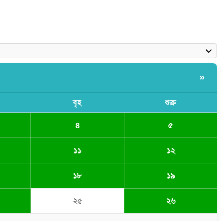
»
বৃহ
শুক্র
৪
৫
১১
১২
১৮
১৯
২৫
২৬