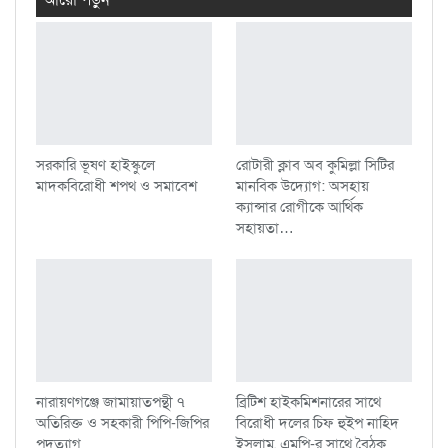
সরকারি ভূষণ হাইস্কুলে
রোটারী ক্লাব অব কুমিল্লা সিটির
মাদকবিরোধী শপথ ও সমাবেশ
মানবিক উদ্যোগ: অসহায়
ক্যান্সার রোগীকে আর্থিক
সহায়তা…
নারায়ণগঞ্জে জামায়াতপন্থী ৭
ব্রিটিশ হাইকমিশনারের সাথে
অতিরিক্ত ও সহকারী পিপি-জিপির
বিরোধী দলের চিফ হুইপ নাহিদ
পদত্যাগ
ইসলাম, এমপি-র সাথে বৈঠক