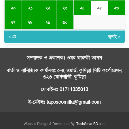
২০
২১
২২
২৩
২৪
২৫
২৬
২৭
২৮
২৯
৩০
« মে
জুলাই »
সম্পাদক ও প্রকাশকঃ ওমর ফারুকী তাপস
বার্তা ও বানিজ্যিক কার্যালয়ঃ ৫নং ওয়ার্ড, কুমিল্লা সিটি কর্পোরেশন,
৩২৩ মোগলটুলী, কুমিল্লা
মোবাইলঃ 01711335013
ই-মেইলঃ taposcomilla@gmail.com
Website Design & Developed By:
TechSmartBD.com