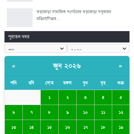
স্বপ্নজোড়া সামাজিক সংগঠনের স্বপ্নজোড়া সবুজায়ন
প্রতিযোগিতার…
পুরাতন খবর
জুন ২০২৬
«
»
শনি
রবি
সোম
মঙ্গল
বুধ
বৃহ
শুক্র
১
২
৩
৪
৫
৬
৭
৮
৯
১০
১১
১২
১৩
১৪
১৫
১৬
১৭
১৮
১৯