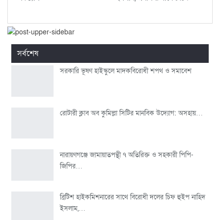
সর্বশেষ
সরকারি ভূষণ হাইস্কুলে মাদকবিরোধী শপথ ও সমাবেশ
রোটারী ক্লাব অব কুমিল্লা সিটির মানবিক উদ্যোগ: অসহায়…
নারায়ণগঞ্জে জামায়াতপন্থী ৭ অতিরিক্ত ও সহকারী পিপি-
জিপির…
ব্রিটিশ হাইকমিশনারের সাথে বিরোধী দলের চিফ হুইপ নাহিদ
ইসলাম,…