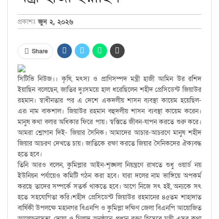
প্রকাশঃ
জুন ২, ২০২৬
Share
সিটিভি নিউজ।। কৃষি, মৎস্য ও প্রাণিসম্পদ মন্ত্রী হাজী আমিন উর রশিদ
ইয়াছিন বলেছেন, জাতির দুঃসময়ে হাল ধরেছিলেন শহীদ প্রেসিডেন্ট জিয়াউর
রহমান। স্বাধীনতার পর এ দেশে একদলীয় শাসন ব্যবস্থা কায়েম হয়েছিল-
এর৷ নাম বাকশাল। জিয়াউর রহমান বহুদলীয় শাসন ব্যবস্থা কায়েম করেন।
মানুষ কথা বলার অধিকার ফিরে পায়। স্বস্তিতে জীবন-যাপন করতে শুরু করে।
আমরা শ্লোগান দিই- জিয়ার সৈনিক। আমাদের আচার-আচরণে মানুষ শহীদ
জিয়ার আচরণ দেখতে চায়। জাতিকে রক্ষা করতে জিয়ার সৈনিকদের ঐক্যবদ্ধ
হতে হবে।
তিনি আরও বলেন, কুমিল্লার আইন-শৃঙ্খলা নিয়ন্ত্রণে রাখতে শুধু ওয়ার্ড নয়
ইউনিয়ন পর্যায়েও কমিটি গঠন করা হবে। যারা দলের নাম ভাঙ্গিয়ে অপকর্ম
করছে তাদের সম্পর্কে সতর্ক থাকতে হবে। আগে নিজে সৎ হই, অন্যকে সৎ
হতে সহযোগিতা করি।শহীদ প্রেসিডেন্ট জিয়াউর রহমানের ৪৫তম শাহাদাত
বার্ষিকী উপলক্ষে মহানগর বিএনপি ও কুমিল্লা দক্ষিণ জেলা বিএনপি আয়োজিত
আলোচনাসভা, দোয়া ও মিলাদ অনুষ্ঠানে প্রধান বক্তা হিসেবে মন্ত্রী এসব কথা