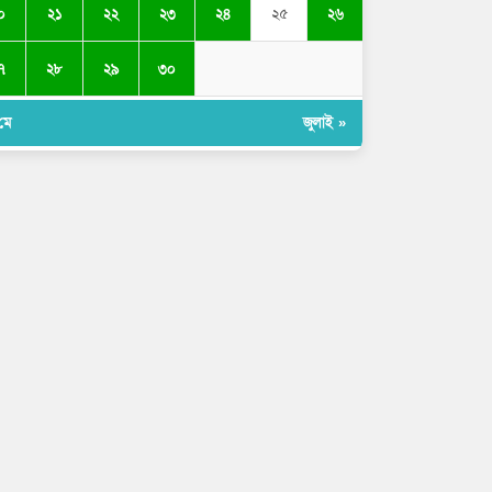
০
২১
২২
২৩
২৪
২৬
২৫
৭
২৮
২৯
৩০
মে
জুলাই »