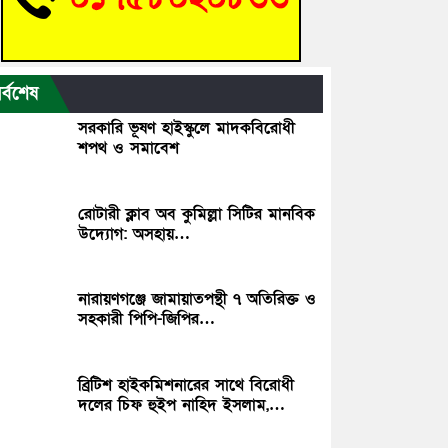
র্বশেষ
সরকারি ভূষণ হাইস্কুলে মাদকবিরোধী
শপথ ও সমাবেশ
রোটারী ক্লাব অব কুমিল্লা সিটির মানবিক
উদ্যোগ: অসহায়…
নারায়ণগঞ্জে জামায়াতপন্থী ৭ অতিরিক্ত ও
সহকারী পিপি-জিপির…
ব্রিটিশ হাইকমিশনারের সাথে বিরোধী
দলের চিফ হুইপ নাহিদ ইসলাম,…