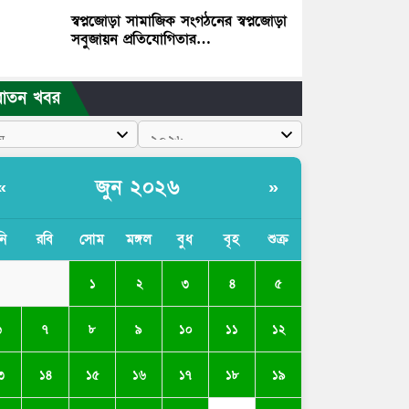
স্বপ্নজোড়া সামাজিক সংগঠনের স্বপ্নজোড়া
সবুজায়ন প্রতিযোগিতার…
রাতন খবর
জুন ২০২৬
«
»
নি
রবি
সোম
মঙ্গল
বুধ
বৃহ
শুক্র
১
২
৩
৪
৫
৬
৭
৮
৯
১০
১১
১২
৩
১৪
১৫
১৬
১৭
১৮
১৯