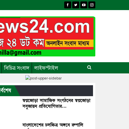
বিচিত্র সংবাদ
লাইফস্টাইল
র্বশেষ
স্বপ্নজোড়া সামাজিক সংগঠনের স্বপ্নজোড়া
সবুজায়ন প্রতিযোগিতার…
বাংলাদেশের চলচ্চিত্র অঙ্গনে রুপালি