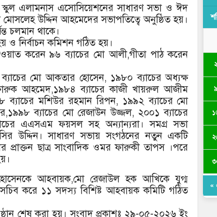
ই স্কুল এলামনাস এসোসিয়েশনের সাধারণ সভা ও ঈদ
শ
 ডা মোসলেহ উদ্দিন আহমেদের সভাপতিত্বে অনুষ্ঠিত হয়।
্যন্ত চলমান থাকে।
য় ও নির্বাচন কমিশন গঠিত হয়।
েলওয়াত করেন ৯৬ ব্যাচের মো আলী,গীতা পাঠ করেন
 ব্যাচের মো আকতার হোসেন, ১৯৮০ ব্যাচের অধ্যক্ষ
 ফারুক আহমেদ,১৯৮৪ ব্যাচের কাজী খায়রুল আজীম
৮ ব্যাচের মশিউর রহমান রিপন, ১৯৯২ ব্যাচের মো
র,১৯৯৮ ব্যাচের মো রেজাউন উজ্জল, ২০০১ ব্যাচের
১
যাচের এএসএম ফয়সল সহ অন্যান্যরা। সমগ্র সভা
সির উদ্দিন। সাধারণ সভায় সংগঠনের নতুন একটি
২
কুলের প্রাক্তন ছাত্র সাংবাদিক ওমর ফারুকী তাপস ।পরে
য়।
৩
ির হোসেনকে আহবায়ক,মো রেজাউল হক আখিকে যুগ্ম
« 
সচিব করে ১১ সদস্য বিশিষ্ট আহবায়ক কমিটি গঠিত
অনুষ্ঠান শেষ করা হয়। সংবাদ প্রকাশঃ ২৯-০৫-২০২৬ ইং