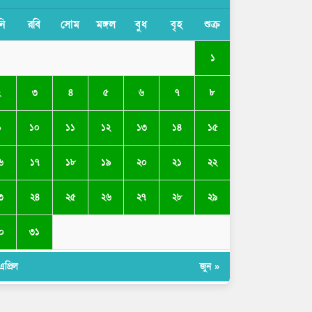
নি
রবি
সোম
মঙ্গল
বুধ
বৃহ
শুক্র
১
২
৩
৪
৫
৬
৭
৮
৯
১০
১১
১২
১৩
১৪
১৫
৬
১৭
১৮
১৯
২০
২১
২২
৩
২৪
২৫
২৬
২৭
২৮
২৯
০
৩১
এপ্রিল
জুন »