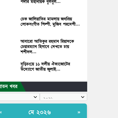
পর্দার মহানায়ক বুলবুল…
চেক জালিয়াতির মামলায় জনপ্রিয়
লোকসংগীত শিল্পী, মুজিব পরদেশী…
আবারো আতিকুর রহমান রিয়াদকে
চেয়ারম্যান হিসাবে দেখতে চায়
শশীদল…
বুড়িচংয়ে ১১ দলীয় ঐক্যজোটের
উদ্যোগে জাতীয় জুলাই…
রাতন খবর
মে ২০২৬
«
»