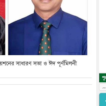
িয়েশনের সাধারণ সভা ও ঈদ পূর্ণমিলনী
পু