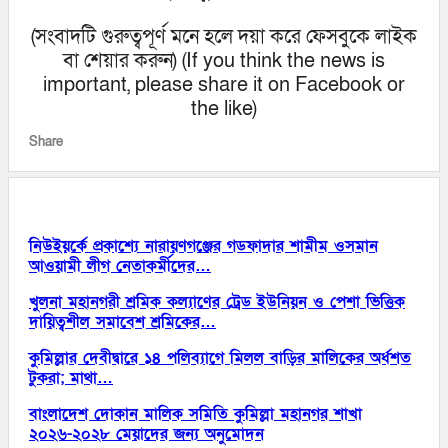
(সংবাদটি গুরুত্বপূর্ণ মনে হলে দয়া করে ফেসবুকে লাইক
বা শেয়ার করুন) (If you think the news is
important, please share it on Facebook or
the like)
Share
আরো পড়ুন
নিউইয়র্কে প্রকাশ্যে নারায়ণগঞ্জের গডফাদার শামীম ওসমান
আওয়ামী লীগ নেতাকর্মীদের…
খুলনা মহানগরী শ্রমিক কল্যাণের ট্রেড ইউনিয়ন ও পেশা ভিত্তিক
দায়িত্বশীল সমাবেশ শ্রমিকের…
কুমিল্লার দেবীদ্বারে ১৪ পলিব‍্যাগে মিলল বাড়ির মালিকের অর্ধশত
টুকরা; মাথা…
বাংলাদেশ দোকান মালিক সমিতি কুমিল্লা মহানগর শাখা
২০২৬-২০২৮ মেয়াদের জন্য অনুমোদন