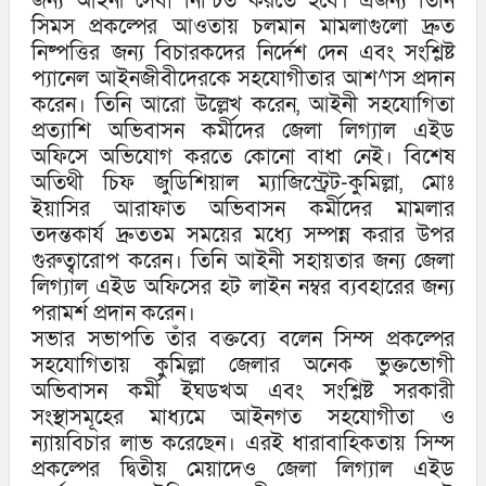
জন্য আইনী সেবা নিশ্চিত করতে হবে। এজন্য তিনি
সিমস প্রকল্পের আওতায় চলমান মামলাগুলো দ্রুত
নিষ্পত্তির জন্য বিচারকদের নির্দেশ দেন এবং সংশ্লিষ্ট
প্যানেল আইনজীবীদেরকে সহযোগীতার আশ^াস প্রদান
করেন। তিনি আরো উল্লেখ করেন, আইনী সহযোগিতা
প্রত্যাশি অভিবাসন কর্মীদের জেলা লিগ্যাল এইড
অফিসে অভিযোগ করতে কোনো বাধা নেই। বিশেষ
অতিথী চিফ জুডিশিয়াল ম্যাজিস্ট্রেট-কুমিল্লা, মোঃ
ইয়াসির আরাফাত অভিবাসন কর্মীদের মামলার
তদন্তকার্য দ্রুততম সময়ের মধ্যে সম্পন্ন করার উপর
গুরুত্বারোপ করেন। তিনি আইনী সহায়তার জন্য জেলা
লিগ্যাল এইড অফিসের হট লাইন নম্বর ব্যবহারের জন্য
পরামর্শ প্রদান করেন।
সভার সভাপতি তাঁর বক্তব্যে বলেন সিম্স প্রকল্পের
সহযোগিতায় কুমিল্লা জেলার অনেক ভুক্তভোগী
অভিবাসন কর্মী ইঘডখঅ এবং সংশ্লিষ্ট সরকারী
সংস্থাসমূহের মাধ্যমে আইনগত সহযোগীতা ও
ন্যায়বিচার লাভ করেছেন। এরই ধারাবাহিকতায় সিম্স
প্রকল্পের দ্বিতীয় মেয়াদেও জেলা লিগ্যাল এইড