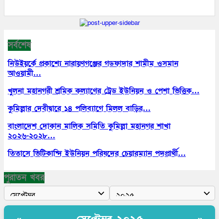
সর্বশেষ
নিউইয়র্কে প্রকাশ্যে নারায়ণগঞ্জের গডফাদার শামীম ওসমান
আওয়ামী…
খুলনা মহানগরী শ্রমিক কল্যাণের ট্রেড ইউনিয়ন ও পেশা ভিত্তিক…
কুমিল্লার দেবীদ্বারে ১৪ পলিব‍্যাগে মিলল বাড়ির…
বাংলাদেশ দোকান মালিক সমিতি কুমিল্লা মহানগর শাখা
২০২৬-২০২৮…
তিতাসে ভিটিকান্দি ইউনিয়ন পরিষদের চেয়ারম্যান পদপ্রার্থী…
পুরাতন খবর