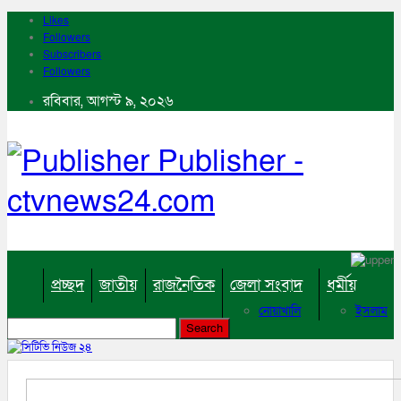
Likes
Followers
Subscribers
Followers
রবিবার, আগস্ট ৯, ২০২৬
Publisher -
ctvnews24.com
প্রচ্ছদ
জাতীয়
রাজনৈতিক
জেলা সংবাদ
ধর্মীয়
নোয়াখালি
ইসলাম
কুমিল্লা
হিন্দু
ঢাকা
বৌদ্ধ
নারায়নগঞ্জ
খ্রিষ্টান
ব্রাহ্মণবাড়িয়া
খেলাধুলা
চট্টগ্রাম