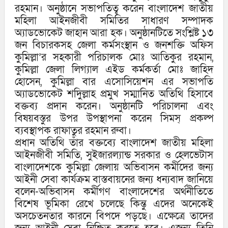
রহমান। অনুষ্ঠানে সভাপতিত্ব করেন বাংলাদেশ জাতীয়
মহিলা আইনজীবী সমিতির সাধারণ সম্পাদক
অ্যাডভোকেট জাহান আরা হক। অনুষ্ঠানটিতে সংশ্লিষ্ট ১৩
জন বিচারকসহ জেলা কর্মসংস্থান ও জনশক্তি অফিস
কুমিল্লা’র সহকারী পরিচালক মোঃ আতিকুর রহমান,
কুমিল্লা জেলা লিগ্যাল এইড কর্মকর্তা মোঃ জাহিদ
হোসেন, কুমিল্লা বার এসোসিয়েশন এর সভাপতি
অ্যাডভোকেট শদিুল্লাহ প্রমুখ সম্মানিত অতিথি হিসাবে
বক্তব্য প্রদান করেন। অনুষ্ঠানটি পরিচালনা এবং
বিষয়বস্তুর উপর উপস্থাপনা করেন সিমস্ প্রকল্প
ব্যবস্থাপক রাফাতুর রহমান রুবা।
প্রধান অতিথি তাঁর বক্তব্যে বাংলাদেশ জাতীয় মহিলা
আইনজীবী সমিতি, সুইজারল্যান্ড সরকার ও হেলভেটাস
বাংলাদেশকে কুমিল্লা জেলায় অভিবাসন কর্মীদের জন্য
আইনী সেবা কার্যক্রম বাস্তবায়নের জন্য ধন্যবাদ জানিয়ে
বলেন-অভিবাসন কর্মীগণ বাংলাদেশের অর্থনীতিতে
বিশেষ ভূমিকা রেখে চলেছে কিন্তু এদের অনেকেই
অসচেতনতার কারনে বিপদে পড়ছে। এক্ষেত্রে তাদের