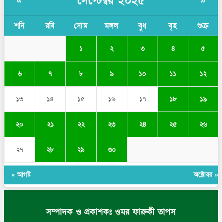
সেপ্টেম্বর ২০২৫
«
»
শনি
রবি
সোম
মঙ্গল
বুধ
বৃহ
শুক্র
১
২
৩
৪
৫
৬
৭
৮
৯
১০
১১
১২
১৩
১৪
১৫
১৬
১৭
১৮
১৯
২০
২১
২২
২৩
২৪
২৫
২৬
২৭
২৮
২৯
৩০
« আগষ্ট
অক্টোবর »
সম্পাদক ও প্রকাশকঃ ওমর ফারুকী তাপস