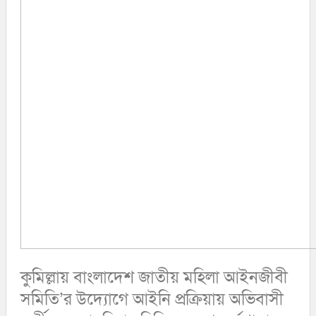
ফেনী
বিনোদন
লক্ষ্মীপুর
কক্সবাজার
অপরাধ
সিরাজগঞ্জ
কুড়িগ্রাম
বান্দরবান
জয়পুরহাট
ঝালকাঠি
ঝিনাইদহ
ঠাকুরগাঁও
দিনাজপুর
নওগাঁ
পটুয়াখালী
মৌলভীবাজার
তথ্য ও প্রযুক্তি
বানিজ্য
বিচিত্র সংবাদ
লাইফস্টাইল
কুমিল্লায় বাংলাদেশ জাতীয় মহিলা আইনজীবী
সমিতি’র উদ্যোগে আইনি প্রক্রিয়ায় অভিবাসী