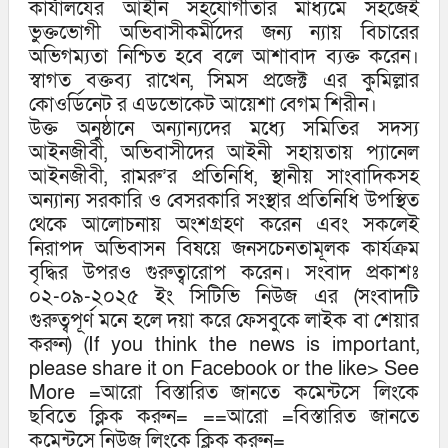
কার্যালযের আইনি সহযোগীতার মাধ্যমে সহজেই
ভুক্তভোগী অভিবাসীকর্মীদের জন্য ন্যায় বিচারের
অভিগম্যতা নিশ্চিত হবে বলে আশাবাদ ব্যক্ত করেন।
স্বাগত বক্তব্য রাখেন, সিমস প্রজেক্ট এর কুমিল্লার
কোওর্ডিনেট র এডভোকেট আয়েশা বেগম শিরীন।
উক্ত অনুষ্ঠানে অন্যান্যদের মধ্যে সমিতির সদস্য
আইনজীবী, অভিবাসীদের আইনী সহায়তায় প্যানেল
আইনজীবী, রামরু’র প্রতিনিধি, স্থানীয় সাংবাদিকসহ
অন্যান্য সরকারি ও বেসরকারি সংস্থার প্রতিনিধি উপস্থিত
থেকে আলোচনায় অংশগ্রহণ করেন এবং সকলেই
নিরাপদ অভিবাসন বিষয়ে জনসচেনতামূলক কার্যক্রম
বৃদ্ধির উপরও গুরুত্বারোপ করেন। সংবাদ প্রকাশঃ
০২-০৯-২০২৫ ইং সিটিভি নিউজ এর (সংবাদটি
গুরুত্বপূর্ণ মনে হলে দয়া করে ফেসবুকে লাইক বা শেয়ার
করুন) (If you think the news is important,
please share it on Facebook or the like> See
More =আরো বিস্তারিত জানতে কমেন্টসে লিংকে
ছবিতে ক্লিক করুন= ==আরো =বিস্তারিত জানতে
কমেন্টসে নিউজ লিংকে ক্লিক করুন=