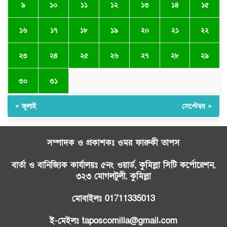
৯
১০
১১
১২
১৩
১৪
১৫
১৬
১৭
১৮
১৯
২০
২১
২২
২৩
২৪
২৫
২৬
২৭
২৮
২৯
৩০
৩১
« জুলাই
সেপ্টেম্বর »
সম্পাদক ও প্রকাশকঃ ওমর ফারুকী তাপস
বার্তা ও বানিজ্যিক কার্যালয়ঃ ৫নং ওয়ার্ড, কুমিল্লা সিটি কর্পোরেশন,
৩২৩ মোগলটুলী, কুমিল্লা
মোবাইলঃ 01711335013
ই-মেইলঃ taposcomilla@gmail.com