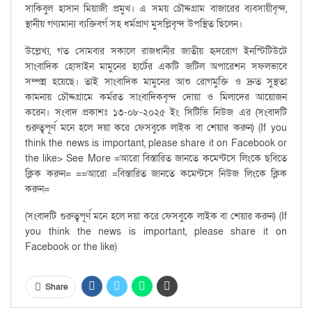
সাকিবুল হাসান মিয়াজী প্রমুখ। এ সময় চৌদ্দগ্রাম বাজারের ব্যবসায়ীবৃন্দ,
স্থানীয় গণ্যমান্য ব্যক্তিবর্গ সহ ধর্মপ্রাণ মুসল্লিবৃন্দ উপস্থিত ছিলেন।
উল্লেখ্য, গত সোমবার সকালে রাজধানীর জাতীয় হৃদরোগ ইনস্টিটিউটে
সাংবাদিক হোসাইন মামুনের হার্টের একটি জটিল অপারেশন সফলভাবে
সম্পন্ন হয়েছে। তাই সাংবাদিক মামুনের আশু রোগমুক্তি ও দ্রুত সুস্থতা
কামনায় চৌদ্দগ্রামে কর্মরত সাংবাদিকবৃন্দ দোয়া ও মিলাদের আয়োজন
করেন। সংবাদ প্রকাশঃ ১৩-০৮-২০২৫ ইং সিটিভি নিউজ এর (সংবাদটি
গুরুত্বপূর্ণ মনে হলে দয়া করে ফেসবুকে লাইক বা শেয়ার করুন) (If you
think the news is important, please share it on Facebook or
the like> See More =আরো বিস্তারিত জানতে কমেন্টসে লিংকে ছবিতে
ক্লিক করুন= ==আরো =বিস্তারিত জানতে কমেন্টসে নিউজ লিংকে ক্লিক
করুন=
(সংবাদটি গুরুত্বপূর্ণ মনে হলে দয়া করে ফেসবুকে লাইক বা শেয়ার করুন) (If
you think the news is important, please share it on
Facebook or the like)
Share