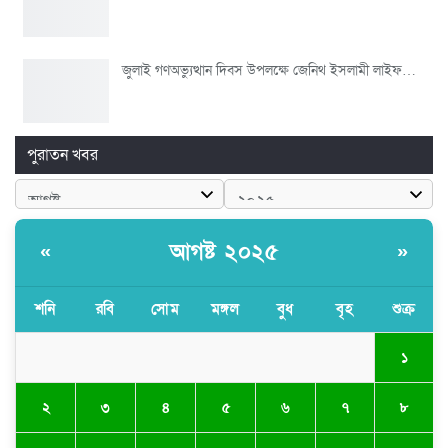
জুলাই গণঅভ্যুত্থান দিবস উপলক্ষে জেনিথ ইসলামী লাইফ…
পুরাতন খবর
আগষ্ট ২০২৫
«
»
শনি
রবি
সোম
মঙ্গল
বুধ
বৃহ
শুক্র
১
২
৩
৪
৫
৬
৭
৮