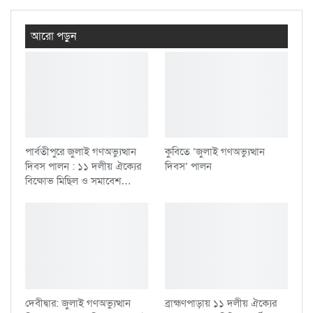
আরো পড়ুন
পার্বতীপুরে জুলাই গণঅভ্যুত্থান
কুবিতে ‘জুলাই গণঅভ্যুত্থান
দিবস পালন : ১১ দলীয় ঐক্যের
দিবস’ পালন
বিক্ষোভ মিছিল ও সমাবেশ…
দেবীদ্বার: জুলাই গণঅভ্যুত্থান
ব্রাহ্মণপাড়ায় ১১ দলীয় ঐক্যের