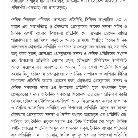
সাইয়্যেদ রাশীদুল হাসান জাহাঙ্গীর, চৌদ্দগ্রাম থানার সেকেন্ড অফিসার, উপ-
পরিদর্শক (এসআই) মো. ছানা উল্লাহ।
দৈনিক দিনকাল পত্রিকার চৌদ্দগ্রাম প্রতিনিধি, সিনিয়র সাংবাদিক এম এ
মান্নান এর সভাপতিত্বে ও চৌদ্দগ্রাম প্রেসক্লাবের সাবেক সদস্য সচিব ও
দৈনিক রূপসী বাংলার উপজেলা প্রতিনিধি মো. এমরান হোসেন বাপ্পির
পরিচালনায় দোয়া-মিলাদ অনুষ্ঠানে অন্যান্যের মধ্যে উপস্থিত ছিলেন দৈনিক
কালবেলার চৌদ্দগ্রাম প্রতিনিধি ও চৌদ্দগ্রাম প্রেসক্লাবের সাবেক সহ-সভাপতি
আবু বকর সুজন, চৌদ্দগ্রাম প্রেসক্লাবের সদস্য ও দৈনিক প্রতিদিনের সংবাদ
এর উপজেলা প্রতিনিধি গোলাম রসুল, চৌদ্দগ্রাম টেলিভিশন জার্নালিস্ট
অ্যাসোসিয়েশন এর সভাপতি ও আনন্দ টিভির জেলা প্রতিনিধি মিজানুর
রহমান মিনু, চৌদ্দগ্রাম প্রেসক্লাবের সাংগঠনিক সম্পাদক ও এশিয়ান টিভির
উপজেলা প্রতিনিধি কামাল হোসেন নয়ন, চৌদ্দগ্রাম প্রেসক্লাবের সদস্য ও
দৈনিক সকালের সময় এর উপজেলা প্রতিনিধি মুহা. ফখরুদ্দীন ইমন,
প্রেসক্লাবের সদস্য ও দৈনিক সকালের শিরোনাম এর জেলা প্রতিনিধি কাজী
সেলিম, চৌদ্দগ্রাম টেলিভিশন জার্নালিস্ট অ্যাসোসিয়েশন এর দফতর সম্পাদক
ও দৈনিক আলোকিত প্রতিদিন এর উপজেলা প্রতিনিধি আব্দুর রব লাভলু,
চৌদ্দগ্রাম প্রেসক্লাবের সদস্য ও দৈনিক বাংলার আলোড়ন এর প্রতিনিধি মো.
সাইদুল হক, দৈনিক একুশে সংবাদ এর স্টাফ রিপোর্টার মো. মাছুম, দৈনিক
স্বাধীন ভোরের প্রতিনিধি আব্দুর রব খন্দকার সবুজ, দৈনিক বাংলার প্রতিচ্ছবি
এর প্রতিনিধি এম এ নোমান, দৈনিক যুগ-যুগান্তর এর উপজেলা প্রতিনিধি